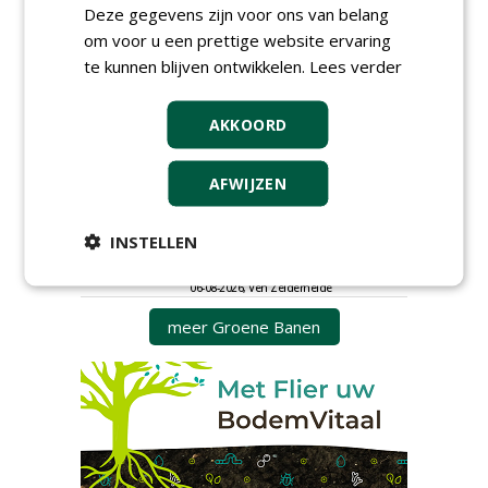
Deze gegevens zijn voor ons van belang
Proefveldmedewerker/
om voor u een prettige website ervaring
Chauffeur
te kunnen blijven ontwikkelen.
landbouwmachines bij DSV
Lees verder
zaden Nederland B.V.
06-08-2026, Ven-Zelderheide
AKKOORD
Kasmedewerker (fulltime) bij
DSV zaden Nederland B.V.
06-08-2026, Ven-Zelderheide
AFWIJZEN
Allround
magazijnmedewerker
INSTELLEN
(fulltime) bij DSV zaden
Nederland B.V.
06-08-2026, Ven Zelderheide
meer Groene Banen