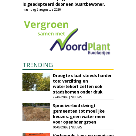
is geadopteerd door een buurtbewoner.
maandag 3 augustus 2026
TRENDING
Droogte slaat steeds harder
toe: verzilting en
watertekort zetten ook
stadsbomen onder druk
22-07-2026 | NIEUWS
Sproeiverbod dwingt
gemeenten tot moeilijke
keuzes: geen water meer
voor openbaar groen
06-08-2026 | NIEUWS
Verhoogde kans op spontane