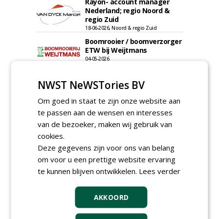
Rayon- account manager
Nederland; regio Noord &
regio Zuid
18-06-2026, Noord & regio Zuid
Boomrooier / boomverzorger
ETW bij Weijtmans
04-05-2026
Proefveldmedewerker/
NWST NeWSTories BV
Chauffeur
landbouwmachines bij DSV
Om goed in staat te zijn onze website aan
zaden Nederland B.V.
06-08-2026, Ven-Zelderheide
te passen aan de wensen en interesses
van de bezoeker, maken wij gebruik van
Kasmedewerker (fulltime) bij
DSV zaden Nederland B.V.
cookies.
06-08-2026, Ven-Zelderheide
Deze gegevens zijn voor ons van belang
Allround
om voor u een prettige website ervaring
magazijnmedewerker
te kunnen blijven ontwikkelen.
Lees verder
(fulltime) bij DSV zaden
Nederland B.V.
06-08-2026, Ven Zelderheide
AKKOORD
meer Groene Banen