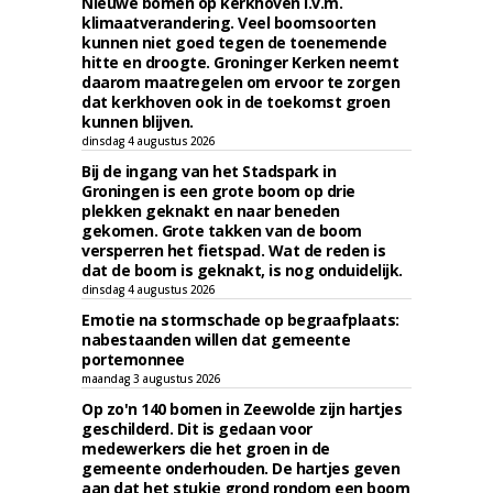
Nieuwe bomen op kerkhoven i.v.m.
klimaatverandering. Veel boomsoorten
kunnen niet goed tegen de toenemende
hitte en droogte. Groninger Kerken neemt
daarom maatregelen om ervoor te zorgen
dat kerkhoven ook in de toekomst groen
kunnen blijven.
dinsdag 4 augustus 2026
Bij de ingang van het Stadspark in
Groningen is een grote boom op drie
plekken geknakt en naar beneden
gekomen. Grote takken van de boom
versperren het fietspad. Wat de reden is
dat de boom is geknakt, is nog onduidelijk.
dinsdag 4 augustus 2026
Emotie na stormschade op begraafplaats:
nabestaanden willen dat gemeente
portemonnee
maandag 3 augustus 2026
Op zo'n 140 bomen in Zeewolde zijn hartjes
geschilderd. Dit is gedaan voor
medewerkers die het groen in de
gemeente onderhouden. De hartjes geven
aan dat het stukje grond rondom een boom