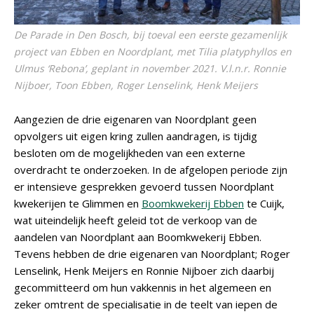
De Parade in Den Bosch, bij toeval een eerste gezamenlijk
project van Ebben en Noordplant, met Tilia platyphyllos en
Ulmus ‘Rebona’, geplant in november 2021. V.l.n.r. Ronnie
Nijboer, Toon Ebben, Roger Lenselink, Henk Meijers
Aangezien de drie eigenaren van Noordplant geen
opvolgers uit eigen kring zullen aandragen, is tijdig
besloten om de mogelijkheden van een externe
overdracht te onderzoeken. In de afgelopen periode zijn
er intensieve gesprekken gevoerd tussen Noordplant
kwekerijen te Glimmen en
Boomkwekerij Ebben
te Cuijk,
wat uiteindelijk heeft geleid tot de verkoop van de
aandelen van Noordplant aan Boomkwekerij Ebben.
Tevens hebben de drie eigenaren van Noordplant; Roger
Lenselink, Henk Meijers en Ronnie Nijboer zich daarbij
gecommitteerd om hun vakkennis in het algemeen en
zeker omtrent de specialisatie in de teelt van iepen de