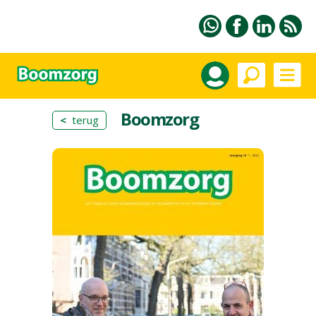
Boomzorg
<
terug