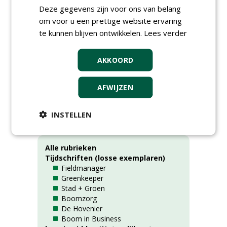
weet Holland Houtwereld de juiste weg
Deze gegevens zijn voor ons van belang
naar de biomassacentrale. Dit en meer lees
om voor u een prettige website ervaring
je in de eerste editie van Boomzorg.
te kunnen blijven ontwikkelen.
Lees verder
Naam:
Boomzorg
AKKOORD
Jaar:
2023
Nummer:
1
AFWIJZEN
Rubrieken
INSTELLEN
Alle rubrieken
Tijdschriften (losse exemplaren)
Fieldmanager
Greenkeeper
Stad + Groen
Boomzorg
De Hovenier
Boom in Business