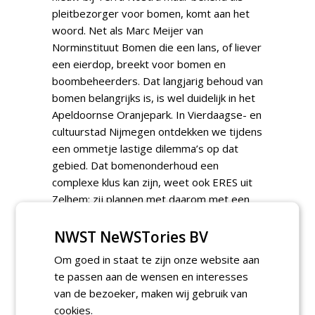
pleitbezorger voor bomen, komt aan het
woord. Net als Marc Meijer van
Norminstituut Bomen die een lans, of liever
een eierdop, breekt voor bomen en
boombeheerders. Dat langjarig behoud van
bomen belangrijks is, is wel duidelijk in het
Apeldoornse Oranjepark. In Vierdaagse- en
cultuurstad Nijmegen ontdekken we tijdens
een ommetje lastige dilemma’s op dat
gebied. Dat bomenonderhoud een
complexe klus kan zijn, weet ook ERES uit
Zelhem; zij plannen met daarom met een
nieuw softwareprogramma. Verder gaan
we het veld in met BIJDA, waar ze wel raad
NWST NeWSTories BV
weten met hout onder spanning en de
Om goed in staat te zijn onze website aan
Greentec Cheetah maakt korte metten met
te passen aan de wensen en interesses
behoorlijk dikke takken. Maken die snippers
van de bezoeker, maken wij gebruik van
eenmaal deel uit van de reststroom, dan
cookies.