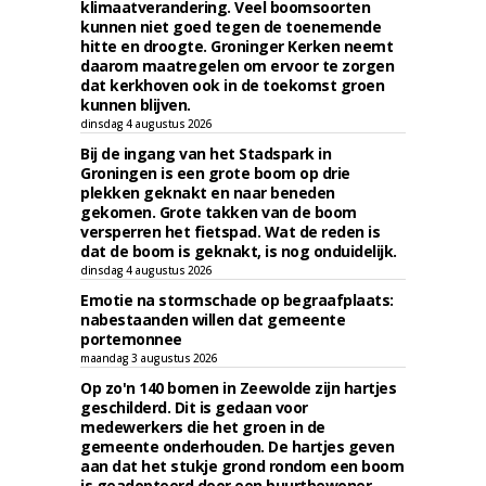
klimaatverandering. Veel boomsoorten
kunnen niet goed tegen de toenemende
hitte en droogte. Groninger Kerken neemt
daarom maatregelen om ervoor te zorgen
dat kerkhoven ook in de toekomst groen
kunnen blijven.
dinsdag 4 augustus 2026
Bij de ingang van het Stadspark in
Groningen is een grote boom op drie
plekken geknakt en naar beneden
gekomen. Grote takken van de boom
versperren het fietspad. Wat de reden is
dat de boom is geknakt, is nog onduidelijk.
dinsdag 4 augustus 2026
Emotie na stormschade op begraafplaats:
nabestaanden willen dat gemeente
portemonnee
maandag 3 augustus 2026
Op zo'n 140 bomen in Zeewolde zijn hartjes
geschilderd. Dit is gedaan voor
medewerkers die het groen in de
gemeente onderhouden. De hartjes geven
aan dat het stukje grond rondom een boom
is geadopteerd door een buurtbewoner.