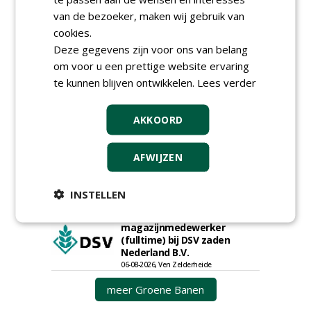
Nederland; regio Noord &
van de bezoeker, maken wij gebruik van
regio Zuid
18-06-2026, Noord & regio Zuid
cookies.
Deze gegevens zijn voor ons van belang
Boomrooier / boomverzorger
ETW bij Weijtmans
om voor u een prettige website ervaring
04-05-2026
te kunnen blijven ontwikkelen.
Lees verder
Proefveldmedewerker/
Chauffeur
AKKOORD
landbouwmachines bij DSV
zaden Nederland B.V.
06-08-2026, Ven-Zelderheide
AFWIJZEN
Kasmedewerker (fulltime) bij
DSV zaden Nederland B.V.
06-08-2026, Ven-Zelderheide
INSTELLEN
Allround
magazijnmedewerker
(fulltime) bij DSV zaden
Nederland B.V.
06-08-2026, Ven Zelderheide
meer Groene Banen