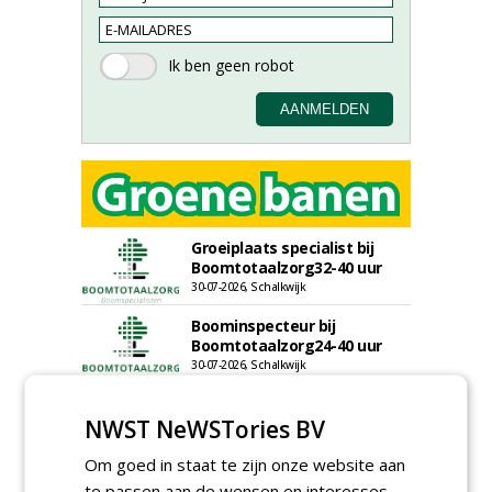
Groeiplaats specialist bij
Boomtotaalzorg32-40 uur
30-07-2026, Schalkwijk
Boominspecteur bij
Boomtotaalzorg24-40 uur
30-07-2026, Schalkwijk
Projectleider (HBO - 40 uur)
bij Weijtmans
NWST NeWSTories BV
22-07-2026, Udenhout
Om goed in staat te zijn onze website aan
Rayon- account manager
te passen aan de wensen en interesses