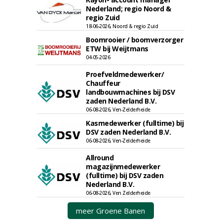
Nederland; regio Noord &
regio Zuid
18-06-2026, Noord & regio Zuid
Boomrooier / boomverzorger
ETW bij Weijtmans
04-05-2026
Proefveldmedewerker/
Chauffeur
landbouwmachines bij DSV
zaden Nederland B.V.
06-08-2026, Ven-Zelderheide
Kasmedewerker (fulltime) bij
DSV zaden Nederland B.V.
06-08-2026, Ven-Zelderheide
Allround
magazijnmedewerker
(fulltime) bij DSV zaden
Nederland B.V.
06-08-2026, Ven Zelderheide
meer Groene Banen