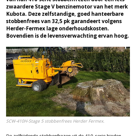
zwaardere Stage V benzinemotor van het merk
Kubota. Deze zelfstandige, goed hanteerbare
stobbenfrees van 32,5 pk garandeert volgens
Herder-Fermex lage onderhoudskosten.
Bovendien is de levensverwachting ervan hoog.
SCW-410H-Stage 5 stobbenfrees Herder Fermex.
De zelfrijdende stobbenfrezen uit de 410-serie bieden