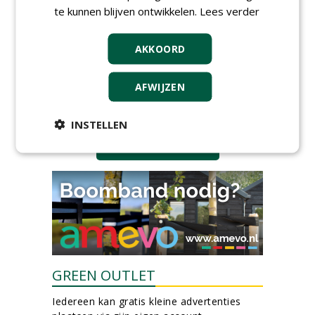
06-08-2026, Ven-Zelderheide
te kunnen blijven ontwikkelen.
Lees verder
Kasmedewerker (fulltime) bij
DSV zaden Nederland B.V.
AKKOORD
06-08-2026, Ven-Zelderheide
Allround
magazijnmedewerker
AFWIJZEN
(fulltime) bij DSV zaden
Nederland B.V.
INSTELLEN
06-08-2026, Ven Zelderheide
meer Groene Banen
GREEN OUTLET
Iedereen kan gratis kleine advertenties