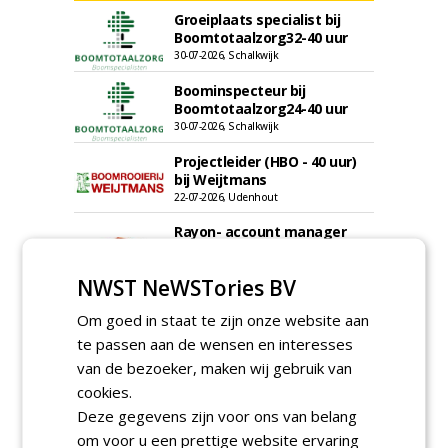
Groeiplaats specialist bij
Boomtotaalzorg32-40 uur
30-07-2026, Schalkwijk
Boominspecteur bij
Boomtotaalzorg24-40 uur
30-07-2026, Schalkwijk
Projectleider (HBO - 40 uur)
bij Weijtmans
22-07-2026, Udenhout
Rayon- account manager
Nederland; regio Noord &
regio Zuid
NWST NeWSTories BV
18-06-2026, Noord & regio Zuid
Boomrooier / boomverzorger
Om goed in staat te zijn onze website aan
ETW bij Weijtmans
te passen aan de wensen en interesses
04-05-2026
van de bezoeker, maken wij gebruik van
Proefveldmedewerker/
cookies.
Chauffeur
Deze gegevens zijn voor ons van belang
landbouwmachines bij DSV
zaden Nederland B.V.
om voor u een prettige website ervaring