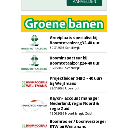
Groeiplaats specialist bij
Boomtotaalzorg32-40 uur
30-07-2026, Schalkwijk
Boominspecteur bij
Boomtotaalzorg24-40 uur
30-07-2026, Schalkwijk
Projectleider (HBO - 40 uur)
bij Weijtmans
22-07-2026, Udenhout
Rayon- account manager
Nederland; regio Noord &
regio Zuid
18-06-2026, Noord & regio Zuid
Boomrooier / boomverzorger
ETW bij Weijtmans