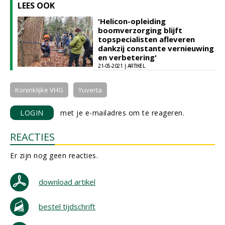
LEES OOK
'Helicon-opleiding
boomverzorging blijft
topspecialisten afleveren
dankzij constante vernieuwing
en verbetering'
21-05-2021 | ARTIKEL
Koninklijke VHG
Yuverta
LOGIN
met je e-mailadres om te reageren.
REACTIES
Er zijn nog geen reacties.
download artikel
bestel tijdschrift