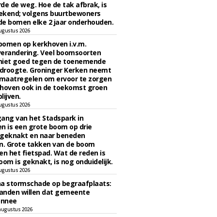
de de weg. Hoe de tak afbrak, is
ekend; volgens buurtbewoners
e bomen elke 2 jaar onderhouden.
ugustus 2026
bomen op kerkhoven i.v.m.
verandering. Veel boomsoorten
niet goed tegen de toenemende
 droogte. Groninger Kerken neemt
maatregelen om ervoor te zorgen
hoven ook in de toekomst groen
lijven.
ugustus 2026
ngang van het Stadspark in
n is een grote boom op drie
 geknakt en naar beneden
. Grote takken van de boom
en het fietspad. Wat de reden is
oom is geknakt, is nog onduidelijk.
ugustus 2026
na stormschade op begraafplaats:
anden willen dat gemeente
onnee
augustus 2026