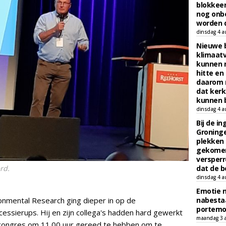
blokkeer
nog onb
worden d
dinsdag 4 a
Nieuwe 
klimaat
kunnen 
hitte en
daarom 
dat kerk
kunnen b
dinsdag 4 a
Bij de i
Groninge
plekken
gekomen
versperr
rd.
dat de b
dinsdag 4 a
Emotie 
onmental Research ging dieper in op de
nabesta
portem
essierups. Hij en zijn collega's hadden hard gewerkt
maandag 3 
 congres om 11.00 uur gereed te hebben om te