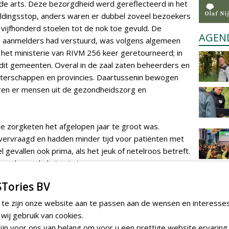
 de arts. Deze bezorgdheid werd gereflecteerd in het
dingsstop, anders waren er dubbel zoveel bezoekers
vijfhonderd stoelen tot de nok toe gevuld. De
AGEN
de aanmelders had verstuurd, was volgens algemeen
 het ministerie van RIVM 256 keer geretourneerd; in
 dit gemeenten. Overal in de zaal zaten beheerders en
terschappen en provincies. Daartussenin bewogen
aren er mensen uit de gezondheidszorg en
de zorgketen het afgelopen jaar te groot was.
ervraagd en hadden minder tijd voor patiënten met
el gevallen ook prima, als het jeuk of netelroos betreft.
wel naar de huisarts.'
Tories BV
end jaar niet minder zijn'
 te zijn onze website aan te passen aan de wensen en interesse
ij gebruik van cookies.
jn voor ons van belang om voor u een prettige website ervaring 