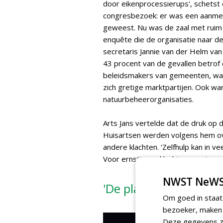
door eikenprocessierups', schetst
congresbezoek: er was een aanmel
geweest. Nu was de zaal met ruim 
enquête die de organisatie naar 
secretaris Jannie van der Helm van
43 procent van de gevallen betrof
beleidsmakers van gemeenten, wa
zich gretige marktpartijen. Ook w
natuurbeheerorganisaties.
Arts Jans vertelde dat de druk op 
Huisartsen werden volgens hem ov
andere klachten. 'Zelfhulp kan in ve
Voor ernstigere klachten moet men 
NWST NeWS
'De plaagdruk zal volg
Om goed in staat
bezoeker, maken w
Deze gegevens zi