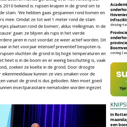
Academi
nds 2010 bekend is: rupsen kruipen in de grond om te
onderho
 de stam. 'We hebben gaas gespannen rond bomen en
Hovenie
ders mee. Omdat ze tot wel 1 meter rond de stam
Infracilit
dinsdag 4 a
tjes plaatsen rond de bomen', aldus Hellingman. In de
Provinci
auze' gaan: ze blijven als rups in het vierde
onderho
rdere jaren in rust voordat ze weer actief worden. Dit
provinci
aar in het voorjaar intensief preventief bespoten is.
Boomver
ierupsen vluchten de grond in bij hoge temperaturen en
zondag 2 au
het heet is in de boom en er weinig beschutting is, vaak
nd, zoeken ze koelte in de grond. Door droogte
r eikenmeeldauw kunnen ze vies smaken voor de
ingen vanuit de grond is dus geboden. Men moet goed
r kunnen insectparasitaire nematoden worden ingezet
KNIPS
In Rotte
maandag
een boo