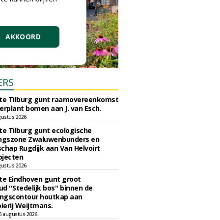
AKKOORD
ERS
e Tilburg gunt raamovereenkomst
erplant bomen aan J. van Esch.
gustus 2026
e Tilburg gunt ecologische
ingszone Zwaluwenbunders en
chap Rugdijk aan Van Helvoirt
ojecten
gustus 2026
e Eindhoven gunt groot
d ''Stedelijk bos'' binnen de
ngscontour houtkap aan
erij Weijtmans.
6 augustus 2026