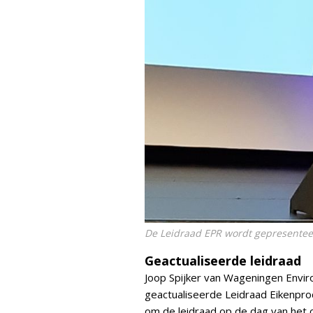
De Leidraad EPR wordt gepresentee
Geactualiseerde leidraad
Joop Spijker van Wageningen Envir
geactualiseerde Leidraad Eikenproc
om de leidraad op de dag van het