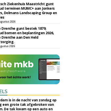
sch Ziekenhuis Maastricht gunt
ud terreinen MUMC+ aan Jonkers
rs, Dolmans Landscaping Group en
ies
ugustus 2026
e Drenthe gunt bestek 1879;
ud bomen en beplantingen 2026,
e Drenthe aan Den Held
zorging.
gustus 2026
ELS
rdam is in de nacht van zondag op
 een grote tak afgebroken van
m. De tak kwam op een auto en