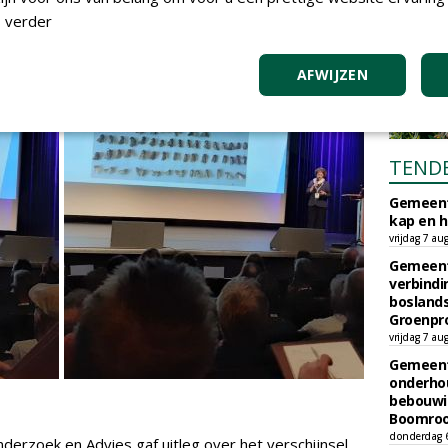
 verder
AFWIJZEN
TEND
Gemeent
kap en h
vrijdag 7 au
Gemeent
verbind
boslands
Groenpr
vrijdag 7 au
Gemeent
onderhou
bebouwi
Boomrooi
donderdag 
nderzoek en Advies gaf uitleg over het verschijnsel