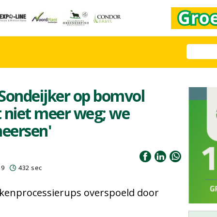
ondeijker op bomvol
t niet meer weg; we
eersen'
19
432 sec
ikenprocessierups overspoeld door