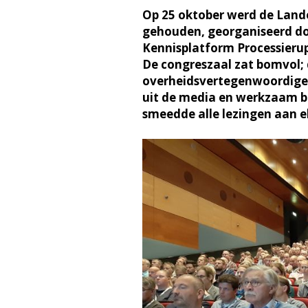
Op 25 oktober werd de Lande
gehouden, georganiseerd do
Kennisplatform Processierup
De congreszaal zat bomvol;
overheidsvertegenwoordigers
uit de media en werkzaam b
smeedde alle lezingen aan e