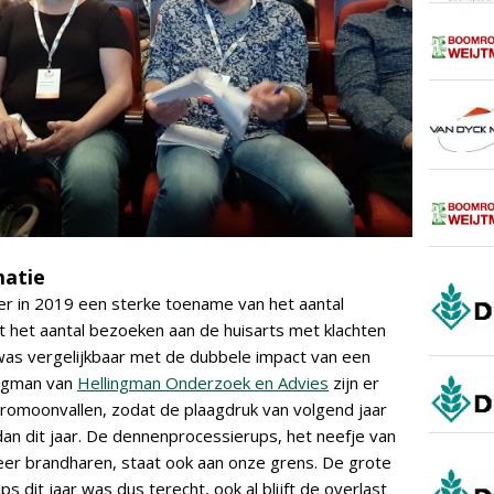
matie
er in 2019 een sterke toename van het aantal
t het aantal bezoeken aan de huisarts met klachten
 was vergelijkbaar met de dubbele impact van een
ingman van
Hellingman Onderzoek en Advies
zijn er
eromoonvallen, zodat de plaagdruk van volgend jaar
 dan dit jaar. De dennenprocessierups, het neefje van
er brandharen, staat ook aan onze grens. De grote
 dit jaar was dus terecht, ook al blijft de overlast