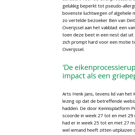
gelukkig beperkt tot pseudo-allergi
bovenste luchtwegen of algehele m
zo vertelde bezoeker Ben van Dinth
Overijssel aan het vakblad: een va
toen deze beet in een nest dat ui
zich prompt hard voor een motie t
Overijssel.
'De eikenprocessierup
impact als een griepe
Arts Henk Jans, tevens lid van het
lezing op dat de betreffende webs
hadden. De door Kennisplatform P
scoorde in week 27 tot en met 29 
had er in week 25 tot en met 27 maa
wel iemand heeft zitten uitpluize