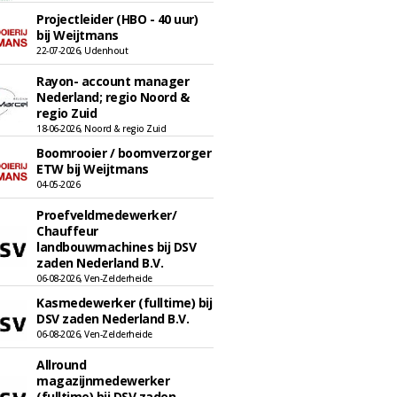
Projectleider (HBO - 40 uur)
bij Weijtmans
22-07-2026, Udenhout
Rayon- account manager
Nederland; regio Noord &
regio Zuid
18-06-2026, Noord & regio Zuid
Boomrooier / boomverzorger
ETW bij Weijtmans
04-05-2026
Proefveldmedewerker/
Chauffeur
landbouwmachines bij DSV
zaden Nederland B.V.
06-08-2026, Ven-Zelderheide
Kasmedewerker (fulltime) bij
DSV zaden Nederland B.V.
06-08-2026, Ven-Zelderheide
Allround
magazijnmedewerker
(fulltime) bij DSV zaden