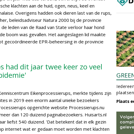
sche klachten aan de huid, ogen, neus, keel en
alaise. Overigens hadden ook dieren last van de rups,
er, beleidsadviseur Natura 2000 bij de provincie
n de leden van de Raad van State verloor haar hond
t de boom was gevallen. Het aangeslagen lid maakte
ot gecoördineerde EPR-beheersing in de provincie
s had dit jaar twee keer zo veel
pidemie'
GREE
Iedereen
plaatsen
 Kenniscentrum Eikenprocessierups, merkte tijdens zijn
ites in 2019 een enorm aantal unieke bezoekers
Plaats e
rocessierups opgerichte website Processierups.nu
meer dan 120 duizend paginabezoekers. Huisarts.nl
r liefst 540 duizend. 'Dat betekent dat in elk gezin
n op internet wat er gedaan moet worden met klachten