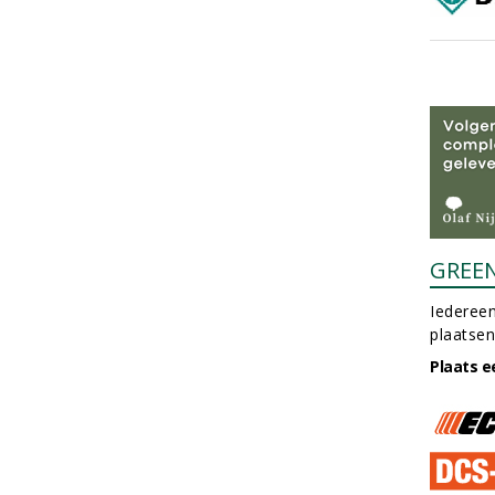
GREE
Iedereen
plaatsen
Plaats e