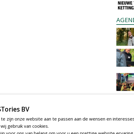
AGEN
Tories BV
 te zijn onze website aan te passen aan de wensen en interesse
ij gebruik van cookies.
jn voor ons van belang om voor u een prettige website ervaring 