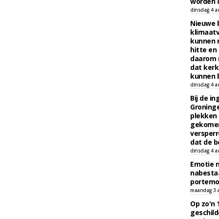
worden d
dinsdag 4 a
Nieuwe 
klimaat
kunnen 
hitte en
daarom 
dat kerk
kunnen b
dinsdag 4 a
Bij de i
Groninge
plekken
gekomen
versperr
dat de b
dinsdag 4 a
Emotie 
nabesta
portem
maandag 3 
Op zo'n 
geschild