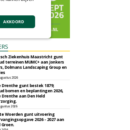
AKKOORD
ERS
sch Ziekenhuis Maastricht gunt
ud terreinen MUMC+ aan Jonkers
rs, Dolmans Landscaping Group en
ies
ugustus 2026
e Drenthe gunt bestek 1879;
ud bomen en beplantingen 2026,
e Drenthe aan Den Held
zorging.
gustus 2026
e Woerden gunt uitvoering
vangingsopgave 2026 - 2027 aan
 Groen.
li 2026