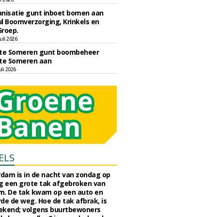
nisatie gunt inboet bomen aan
l Boomverzorging, Krinkels en
Groep.
uli 2026
e Someren gunt boombeheer
e Someren aan
li 2026
ELS
rdam is in de nacht van zondag op
 een grote tak afgebroken van
m. De tak kwam op een auto en
de de weg. Hoe de tak afbrak, is
ekend; volgens buurtbewoners