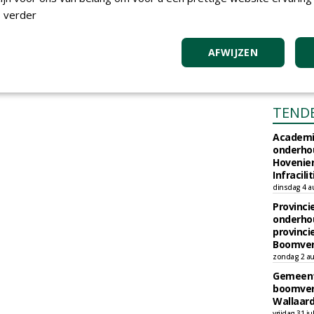
 verder
AFWIJZEN
TEND
Academi
onderho
Hovenie
Infracilit
dinsdag 4 a
Provinci
onderho
provinci
Boomver
zondag 2 au
Gemeent
boomver
Wallaard
vrijdag 31 ju