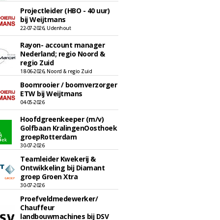
Projectleider (HBO - 40 uur)
bij Weijtmans
22-07-2026, Udenhout
Rayon- account manager
Nederland; regio Noord &
regio Zuid
18-06-2026, Noord & regio Zuid
Boomrooier / boomverzorger
ETW bij Weijtmans
04-05-2026
Hoofdgreenkeeper (m/v)
Golfbaan KralingenOosthoek
groepRotterdam
30-07-2026
Teamleider Kwekerij &
Ontwikkeling bij Diamant
groep Groen Xtra
30-07-2026
Proefveldmedewerker/
Chauffeur
landbouwmachines bij DSV