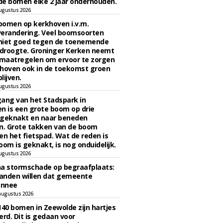
e bomen elke 2 jaar onderhouden.
ugustus 2026
bomen op kerkhoven i.v.m.
verandering. Veel boomsoorten
niet goed tegen de toenemende
 droogte. Groninger Kerken neemt
maatregelen om ervoor te zorgen
hoven ook in de toekomst groen
lijven.
ugustus 2026
ngang van het Stadspark in
n is een grote boom op drie
 geknakt en naar beneden
. Grote takken van de boom
en het fietspad. Wat de reden is
oom is geknakt, is nog onduidelijk.
ugustus 2026
na stormschade op begraafplaats:
anden willen dat gemeente
onnee
augustus 2026
140 bomen in Zeewolde zijn hartjes
erd. Dit is gedaan voor