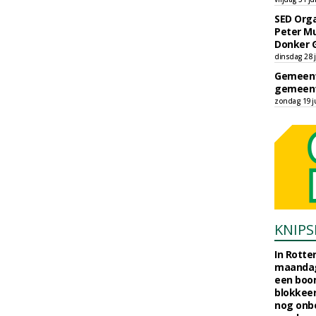
SED Orga
Peter Mu
Donker 
dinsdag 28 j
Gemeent
gemeent
zondag 19 ju
KNIPS
In Rotte
maandag
een boo
blokkeer
nog onb