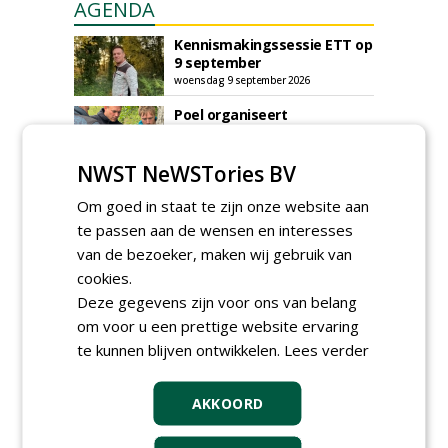
AGENDA
Kennismakingssessie ETT op
9 september
woensdag 9 september 2026
Poel organiseert
Boomverzorgersdag voor
boomprofessionals
NWST NeWSTories BV
vrijdag 9 oktober 2026
Event: De stad van de
Om goed in staat te zijn onze website aan
toekomst begint in de
te passen aan de wensen en interesses
openbare ruimte
donderdag 5 november 2026
van de bezoeker, maken wij gebruik van
cookies.
Deze gegevens zijn voor ons van belang
om voor u een prettige website ervaring
te kunnen blijven ontwikkelen.
Lees verder
AKKOORD