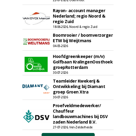
22-07-2026, Udenhout
Rayon- account manager
Nederland; regio Noord &
regio Zuid
18-06-2026, Noord & regio Zuid
Boomrooier / boomverzorger
ETW bij Weijtmans
04-05-2026
Hoofdgreenkeeper (m/v)
Golfbaan KralingenOosthoek
groepRotterdam
30-07-2026
Teamleider Kwekerij &
Ontwikkeling bij Diamant
groep Groen Xtra
30-07-2026
Proefveldmedewerker/
Chauffeur
landbouwmachines bij DSV
zaden Nederland B.V.
27-07-2026, Ven-Zelderheide