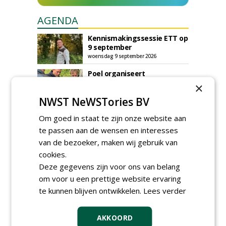
AGENDA
Kennismakingssessie ETT op
9 september
woensdag 9 september 2026
Poel organiseert
Boomverzorgersdag voor
×
boomprofessionals
NWST NeWSTories BV
vrijdag 9 oktober 2026
Event: De stad van de
Om goed in staat te zijn onze website aan
toekomst begint in de
te passen aan de wensen en interesses
openbare ruimte
van de bezoeker, maken wij gebruik van
donderdag 5 november 2026
cookies.
Deze gegevens zijn voor ons van belang
om voor u een prettige website ervaring
te kunnen blijven ontwikkelen.
Lees verder
AKKOORD