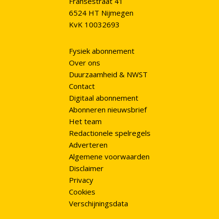
Fransestraat 41
6524 HT Nijmegen
KvK 10032693
Fysiek abonnement
Over ons
Duurzaamheid & NWST
Contact
Digitaal abonnement
Abonneren nieuwsbrief
Het team
Redactionele spelregels
Adverteren
Algemene voorwaarden
Disclaimer
Privacy
Cookies
Verschijningsdata