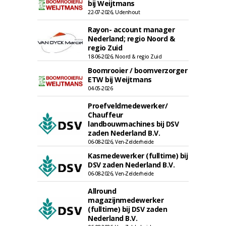
bij Weijtmans
22-07-2026, Udenhout
Rayon- account manager
Nederland; regio Noord &
regio Zuid
18-06-2026, Noord & regio Zuid
Boomrooier / boomverzorger
ETW bij Weijtmans
04-05-2026
Proefveldmedewerker/
Chauffeur
landbouwmachines bij DSV
zaden Nederland B.V.
06-08-2026, Ven-Zelderheide
Kasmedewerker (fulltime) bij
DSV zaden Nederland B.V.
06-08-2026, Ven-Zelderheide
Allround
magazijnmedewerker
(fulltime) bij DSV zaden
Nederland B.V.