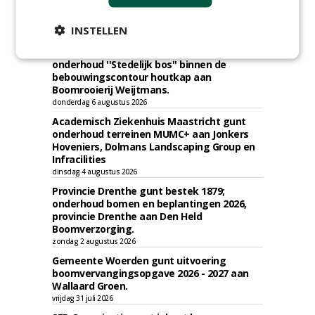
TENDERS
INSTELLEN
Gemeente Eindhoven gunt groot
onderhoud ''Stedelijk bos'' binnen de
bebouwingscontour houtkap aan
Boomrooierij Weijtmans.
donderdag 6 augustus 2026
Academisch Ziekenhuis Maastricht gunt
onderhoud terreinen MUMC+ aan Jonkers
Hoveniers, Dolmans Landscaping Group en
Infracilities
dinsdag 4 augustus 2026
Provincie Drenthe gunt bestek 1879;
onderhoud bomen en beplantingen 2026,
provincie Drenthe aan Den Held
Boomverzorging.
zondag 2 augustus 2026
Gemeente Woerden gunt uitvoering
boomvervangingsopgave 2026 - 2027 aan
Wallaard Groen.
vrijdag 31 juli 2026