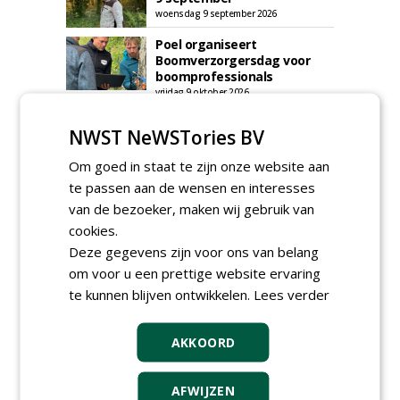
woensdag 9 september 2026
Poel organiseert
Boomverzorgersdag voor
boomprofessionals
vrijdag 9 oktober 2026
Event: De stad van de
NWST NeWSTories BV
toekomst begint in de
openbare ruimte
Om goed in staat te zijn onze website aan
donderdag 5 november 2026
te passen aan de wensen en interesses
van de bezoeker, maken wij gebruik van
cookies.
Deze gegevens zijn voor ons van belang
om voor u een prettige website ervaring
te kunnen blijven ontwikkelen.
Lees verder
AKKOORD
AFWIJZEN