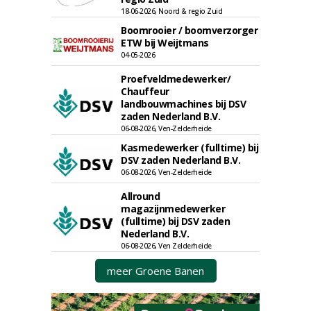
18-06-2026, Noord & regio Zuid
Boomrooier / boomverzorger
ETW bij Weijtmans
04-05-2026
Proefveldmedewerker/
Chauffeur
landbouwmachines bij DSV
zaden Nederland B.V.
06-08-2026, Ven-Zelderheide
Kasmedewerker (fulltime) bij
DSV zaden Nederland B.V.
06-08-2026, Ven-Zelderheide
Allround
magazijnmedewerker
(fulltime) bij DSV zaden
Nederland B.V.
06-08-2026, Ven Zelderheide
meer Groene Banen