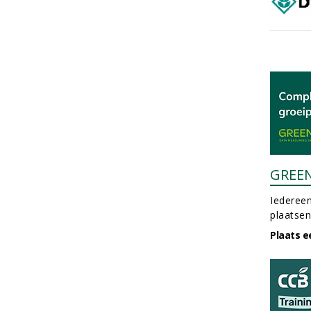
GREE
Iedereen
plaatsen
Plaats e