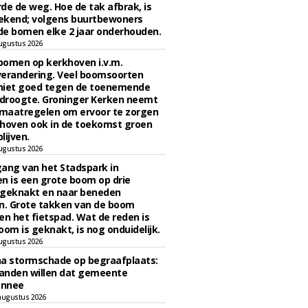
de de weg. Hoe de tak afbrak, is
ekend; volgens buurtbewoners
e bomen elke 2 jaar onderhouden.
ugustus 2026
bomen op kerkhoven i.v.m.
verandering. Veel boomsoorten
niet goed tegen de toenemende
 droogte. Groninger Kerken neemt
maatregelen om ervoor te zorgen
hoven ook in de toekomst groen
lijven.
ugustus 2026
ngang van het Stadspark in
n is een grote boom op drie
 geknakt en naar beneden
. Grote takken van de boom
en het fietspad. Wat de reden is
oom is geknakt, is nog onduidelijk.
ugustus 2026
na stormschade op begraafplaats:
anden willen dat gemeente
onnee
augustus 2026