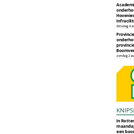
Academi
onderho
Hovenie
Infracilit
dinsdag 4 a
Provinci
onderho
provinci
Boomver
zondag 2 au
KNIPS
In Rotte
maandag
een boo