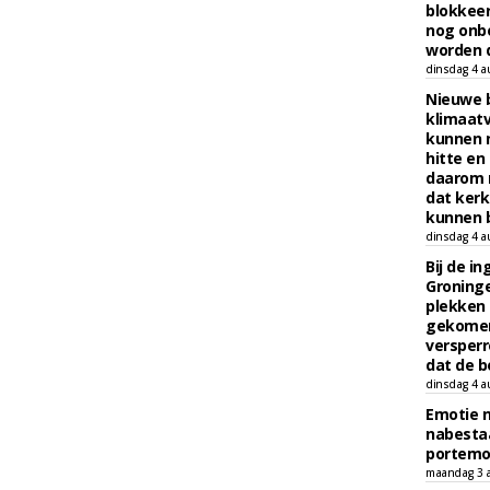
blokkeer
nog onb
worden d
dinsdag 4 a
Nieuwe 
klimaat
kunnen 
hitte en
daarom 
dat kerk
kunnen b
dinsdag 4 a
Bij de i
Groninge
plekken
gekomen
versperr
dat de b
dinsdag 4 a
Emotie 
nabesta
portem
maandag 3 