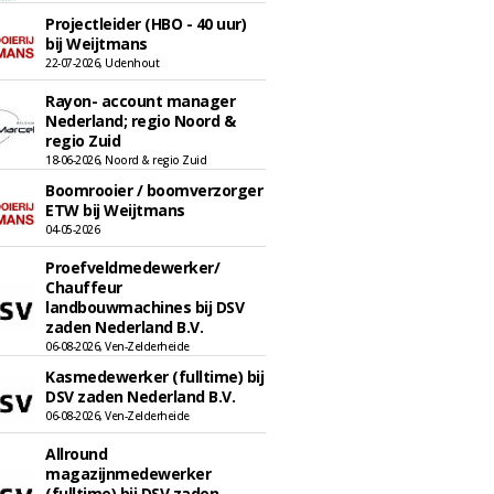
Projectleider (HBO - 40 uur)
bij Weijtmans
22-07-2026, Udenhout
Rayon- account manager
Nederland; regio Noord &
regio Zuid
18-06-2026, Noord & regio Zuid
Boomrooier / boomverzorger
ETW bij Weijtmans
04-05-2026
Proefveldmedewerker/
Chauffeur
landbouwmachines bij DSV
zaden Nederland B.V.
06-08-2026, Ven-Zelderheide
Kasmedewerker (fulltime) bij
DSV zaden Nederland B.V.
06-08-2026, Ven-Zelderheide
Allround
magazijnmedewerker
(fulltime) bij DSV zaden