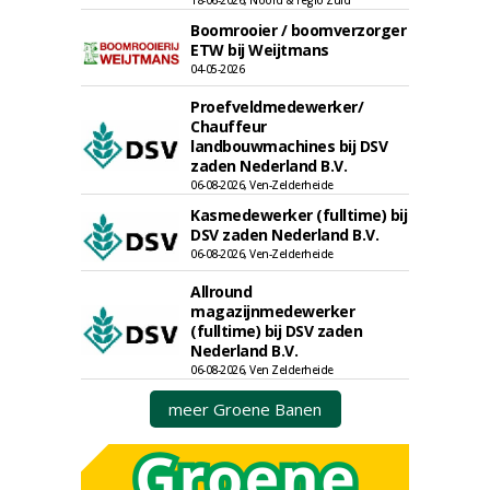
18-06-2026, Noord & regio Zuid
Boomrooier / boomverzorger
ETW bij Weijtmans
04-05-2026
Proefveldmedewerker/
Chauffeur
landbouwmachines bij DSV
zaden Nederland B.V.
06-08-2026, Ven-Zelderheide
Kasmedewerker (fulltime) bij
DSV zaden Nederland B.V.
06-08-2026, Ven-Zelderheide
Allround
magazijnmedewerker
(fulltime) bij DSV zaden
Nederland B.V.
06-08-2026, Ven Zelderheide
meer Groene Banen