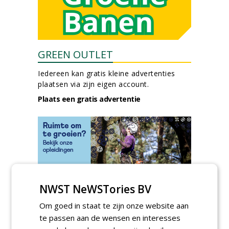
GREEN OUTLET
Iedereen kan gratis kleine advertenties
plaatsen via zijn eigen account.
Plaats een gratis advertentie
NWST NeWSTories BV
AGENDA
Om goed in staat te zijn onze website aan
Kennismakingssessie ETT op
te passen aan de wensen en interesses
9 september
woensdag 9 september 2026