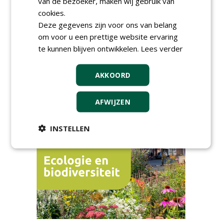
van de bezoeker, maken wij gebruik van
cookies.
Poel organiseert
Deze gegevens zijn voor ons van belang
Boomverzorgersdag voor
boomprofessionals
om voor u een prettige website ervaring
vrijdag 9 oktober 2026
te kunnen blijven ontwikkelen.
Lees verder
Event: De stad van de
toekomst begint in de
openbare ruimte
AKKOORD
donderdag 5 november 2026
AFWIJZEN
INSTELLEN