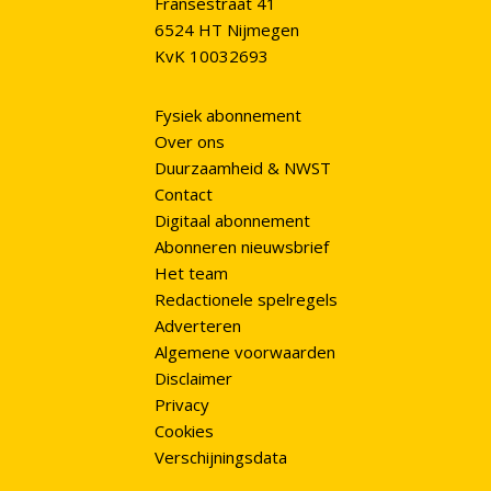
Fransestraat 41
6524 HT Nijmegen
KvK 10032693
Fysiek abonnement
Over ons
Duurzaamheid & NWST
Contact
Digitaal abonnement
Abonneren nieuwsbrief
Het team
Redactionele spelregels
Adverteren
Algemene voorwaarden
Disclaimer
Privacy
Cookies
Verschijningsdata