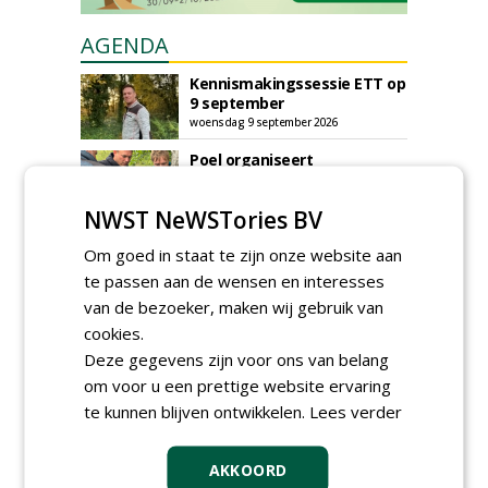
AGENDA
Kennismakingssessie ETT op
9 september
woensdag 9 september 2026
Poel organiseert
Boomverzorgersdag voor
boomprofessionals
NWST NeWSTories BV
vrijdag 9 oktober 2026
Event: De stad van de
Om goed in staat te zijn onze website aan
toekomst begint in de
te passen aan de wensen en interesses
openbare ruimte
van de bezoeker, maken wij gebruik van
donderdag 5 november 2026
cookies.
Deze gegevens zijn voor ons van belang
om voor u een prettige website ervaring
te kunnen blijven ontwikkelen.
Lees verder
AKKOORD