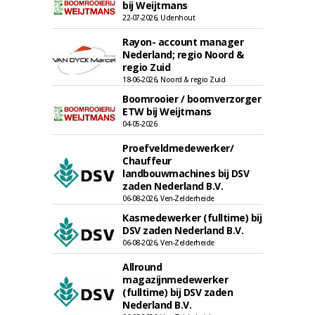
bij Weijtmans
22-07-2026, Udenhout
Rayon- account manager
Nederland; regio Noord &
regio Zuid
18-06-2026, Noord & regio Zuid
Boomrooier / boomverzorger
ETW bij Weijtmans
04-05-2026
Proefveldmedewerker/
Chauffeur
landbouwmachines bij DSV
zaden Nederland B.V.
06-08-2026, Ven-Zelderheide
Kasmedewerker (fulltime) bij
DSV zaden Nederland B.V.
06-08-2026, Ven-Zelderheide
Allround
magazijnmedewerker
(fulltime) bij DSV zaden
Nederland B.V.