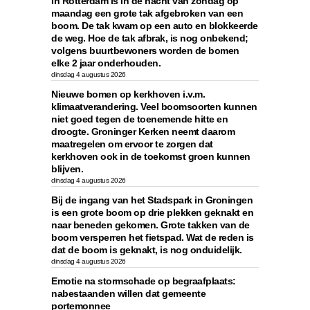
In Rotterdam is in de nacht van zondag op
maandag een grote tak afgebroken van een
boom. De tak kwam op een auto en blokkeerde
de weg. Hoe de tak afbrak, is nog onbekend;
volgens buurtbewoners worden de bomen
elke 2 jaar onderhouden.
dinsdag 4 augustus 2026
Nieuwe bomen op kerkhoven i.v.m.
klimaatverandering. Veel boomsoorten kunnen
niet goed tegen de toenemende hitte en
droogte. Groninger Kerken neemt daarom
maatregelen om ervoor te zorgen dat
kerkhoven ook in de toekomst groen kunnen
blijven.
dinsdag 4 augustus 2026
Bij de ingang van het Stadspark in Groningen
is een grote boom op drie plekken geknakt en
naar beneden gekomen. Grote takken van de
boom versperren het fietspad. Wat de reden is
dat de boom is geknakt, is nog onduidelijk.
dinsdag 4 augustus 2026
Emotie na stormschade op begraafplaats:
nabestaanden willen dat gemeente
portemonnee