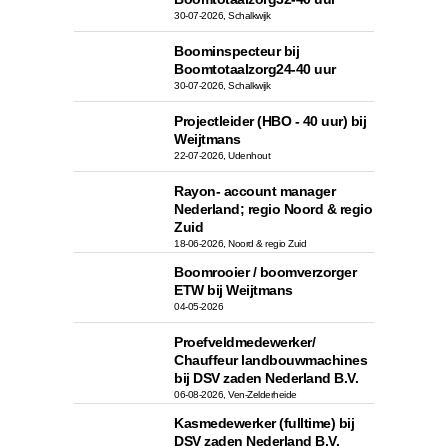
30-07-2026, Schalkwijk
Boominspecteur bij
Boomtotaalzorg24-40 uur
30-07-2026, Schalkwijk
Projectleider (HBO - 40 uur) bij
Weijtmans
22-07-2026, Udenhout
Rayon- account manager
Nederland; regio Noord & regio
Zuid
18-06-2026, Noord & regio Zuid
Boomrooier / boomverzorger
ETW bij Weijtmans
04-05-2026
Proefveldmedewerker/
Chauffeur landbouwmachines
bij DSV zaden Nederland B.V.
06-08-2026, Ven-Zelderheide
Kasmedewerker (fulltime) bij
DSV zaden Nederland B.V.