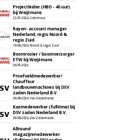
Projectleider (HBO - 40 uur)
bij Weijtmans
22-07-2026, Udenhout
Rayon- account manager
Nederland; regio Noord &
regio Zuid
18-06-2026, Noord & regio Zuid
Boomrooier / boomverzorger
ETW bij Weijtmans
04-05-2026
Proefveldmedewerker/
Chauffeur
landbouwmachines bij DSV
zaden Nederland B.V.
06-08-2026, Ven-Zelderheide
Kasmedewerker (fulltime) bij
DSV zaden Nederland B.V.
06-08-2026, Ven-Zelderheide
Allround
magazijnmedewerker
(fulltime) bij DSV zaden