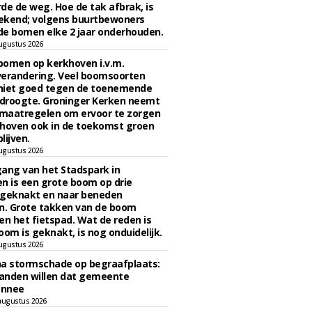
de de weg. Hoe de tak afbrak, is
ekend; volgens buurtbewoners
e bomen elke 2 jaar onderhouden.
ugustus 2026
bomen op kerkhoven i.v.m.
verandering. Veel boomsoorten
niet goed tegen de toenemende
 droogte. Groninger Kerken neemt
maatregelen om ervoor te zorgen
hoven ook in de toekomst groen
lijven.
ugustus 2026
ngang van het Stadspark in
n is een grote boom op drie
 geknakt en naar beneden
. Grote takken van de boom
en het fietspad. Wat de reden is
oom is geknakt, is nog onduidelijk.
ugustus 2026
na stormschade op begraafplaats:
anden willen dat gemeente
onnee
augustus 2026