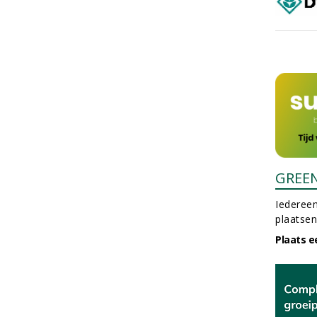
GREE
Iedereen
plaatsen
Plaats e