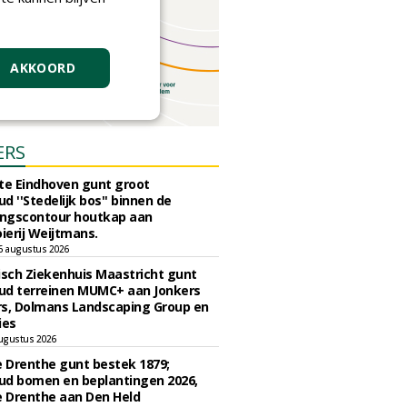
AKKOORD
ERS
e Eindhoven gunt groot
d ''Stedelijk bos'' binnen de
ngscontour houtkap aan
erij Weijtmans.
6 augustus 2026
sch Ziekenhuis Maastricht gunt
ud terreinen MUMC+ aan Jonkers
rs, Dolmans Landscaping Group en
ies
ugustus 2026
e Drenthe gunt bestek 1879;
ud bomen en beplantingen 2026,
e Drenthe aan Den Held