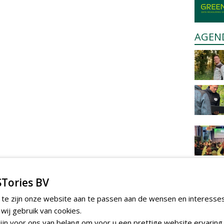
AGEN
Tories BV
 te zijn onze website aan te passen aan de wensen en interesse
ij gebruik van cookies.
jn voor ons van belang om voor u een prettige website ervaring 