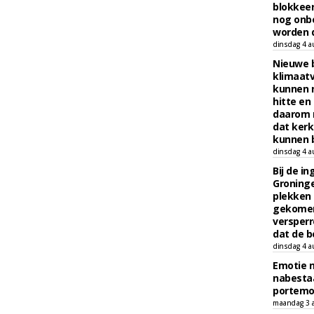
blokkeer
nog onb
worden d
dinsdag 4 a
Nieuwe 
klimaat
kunnen 
hitte en
daarom 
dat kerk
kunnen b
dinsdag 4 a
Bij de i
Groninge
plekken
gekomen
versperr
dat de b
dinsdag 4 a
Emotie 
nabesta
portem
maandag 3 