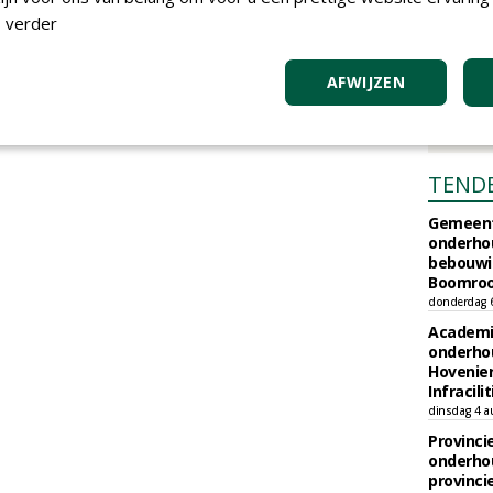
 verder
AFWIJZEN
TEND
Gemeent
onderhou
bebouwi
Boomrooi
donderdag 
Academi
onderho
Hovenie
Infracilit
dinsdag 4 a
Provinci
onderho
provinci