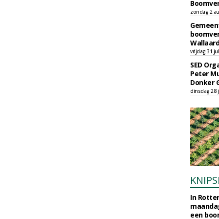
Boomver
zondag 2 au
Gemeent
boomver
Wallaard
vrijdag 31 ju
SED Orga
Peter Mu
Donker 
dinsdag 28 j
KNIPS
In Rotte
maandag
een boo