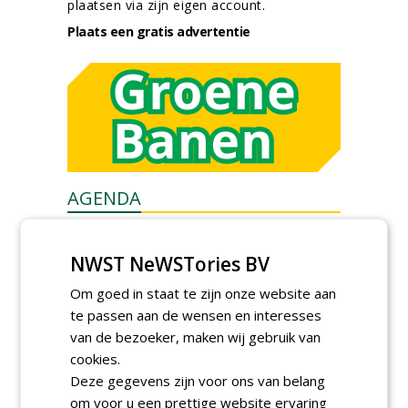
plaatsen via zijn eigen account.
Plaats een gratis advertentie
AGENDA
Kennismakingssessie ETT op
9 september
NWST NeWSTories BV
woensdag 9 september 2026
Om goed in staat te zijn onze website aan
Poel organiseert
Boomverzorgersdag voor
te passen aan de wensen en interesses
boomprofessionals
van de bezoeker, maken wij gebruik van
vrijdag 9 oktober 2026
cookies.
Event: De stad van de
Deze gegevens zijn voor ons van belang
toekomst begint in de
openbare ruimte
om voor u een prettige website ervaring