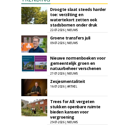
Droogte slaat steeds harder
toe: verzilting en
watertekort zetten ook
stadsbomen onder druk
22-07-2026 | NIEUWS
Groene transfers juli
09-07-2026 | NIEUWS
Nieuwe normenboeken voor
gemeentelijk groen en
natuurbeheer verschenen
27-07-2026 | NIEUWS
Zesjesmentaliteit
16-07-2026 | ARTIKEL
Trees for All: vergeten
stukken openbare ruimte
bieden kansen voor
vergroening
29-07-2026 | NIEUWS