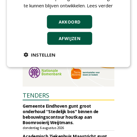
donderdag 5 november 2026
te kunnen blijven ontwikkelen.
Lees verder
AKKOORD
AFWIJZEN
INSTELLEN
TENDERS
Gemeente Eindhoven gunt groot
onderhoud ''Stedelijk bos'' binnen de
bebouwingscontour houtkap aan
Boomrooierij Weijtmans.
donderdag 6 augustus 2026
Academisch Ziekenhuis Maastricht gunt