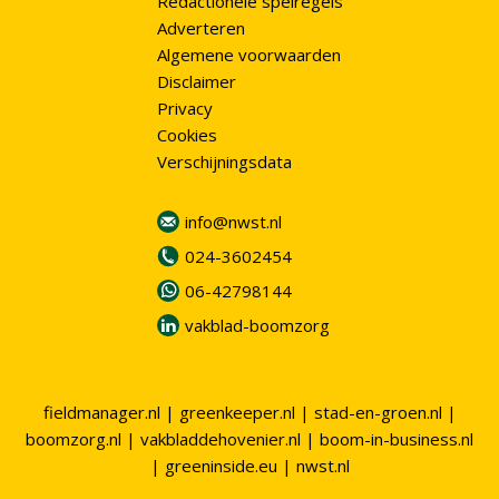
Redactionele spelregels
Adverteren
Algemene voorwaarden
Disclaimer
Privacy
Cookies
Verschijningsdata
info@nwst.nl
024-3602454
06-42798144
vakblad-boomzorg
fieldmanager.nl
|
greenkeeper.nl
|
stad-en-groen.nl
|
boomzorg.nl
|
vakbladdehovenier.nl
|
boom-in-business.nl
|
greeninside.eu
|
nwst.nl