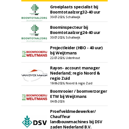
Groeiplaats specialist bij
Boomtotaalzorg32-40 uur
30-07-2026, Schalkwijk
Boominspecteur bij
Boomtotaalzorg24-40 uur
30-07-2026, Schalkwijk
Projectleider (HBO - 40 uur)
bij Weijtmans
22-07-2026, Udenhout
Rayon- account manager
Nederland; regio Noord &
regio Zuid
18-06-2026, Noord & regio Zuid
Boomrooier / boomverzorger
ETW bij Weijtmans
04-05-2026
Proefveldmedewerker/
Chauffeur
landbouwmachines bij DSV
zaden Nederland B.V.