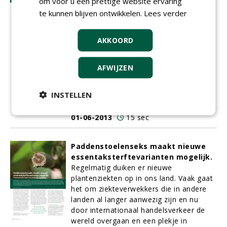
om voor u een prettige website ervaring
kunnen zij proberen toegang te krijgen
tot het water in de lei- ding. De kracht
te kunnen blijven ontwikkelen.
Lees verder
van de wortels is zo groot dat zij de
leiding ernstig kunnen beschadigen.
AKKOORD
Gevolg: de leiding zal vervangen moeten
worden en in veel gevallen zullen de
bomen dan verwijderd moeten worden.
AFWIJZEN
Graafwerkzaamheden, damwanden en
groot materieel kunnen grote schade
INSTELLEN
aan de bomen toedienen. No-dig-
technieken bieden echter een alternatief.
01-06-2013
15 sec
Paddenstoelenseks maakt nieuwe
essentaksterftevarianten mogelijk.
Regelmatig duiken er nieuwe
plantenziekten op in ons land. Vaak gaat
het om ziekteverwekkers die in andere
landen al langer aanwezig zijn en nu
door internationaal handelsverkeer de
wereld overgaan en een plekje in