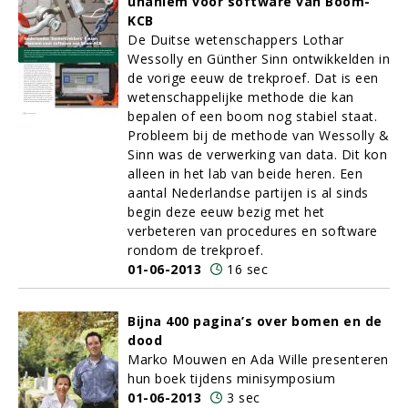
unaniem voor software van Boom-
KCB
De Duitse wetenschappers Lothar
Wessolly en Günther Sinn ontwikkelden in
de vorige eeuw de trekproef. Dat is een
wetenschappelijke methode die kan
bepalen of een boom nog stabiel staat.
Probleem bij de methode van Wessolly &
Sinn was de verwerking van data. Dit kon
alleen in het lab van beide heren. Een
aantal Nederlandse partijen is al sinds
begin deze eeuw bezig met het
verbeteren van procedures en software
rondom de trekproef.
01-06-2013
16 sec
Bijna 400 pagina’s over bomen en de
dood
Marko Mouwen en Ada Wille presenteren
hun boek tijdens minisymposium
01-06-2013
3 sec