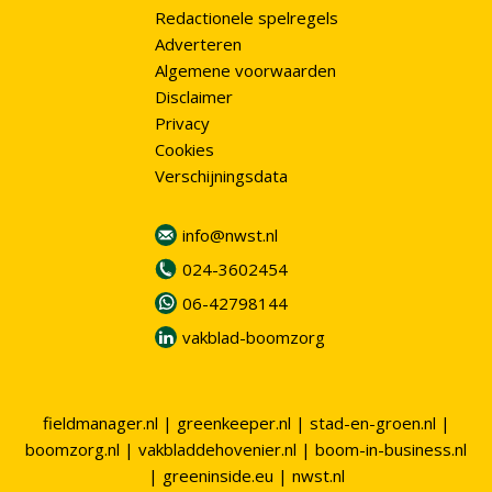
Redactionele spelregels
Adverteren
Algemene voorwaarden
Disclaimer
Privacy
Cookies
Verschijningsdata
info@nwst.nl
024-3602454
06-42798144
vakblad-boomzorg
fieldmanager.nl
|
greenkeeper.nl
|
stad-en-groen.nl
|
boomzorg.nl
|
vakbladdehovenier.nl
|
boom-in-business.nl
|
greeninside.eu
|
nwst.nl