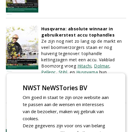
Husqvarna: absolute winnaar in
gebruikerstest accu tophandles
Ze zijn nog niet zo lang op de markt en
veel boomverzorgers staan er nog
huiverig tegenover: tophandle
kettingzagen met een accu. Vakblad
Boomzorg vroeg
Hitachi
,
Dolmar
,
Pellenc
,
Stihl
, en
Husqvarna
hun
topmodel ter beschikking te stellen aan
een testteam van Pius Floris Amsterdam
NWST NeWSTories BV
voor een gebruikerstest.
Om goed in staat te zijn onze website aan
01-06-2013
10 sec
te passen aan de wensen en interesses
van de bezoeker, maken wij gebruik van
Waarom zouden we nog graven?
cookies.
Boomwortels zoeken ondergronds naar
Deze gegevens zijn voor ons van belang
water. Bij verbindingen in leidingen