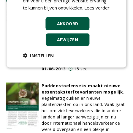
om voor u een prettige website ervaring
kunnen zij proberen toegang te krijgen
tot het water in de lei- ding. De kracht
te kunnen blijven ontwikkelen.
Lees verder
van de wortels is zo groot dat zij de
leiding ernstig kunnen beschadigen.
AKKOORD
Gevolg: de leiding zal vervangen moeten
worden en in veel gevallen zullen de
bomen dan verwijderd moeten worden.
AFWIJZEN
Graafwerkzaamheden, damwanden en
groot materieel kunnen grote schade
INSTELLEN
aan de bomen toedienen. No-dig-
technieken bieden echter een alternatief.
01-06-2013
15 sec
Paddenstoelenseks maakt nieuwe
essentaksterftevarianten mogelijk.
Regelmatig duiken er nieuwe
plantenziekten op in ons land. Vaak gaat
het om ziekteverwekkers die in andere
landen al langer aanwezig zijn en nu
door internationaal handelsverkeer de
wereld overgaan en een plekje in