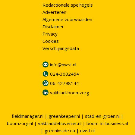
Redactionele spelregels
Adverteren
Algemene voorwaarden
Disclaimer
Privacy
Cookies
Verschijningsdata
info@nwst.nl
024-3602454
06-42798144
vakblad-boomzorg
fieldmanager.nl
|
greenkeeper.nl
|
stad-en-groen.nl
|
boomzorg.nl
|
vakbladdehovenier.nl
|
boom-in-business.nl
|
greeninside.eu
|
nwst.nl