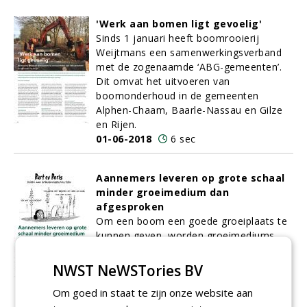
'Werk aan bomen ligt gevoelig'
Sinds 1 januari heeft boomrooierij
Weijtmans een samenwerkingsverband
met de zogenaamde ‘ABG-gemeenten’.
Dit omvat het uitvoeren van
boomonderhoud in de gemeenten
Alphen-Chaam, Baarle-Nassau en Gilze
en Rijen.
01-06-2018
6 sec
Aannemers leveren op grote schaal
minder groeimedium dan
afgesproken
Om een boom een goede groeiplaats te
kunnen geven, worden groeimediums
nauwkeurig berekend. De hoeveelheden
zijn in het bestek opgenomen en
NWST NeWSTories BV
bindend.
Om goed in staat te zijn onze website aan
01-06-2018
6 sec