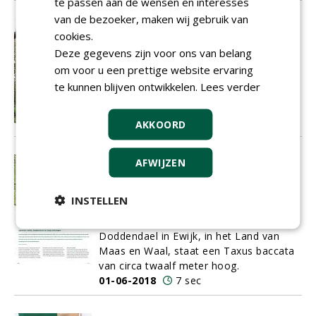
te passen aan de wensen en interesses
van de bezoeker, maken wij gebruik van
‘Sorbus domestica is variatie ten
cookies.
top!’
Deze gegevens zijn voor ons van belang
Plaatjes zijn net zo zeldzaam als de
om voor u een prettige website ervaring
species zelf en de boom bestaat
nauwelijks in cultuur: Sorbus domestica.
te kunnen blijven ontwikkelen.
Lees verder
01-06-2018
5 sec
AKKOORD
Gewone taxus: volgens
AFWIJZEN
boomambassadeur Vermeulen
helemaal niet zo gewoon
INSTELLEN
Op de binnenplaats van het
middeleeuwse kasteeltje Slot
Doddendael in Ewijk, in het Land van
Maas en Waal, staat een Taxus baccata
van circa twaalf meter hoog.
01-06-2018
7 sec