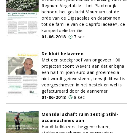
Regnum Vegetabile – het Plantenrijk –
behoort het geslacht Viburnum tot de
orde van de Dipsacales en daarbinnen
tot de familie van de Caprifoliaceae*, de
kamperfoeliefamilie.
01-06-2018
7 sec
De kluit belazeren
Met een steekproef van ongeveer 100
projecten toont Wevers aan dat er bijna
een half miljoen euro aan groeimedia
niet wordt geïnvesteerd, terwijl dit wel is
voorgeschreven in het bestek en wel is
gefactureerd door de aannemer
01-06-2018
8 sec
Monsdal schaft ruim zestig Stihl-
accumachines aan
Handbladblazers, heggenscharen,
stokheggenscharen en bosmaaiers: