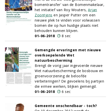
bomentransfer' van de Bomenmakelaar,
het initiatief van Roy Wouters,
Arjan
Zoontjens
en Jasper Putter om een
nieuwe plek te vinden voor volwassen
bomen die op hun huidige plaats niet
behouden kunnen blijven.
01-06-2018
8 sec
Gemengde ervaringen met nieuwe
overkoepelende Wet
natuurbescherming
Brengt de vorig jaar ingevoerde nieuwe
Wet natuurbescherming de bosbouw en
groenvoorziening de beloofde
verbeteringen? De gevoelens bij partijen
die ermee werken, blijken gemengd.
01-06-2018
6 sec
Gemeente onschendbaar - toch?
Op 10 december 2012 wordt de