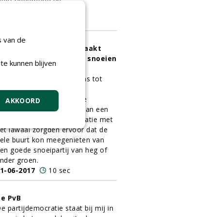
eg/ onderhoud en
lasvezel/NVTB.
1-06-2017
8 sec
s van de
Nieuwe accumachine maakt
rachtige en geruisloos snoeien
te kunnen blijven
ogelijk
et knippen van de heg was tot
oor kort voor velen een
ermoeiende bezigheid. De
AKKOORD
chadelijke uitlaatgassen van een
enzinemachine in combinatie met
et lawaai zorgden ervoor dat de
ele buurt kon meegenieten van
en goede snoeipartij van heg of
nder groen.
1-06-2017
10 sec
e PvB
e partijdemocratie staat bij mij in