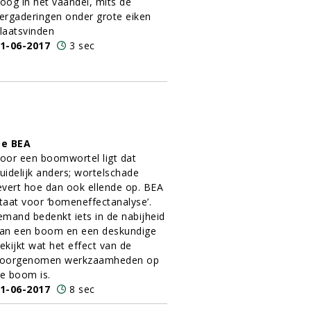
oog in het vaandel, mits de
ergaderingen onder grote eiken
laatsvinden
1-06-2017
3 sec
e BEA
oor een boomwortel ligt dat
uidelijk anders; wortelschade
evert hoe dan ook ellende op. BEA
taat voor ‘bomeneffectanalyse’.
emand bedenkt iets in de nabijheid
an een boom en een deskundige
ekijkt wat het effect van de
oorgenomen werkzaamheden op
e boom is.
1-06-2017
8 sec