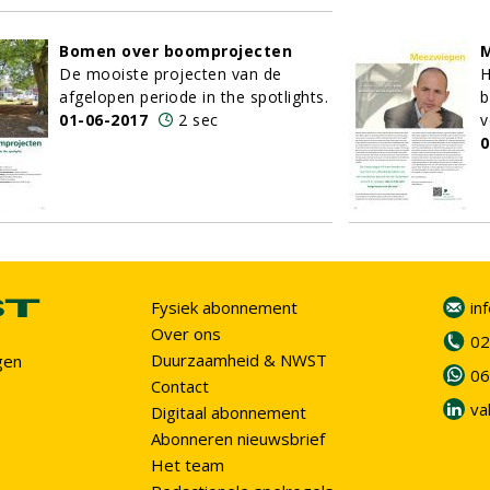
Bomen over boomprojecten
De mooiste projecten van de
H
afgelopen periode in the spotlights.
b
01-06-2017
2 sec
v
0
Fysiek abonnement
in
Over ons
02
Duurzaamheid & NWST
gen
06
Contact
va
Digitaal abonnement
Abonneren nieuwsbrief
Het team