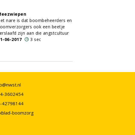
Meezwiepen
et nare is dat boombeheerders en
oomverzorgers ook een beetje
erslaafd zijn aan die angstcultuur
1-06-2017
3 sec
fo@nwst.nl
4-3602454
-42798144
kblad-boomzorg