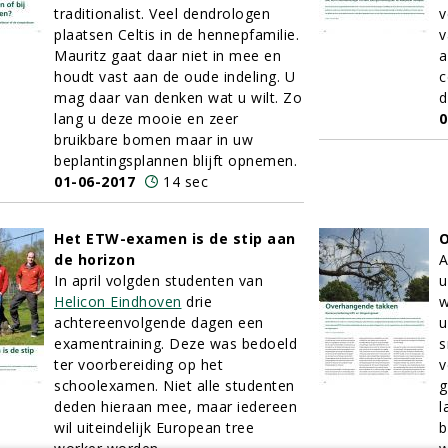
traditionalist. Veel dendrologen
v
plaatsen Celtis in de hennepfamilie.
v
Mauritz gaat daar niet in mee en
a
houdt vast aan de oude indeling. U
c
mag daar van denken wat u wilt. Zo
d
lang u deze mooie en zeer
0
bruikbare bomen maar in uw
beplantingsplannen blijft opnemen.
01-06-2017
14 sec
Het ETW-examen is de stip aan
de horizon
A
In april volgden studenten van
u
Helicon Eindhoven
drie
w
achtereenvolgende dagen een
u
examentraining. Deze was bedoeld
s
ter voorbereiding op het
v
schoolexamen. Niet alle studenten
g
deden hieraan mee, maar iedereen
l
wil uiteindelijk European tree
b