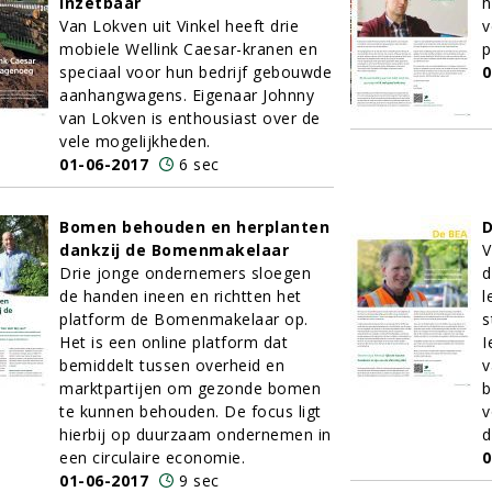
inzetbaar
h
Van Lokven uit Vinkel heeft drie
v
mobiele Wellink Caesar-kranen en
p
speciaal voor hun bedrijf gebouwde
0
aanhangwagens. Eigenaar Johnny
van Lokven is enthousiast over de
vele mogelijkheden.
01-06-2017
6 sec
Bomen behouden en herplanten
D
dankzij de Bomenmakelaar
V
Drie jonge ondernemers sloegen
d
de handen ineen en richtten het
l
platform de Bomenmakelaar op.
s
Het is een online platform dat
I
bemiddelt tussen overheid en
v
marktpartijen om gezonde bomen
b
te kunnen behouden. De focus ligt
v
hierbij op duurzaam ondernemen in
d
een circulaire economie.
0
01-06-2017
9 sec