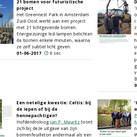
21 bomen voor futuristische
D
project
'
Het Greennest Park in Amsterdam
o
Zuid-Oost werkt aan een project
c
met 21 lichtgevende bomen.
z
Energiezuinige led-lampen belichten
m
de bomen enkele minuten, waarna
h
ze zelf subtiel licht geven.
u
01-06-2017
6 sec
e
p
g
v
B
0
Een netelige kwestie: Celtis: bij
'
de iepen of bij de
w
hennepachtigen?
P
Hofdendroloog
Jan P. Mauritz
toont
N
zich bij deze uitgave van zijn
n
bomenfeuilleton andermaal als een
W