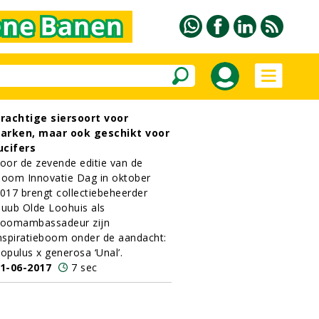
rachtige siersoort voor
arken, maar ook geschikt voor
ucifers
oor de zevende editie van de
oom Innovatie Dag in oktober
017 brengt collectiebeheerder
uub Olde Loohuis als
oomambassadeur zijn
nspiratieboom onder de aandacht:
opulus x generosa ‘Unal’.
1-06-2017
7 sec