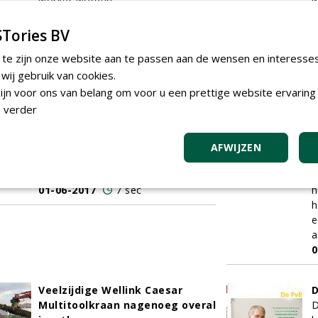
worker worden.
w
01-06-2017
8 sec
g
0
Tories BV
 te zijn onze website aan te passen aan de wensen en interesse
Boomstut symbool voor
ij gebruik van cookies.
transformatie plein in Heerlen
k
jn voor ons van belang om voor u een prettige website ervaring 
Boomstutten worden over het
m
 verder
algemeen gezien als functioneel,
H
maar niet erg mooi. In Heerlen
v
staat sinds kort echter een
v
AFWIJZEN
boomstut die een positieve
s
uitzondering op die regel vormt.
b
01-06-2017
7 sec
h
h
e
a
0
Veelzijdige Wellink Caesar
D
Multitoolkraan nagenoeg overal
D