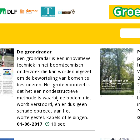
De grondradar
P
Een grondradar is een innovatieve
p
techniek in het boomtechnisch
l
onderzoek die kan worden ingezet
V
om de beworteling van bomen te
B
bestuderen. Het grote voordeel is
2
dat het een nondestructieve
H
methode is waarbij de bodem niet
b
wordt verstoord, en er dus geen
i
schade optreedt aan het
P
wortelgestel, kabels of leidingen.
0
01-06-2017
10 sec