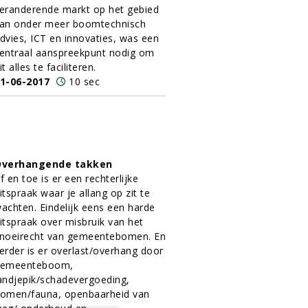
eranderende markt op het gebied
an onder meer boomtechnisch
dvies, ICT en innovaties, was een
entraal aanspreekpunt nodig om
it alles te faciliteren.
1-06-2017
10 sec
Overhangende takken
f en toe is er een rechterlijke
itspraak waar je allang op zit te
achten. Eindelijk eens een harde
itspraak over misbruik van het
noeirecht van gemeentebomen. En
erder is er overlast/overhang door
emeenteboom,
andjepik/schadevergoeding,
omen/fauna, openbaarheid van