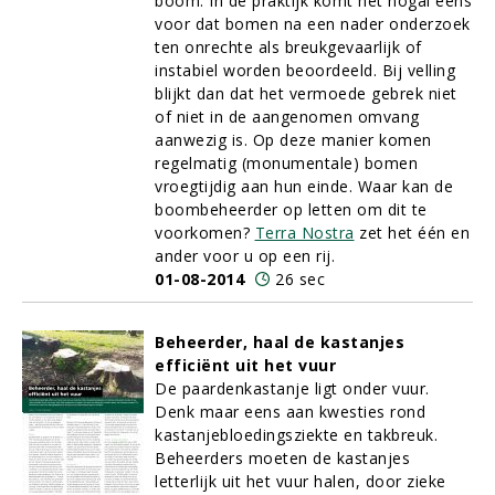
boom. In de praktijk komt het nogal eens
voor dat bomen na een nader onderzoek
ten onrechte als breukgevaarlijk of
instabiel worden beoordeeld. Bij velling
blijkt dan dat het vermoede gebrek niet
of niet in de aangenomen omvang
aanwezig is. Op deze manier komen
regelmatig (monumentale) bomen
vroegtijdig aan hun einde. Waar kan de
boombeheerder op letten om dit te
voorkomen?
Terra Nostra
zet het één en
ander voor u op een rij.
01-08-2014
26 sec
Beheerder, haal de kastanjes
efficiënt uit het vuur
De paardenkastanje ligt onder vuur.
Denk maar eens aan kwesties rond
kastanjebloedingsziekte en takbreuk.
Beheerders moeten de kastanjes
letterlijk uit het vuur halen, door zieke