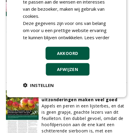
te passen aan de wensen en interesses
last van en neemt het recht in eigen
hand. Zie Kaïn en Abel. Maar dat dit ook
van de bezoeker, maken wij gebruik van
gebruik is bij bomen, daar kan ik met
cookies.
mijn pet niet bij. Nota bene vaak
Deze gegevens zijn voor ons van belang
eigendom van ons allemaal. Wat zie ik
om voor u een prettige website ervaring
dan? Een boom met een bijenhotel?
te kunnen blijven ontwikkelen.
Lees verder
Heeft iemand om bijen een slaapplek te
geven gaten geboord? De werkelijkheid
is veel wranger. Men boort de gaten om
AKKOORD
de bomen te vernielen. Het liefst met het
aanlengen van de sapstroom met een
AFWIJZEN
giftig mengseltje. Of men steekt fikkie.
01-08-2014
19 sec
INSTELLEN
Opstoken die Rosaceaeën, maar de
uitzonderingen maken veel goed
Appels en peren in een lijsterbes, en dat
is geen grapje, geachte lezers van dit
feuilleton. Een dubbel gevoel, omdat de
hoofdpersoon aan de ene kant een
schitterende sierboom is, met een