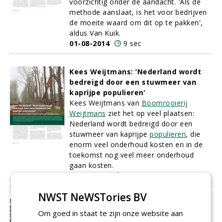
voorzichtig onder de aandacht. 'Als de
methode aanslaat, is het voor bedrijven
de moeite waard om dit op te pakken',
aldus Van Kuik.
01-08-2014
9 sec
Kees Weijtmans: ‘Nederland wordt
bedreigd door een stuwmeer van
kaprijpe populieren’
Kees Weijtmans van
Boomrooierij
Weijtmans
ziet het op veel plaatsen:
Nederland wordt bedreigd door een
stuwmeer van kaprijpe
populieren
, die
enorm veel onderhoud kosten en in de
toekomst nog veel meer onderhoud
gaan kosten.
01-08-2014
9 sec
NWST NeWSTories BV
Bijenhotel of strafbaar feit?
Om goed in staat te zijn onze website aan
Al eeuwen oud. De mens heeft ergens