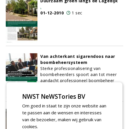
Duurzaam groen langs de Lagedijk
.
01-12-2010
1 sec
Van achterkant sigarendoos naar
boombeheersysteem
Sterke professionalisering van
boombeheerders spoort aan tot meer
aandacht professioneel boombeheer
01-12-2010
3 sec
NWST NeWSTories BV
Om goed in staat te zijn onze website aan
Bomen voor smalle straatjes, er kan
te passen aan de wensen en interesses
meer dan u denkt!
van de bezoeker, maken wij gebruik van
cookies.