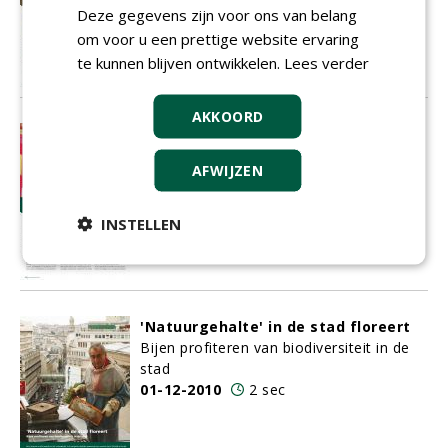
01-12-2010
2 sec
Deze gegevens zijn voor ons van belang
om voor u een prettige website ervaring
te kunnen blijven ontwikkelen.
Lees verder
AKKOORD
And the winner is....Miss Nothofagus
Nothofagus antarctica verkozen tot
AFWIJZEN
boom van het jaar 2011
01-12-2010
2 sec
INSTELLEN
'Natuurgehalte' in de stad floreert
Bijen profiteren van biodiversiteit in de
stad
01-12-2010
2 sec