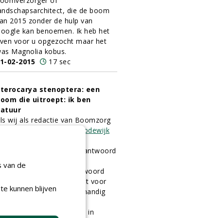
oomverzorger of
andschapsarchitect, die de boom
an 2015 zonder de hulp van
oogle kan benoemen. Ik heb het
ven voor u opgezocht maar het
as Magnolia kobus.
1-02-2015
17 sec
terocarya stenoptera: een
oom die uitroept: ik ben
atuur
ls wij als redactie van Boomzorg
an landschapsarchitect
Lodewijk
aljon
vragen naar zijn
nspiratieboom, komt het antwoord
nel: 'Ik kies de klimboom.'
s van de
isschien een logisch antwoord
oor een architect: die gaat voor
te kunnen blijven
unctie, maar wat minder handig
oor het project
oomambassadeur. Dat is in