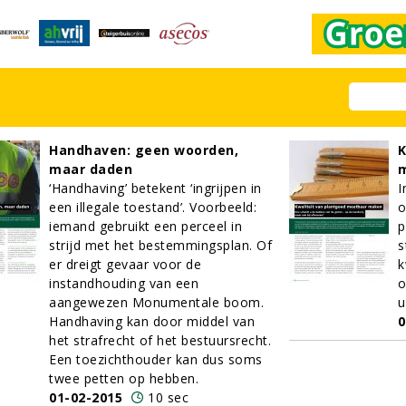
Handhaven: geen woorden,
K
maar daden
‘Handhaving’ betekent ‘ingrijpen in
I
een illegale toestand’. Voorbeeld:
o
iemand gebruikt een perceel in
p
strijd met het bestemmingsplan. Of
s
er dreigt gevaar voor de
k
instandhouding van een
o
aangewezen Monumentale boom.
u
Handhaving kan door middel van
0
het strafrecht of het bestuursrecht.
Een toezichthouder kan dus soms
twee petten op hebben.
01-02-2015
10 sec