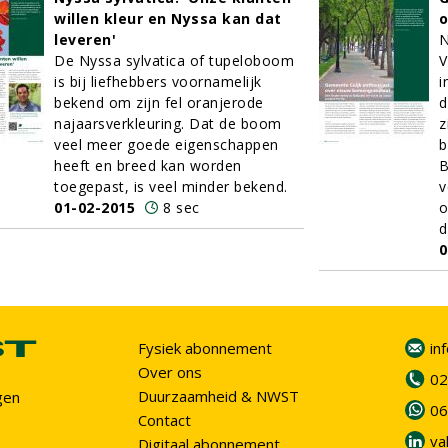
willen kleur en Nyssa kan dat
o
leveren'
N
De Nyssa sylvatica of tupeloboom
V
is bij liefhebbers voornamelijk
i
bekend om zijn fel oranjerode
d
najaarsverkleuring. Dat de boom
z
veel meer goede eigenschappen
b
heeft en breed kan worden
B
toegepast, is veel minder bekend.
v
01-02-2015
8 sec
o
d
0
Fysiek abonnement
in
Over ons
02
Duurzaamheid & NWST
gen
06
Contact
va
Digitaal abonnement