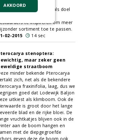
ssentie toch een
AKKOORD
ortimentswedstrijd, met als doel
eheerders, architecten en
estuurders te inspireren om meer
ijzonder sortiment toe te passen.
1-02-2015
14 sec
terocarya stenoptera:
ewichtig, maar zeker geen
eweldige straatboom
eze minder bekende Pterocarya
ertakt zich, net als de bekendere
terocarya fraxinifolia, laag, dus we
egrijpen goed dat Lodewijk Baljon
eze uitkiest als klimboom. Ook de
ierwaarde is groot door het lange
eveerde blad en de rijke bloei. De
ange vruchtkatjes blijven ook in de
inter aan de boom hangen en
amen met de diepgegroefde
chors geven deze de boom ook