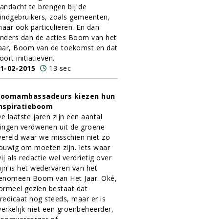
andacht te brengen bij de
indgebruikers, zoals gemeenten,
aar ook particulieren. En dan
nders dan de acties Boom van het
aar, Boom van de toekomst en dat
oort initiatieven.
1-02-2015
13 sec
Boomambassadeurs kiezen hun
nspiratieboom
e laatste jaren zijn een aantal
ingen verdwenen uit de groene
ereld waar we misschien niet zo
ouwig om moeten zijn. Iets waar
ij als redactie wel verdrietig over
ijn is het wedervaren van het
enomeen Boom van Het Jaar. Oké,
ormeel gezien bestaat dat
redicaat nog steeds, maar er is
erkelijk niet een groenbeheerder,