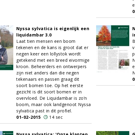
e
0
Nyssa sylvatica is eigenlijk een
N
liquidambar 3.0
i
Laat tien mensen een boom
B
tekenen en de kans is groot dat er
v
negen keer een lollystok wordt
p
getekend met een breed eivormige
N
kroon. Beheerders en ontwerpers
e
zijn niet anders dan die negen
N
tekenaars en passen graag dit
0
soort bomen toe. Op het eerste
gezicht is dit soort bomen er in
overvloed. De Liquidambar is zo’n
boom, maar ook landgenoot Nyssa
sylvatica past in dit profiel.
01-02-2015
14 sec
Nyssa sylvatica: 'Onze klanten
G