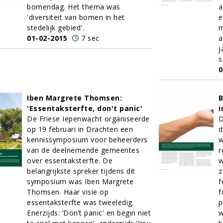
bomendag. Het thema was
a
'diversiteit van bomen in het
e
stedelijk gebied'.
m
01-02-2015
7 sec
a
j
s
0
Iben Margrete Thomsen:
'Essentaksterfte, don't panic'
i
De Friese Iepenwacht organiseerde
D
op 19 februari in Drachten een
d
kennissymposium voor beheerders
w
van de deelnemende gemeentes
r
over essentaksterfte. De
w
belangrijkste spreker tijdens dit
z
symposium was Iben Margrete
f
Thomsen. Haar visie op
f
essentaksterfte was tweeledig.
p
Enerzijds: ’Don’t panic' en begin niet
w