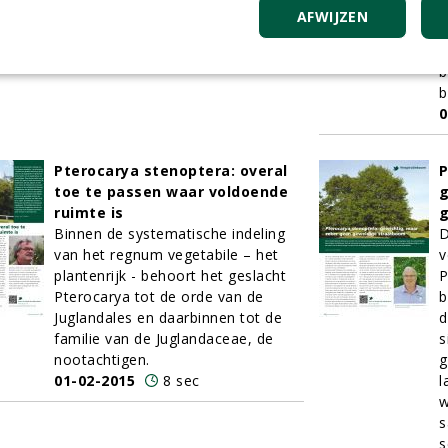
e
AFWIJZEN
s
b
b
b
0
Pterocarya stenoptera: overal
P
toe te passen waar voldoende
g
ruimte is
g
Binnen de systematische indeling
D
van het regnum vegetabile – het
v
plantenrijk - behoort het geslacht
P
Pterocarya tot de orde van de
b
Juglandales en daarbinnen tot de
d
familie van de Juglandaceae, de
s
nootachtigen.
g
01-02-2015
8 sec
l
w
s
s