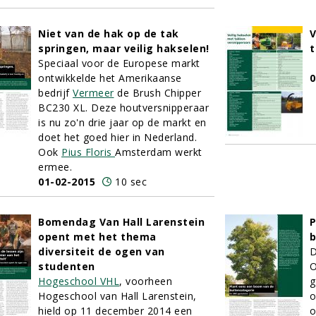
Niet van de hak op de tak
V
springen, maar veilig hakselen!
t
Speciaal voor de Europese markt
ontwikkelde het Amerikaanse
0
bedrijf
Vermeer
de Brush Chipper
BC230 XL. Deze houtversnipperaar
is nu zo'n drie jaar op de markt en
doet het goed hier in Nederland.
Ook
Pius Floris
Amsterdam werkt
ermee.
01-02-2015
10 sec
Bomendag Van Hall Larenstein
P
opent met het thema
b
diversiteit de ogen van
D
studenten
O
Hogeschool VHL
, voorheen
g
Hogeschool van Hall Larenstein,
o
hield op 11 december 2014 een
o