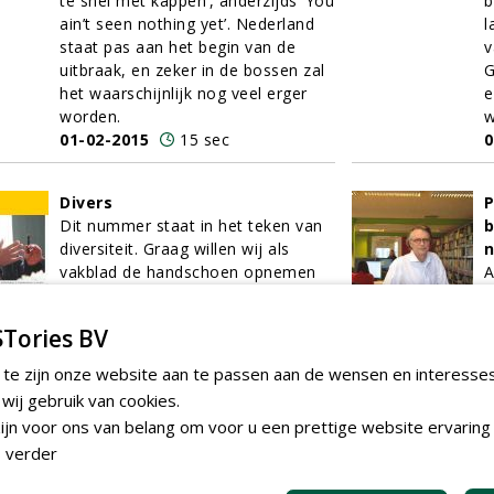
te snel met kappen’, anderzijds ’You
b
ain’t seen nothing yet’. Nederland
l
staat pas aan het begin van de
v
uitbraak, en zeker in de bossen zal
G
het waarschijnlijk nog veel erger
e
worden.
w
01-02-2015
15 sec
0
Divers
P
Dit nummer staat in het teken van
b
diversiteit. Graag willen wij als
n
vakblad de handschoen opnemen
A
om meer diversiteit in het
a
Nederlandse bomenbestand te
B
Tories BV
brengen. Gelukkig zijn we af van de
i
discussie dat het alleen maar
s
 te zijn onze website aan te passen aan de wensen en interesse
inheems of exoot mag zijn.
M
ij gebruik van cookies.
01-02-2015
8 sec
v
jn voor ons van belang om voor u een prettige website ervaring 
f
 verder
v
B