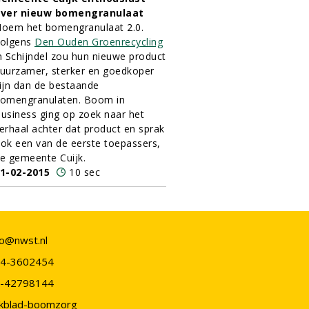
ver nieuw bomengranulaat
oem het bomengranulaat 2.0.
olgens
Den Ouden Groenrecycling
n Schijndel zou hun nieuwe product
uurzamer, sterker en goedkoper
ijn dan de bestaande
omengranulaten. Boom in
usiness ging op zoek naar het
erhaal achter dat product en sprak
ok een van de eerste toepassers,
e gemeente Cuijk.
1-02-2015
10 sec
fo@nwst.nl
4-3602454
-42798144
kblad-boomzorg