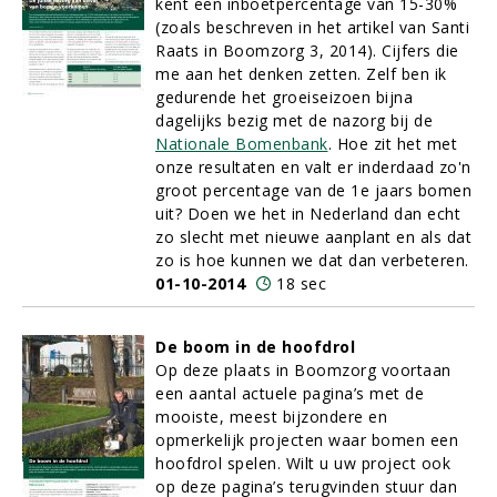
kent een inboetpercentage van 15-30%
(zoals beschreven in het artikel van Santi
Raats in Boomzorg 3, 2014). Cijfers die
me aan het denken zetten. Zelf ben ik
gedurende het groeiseizoen bijna
dagelijks bezig met de nazorg bij de
Nationale Bomenbank
. Hoe zit het met
onze resultaten en valt er inderdaad zo'n
groot percentage van de 1e jaars bomen
uit? Doen we het in Nederland dan echt
zo slecht met nieuwe aanplant en als dat
zo is hoe kunnen we dat dan verbeteren.
01-10-2014
18 sec
De boom in de hoofdrol
Op deze plaats in Boomzorg voortaan
een aantal actuele pagina’s met de
mooiste, meest bijzondere en
opmerkelijk projecten waar bomen een
hoofdrol spelen. Wilt u uw project ook
op deze pagina’s terugvinden stuur dan