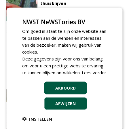
thuisblijven
Overheden besteden tegenwoordig vaak
niet alleen onderhoud uit aan de
NWST NeWSTories BV
aannemer, maar ook inspectie. Kennis
wordt naar de markt toe geschoven met
Om goed in staat te zijn onze website aan
als gevaar dat partijen hun eigen vlees
te passen aan de wensen en interesses
niet objectief genoeg keuren.
TSD
IT bv,
van de bezoeker, maken wij gebruik van
leverancier van beheersystemen, heeft
cookies.
een app ontwikkeld die schouwen sneller
laat verlopen en nauwkeurig registreert
Deze gegevens zijn voor ons van belang
wie heeft geschouwd en wat hij of zij
om voor u een prettige website ervaring
heeft waargenomen: KORapp.
te kunnen blijven ontwikkelen.
Lees verder
01-10-2014
14 sec
AKKOORD
Vaccinatiespuiten tegen
bladluisplaag
AFWIJZEN
Stel: u loopt als consument door de
supermarkt. Een advertentie roept naar
u: drink dit drankje en u wordt
INSTELLEN
gegarandeerd niet kaal. Gelooft u dat?
TFI 4000
heeft sinds een vijftal jaar de