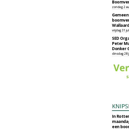
Boomver
zondag 2 au
Gemeent
boomver
Wallaard
vrijdag 31 ju
SED Orga
Peter Mu
Donker 
dinsdag 28 j
KNIPS
In Rotte
maandag
een boo