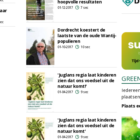
sec
hoopvolle resultaten
01-12-2017
7 sec
jaar
sec
Dordrecht koestert de
laatste van de oude Wantij-
populieren
01-10-2017
10 sec
'Juglans regia laat kinderen
GREE
zien dat ons voedsel uit de
natuur komt!'
Iedereen
01-04-2017
9 sec
plaatsen
Plaats e
'Juglans regia laat kinderen
zien dat ons voedsel uit de
natuur komt'
01-04-2017
9 sec