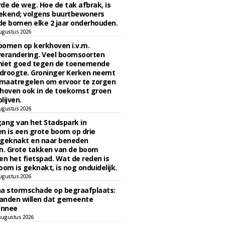
de de weg. Hoe de tak afbrak, is
ekend; volgens buurtbewoners
e bomen elke 2 jaar onderhouden.
ugustus 2026
bomen op kerkhoven i.v.m.
verandering. Veel boomsoorten
niet goed tegen de toenemende
 droogte. Groninger Kerken neemt
maatregelen om ervoor te zorgen
hoven ook in de toekomst groen
lijven.
ugustus 2026
ngang van het Stadspark in
n is een grote boom op drie
 geknakt en naar beneden
. Grote takken van de boom
en het fietspad. Wat de reden is
oom is geknakt, is nog onduidelijk.
ugustus 2026
na stormschade op begraafplaats:
anden willen dat gemeente
onnee
augustus 2026