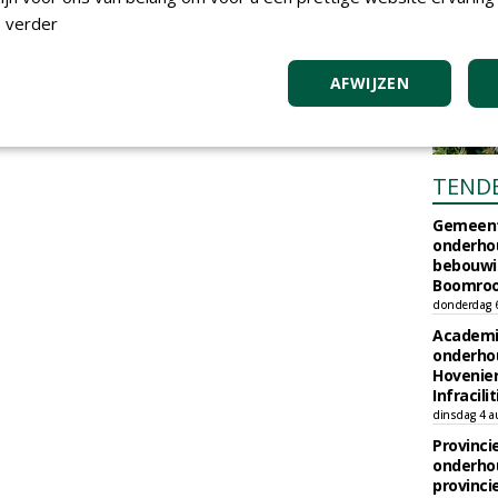
 verder
AFWIJZEN
TEND
Gemeent
onderhou
bebouwi
Boomrooi
donderdag 
Academi
onderho
Hovenie
Infracilit
dinsdag 4 a
Provinci
onderho
provinci