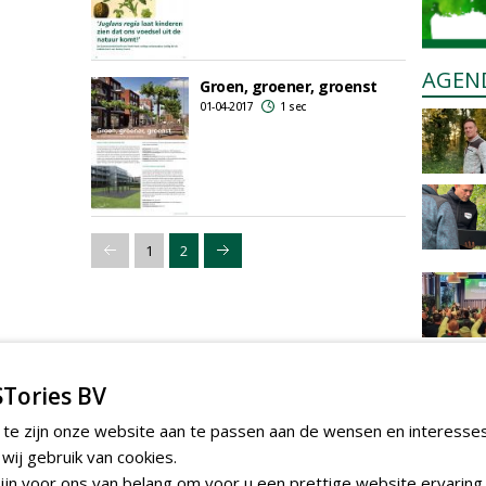
AGEN
Groen, groener, groenst
01-04-2017
1 sec
1
2
Tories BV
 te zijn onze website aan te passen aan de wensen en interesse
ij gebruik van cookies.
jn voor ons van belang om voor u een prettige website ervaring 