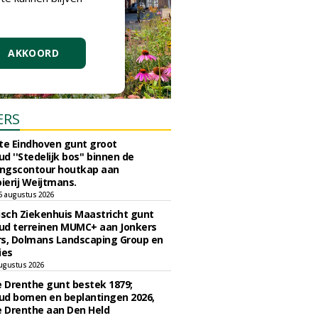
AKKOORD
ERS
e Eindhoven gunt groot
d ''Stedelijk bos'' binnen de
ngscontour houtkap aan
erij Weijtmans.
6 augustus 2026
sch Ziekenhuis Maastricht gunt
ud terreinen MUMC+ aan Jonkers
rs, Dolmans Landscaping Group en
ies
ugustus 2026
e Drenthe gunt bestek 1879;
ud bomen en beplantingen 2026,
e Drenthe aan Den Held