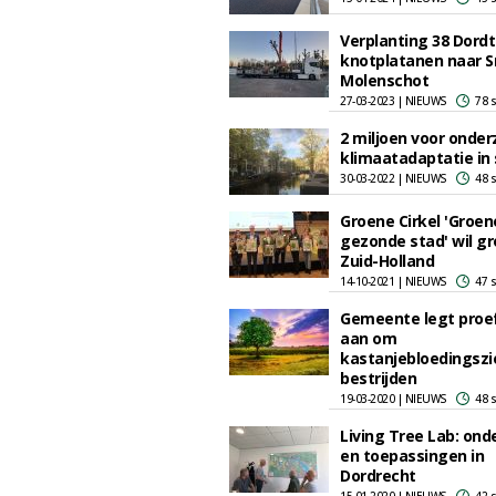
Verplanting 38 Dord
knotplatanen naar S
Molenschot
27-03-2023 | NIEUWS
78 
2 miljoen voor onde
klimaatadaptatie in
30-03-2022 | NIEUWS
48 
Groene Cirkel 'Groen
gezonde stad' wil g
Zuid-Holland
14-10-2021 | NIEUWS
47 
Gemeente legt proe
aan om
kastanjebloedingszi
bestrijden
19-03-2020 | NIEUWS
48 
Living Tree Lab: ond
en toepassingen in
Dordrecht