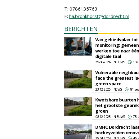
T: 0786135763
E:
ha.bronkhorst@dordrecht.nl
BERICHTEN
Van gebiedsplan tot
monitoring: gemeen
werken toe naar éé
digitale taal
29-06-2026 | NIEUWS
132
Vulnerable neighbo
face the greatest la
green space
23-12-2025 | NEWS
81 se
Kwetsbare buurten 
het grootste gebrek
groen
08-12-2025 | NIEUWS
75 
DMHC Dordrecht laa
hockeyvelden renov
15-04-2024 | NIEUWS
45 