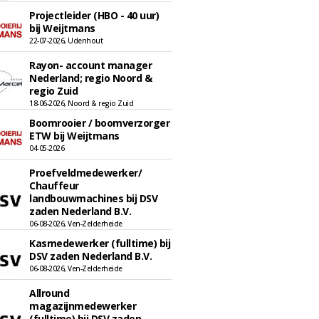
Projectleider (HBO - 40 uur)
bij Weijtmans
22-07-2026, Udenhout
Rayon- account manager
Nederland; regio Noord &
regio Zuid
18-06-2026, Noord & regio Zuid
Boomrooier / boomverzorger
ETW bij Weijtmans
04-05-2026
Proefveldmedewerker/
Chauffeur
landbouwmachines bij DSV
zaden Nederland B.V.
06-08-2026, Ven-Zelderheide
Kasmedewerker (fulltime) bij
DSV zaden Nederland B.V.
06-08-2026, Ven-Zelderheide
Allround
magazijnmedewerker
(fulltime) bij DSV zaden