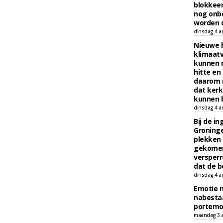
blokkeer
nog onb
worden d
dinsdag 4 a
Nieuwe 
klimaat
kunnen 
hitte en
daarom 
dat kerk
kunnen b
dinsdag 4 a
Bij de i
Groninge
plekken
gekomen
versperr
dat de b
dinsdag 4 a
Emotie 
nabesta
portem
maandag 3 