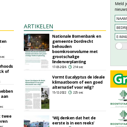
Meld j
nieuws
ARTIKELEN
Nationale Bomenbank en
ten
gemeente Dordrecht
n
behouden
boomkroonvolume met
grootschalige
 sec
lindenverplanting
urhoods
17-03-2026
214 sec
ck of
Vormt Eucalyptus de ideale
klimaatboom of een goed
c
alternatief voor wilg?
hebben
15-12-2022
225 sec
 aan
sec
t twee
'Wij denken dat het de
eren
eerste is in een reeks’
sec