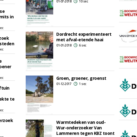
01-07-2018
10 sec
tse
mits in
sec
Dordrecht experimenteert
rzoek
met afval-etende haai
 steden
01-01-2018
6 sec
sec
e
roener
Groen, groener, groenst
sec
01-12-2017
1 sec
ftuin
ekte te
sec
erzoek
Warmtedeken van oud-
Wur-onderzoeker Van
Lammeren tegen KBZ toont