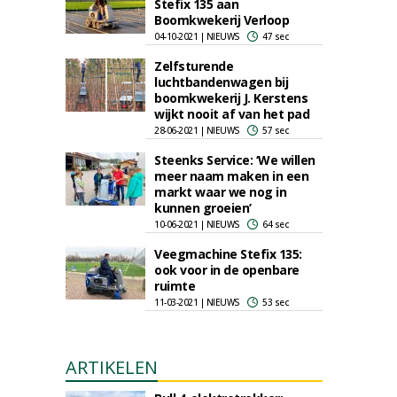
Stefix 135 aan
Boomkwekerij Verloop
04-10-2021 | NIEUWS
47 sec
Zelfsturende
luchtbandenwagen bij
boomkwekerij J. Kerstens
wijkt nooit af van het pad
28-06-2021 | NIEUWS
57 sec
Steenks Service: ‘We willen
meer naam maken in een
markt waar we nog in
kunnen groeien’
10-06-2021 | NIEUWS
64 sec
Veegmachine Stefix 135:
ook voor in de openbare
ruimte
11-03-2021 | NIEUWS
53 sec
ARTIKELEN