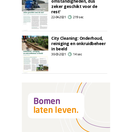
omstandigheden, dus
zeker geschikt voor de
rest'
22-04-2021
219 sec
City Cleaning: Onderhoud,
reiniging en onkruidbeheer
in beeld
30-03-2021
14 sec