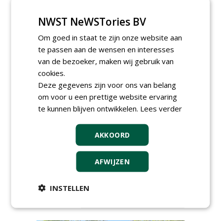
NWST NeWSTories BV
Om goed in staat te zijn onze website aan
te passen aan de wensen en interesses
van de bezoeker, maken wij gebruik van
cookies.
AGENDA
Deze gegevens zijn voor ons van belang
om voor u een prettige website ervaring
Kennismakingssessie ETT op
te kunnen blijven ontwikkelen.
Lees verder
9 september
woensdag 9 september 2026
AKKOORD
Poel organiseert
Boomverzorgersdag voor
boomprofessionals
AFWIJZEN
vrijdag 9 oktober 2026
Event: De stad van de
toekomst begint in de
INSTELLEN
openbare ruimte
donderdag 5 november 2026