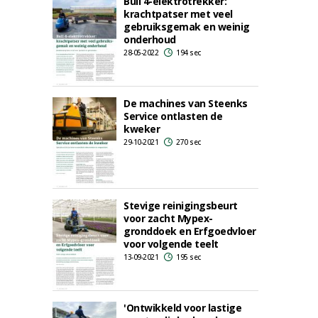
Bull 4-elektrotrekker:
krachtpatser met veel
gebruiksgemak en weinig
onderhoud
28-05-2022
194 sec
De machines van Steenks
Service ontlasten de
kweker
29-10-2021
270 sec
Stevige reinigingsbeurt
voor zacht Mypex-
gronddoek en Erfgoedvloer
voor volgende teelt
13-09-2021
195 sec
'Ontwikkeld voor lastige