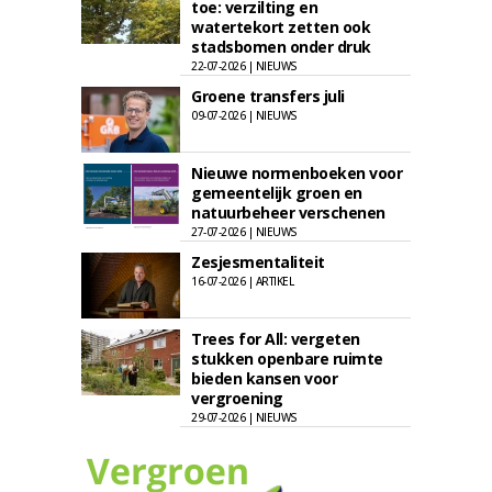
toe: verzilting en
watertekort zetten ook
stadsbomen onder druk
22-07-2026 | NIEUWS
Groene transfers juli
09-07-2026 | NIEUWS
Nieuwe normenboeken voor
gemeentelijk groen en
natuurbeheer verschenen
27-07-2026 | NIEUWS
Zesjesmentaliteit
16-07-2026 | ARTIKEL
Trees for All: vergeten
stukken openbare ruimte
bieden kansen voor
vergroening
29-07-2026 | NIEUWS