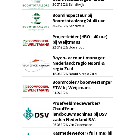
30-07-2026, Schalkwijk
Boominspecteur bij
Boomtotaalzorg24-40 uur
30-07-2026, Schalkwijk
Projectleider (HBO - 40 uur)
bij Weijtmans
22-07-2026, Udenhout
Rayon- account manager
Nederland; regio Noord &
regio Zuid
18-06-2026, Noord & regio Zuid
Boomrooier / boomverzorger
ETW bij Weijtmans
04-05-2026
Proefveldmedewerker/
Chauffeur
landbouwmachines bij DSV
zaden Nederland B.V.
06-08-2026, Ven-Zelderheide
Kasmedewerker (fulltime) bij