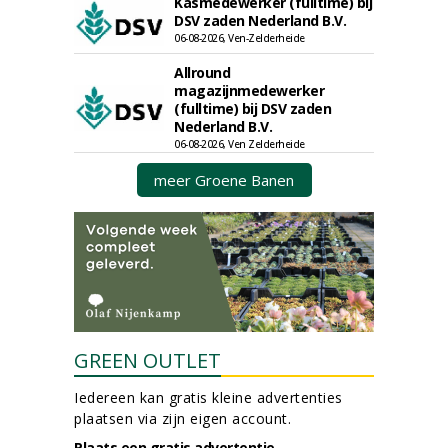
Kasmedewerker (fulltime) bij
DSV zaden Nederland B.V.
06-08-2026, Ven-Zelderheide
Allround
magazijnmedewerker
(fulltime) bij DSV zaden
Nederland B.V.
06-08-2026, Ven Zelderheide
meer Groene Banen
GREEN OUTLET
Iedereen kan gratis kleine advertenties
plaatsen via zijn eigen account.
Plaats een gratis advertentie