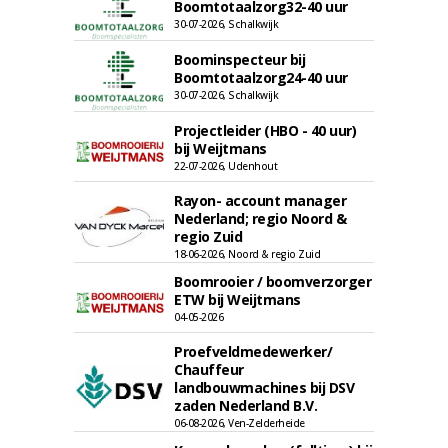
Boomtotaalzorg32-40 uur
30-07-2026, Schalkwijk
Boominspecteur bij
Boomtotaalzorg24-40 uur
30-07-2026, Schalkwijk
Projectleider (HBO - 40 uur)
bij Weijtmans
22-07-2026, Udenhout
Rayon- account manager
Nederland; regio Noord &
regio Zuid
18-06-2026, Noord & regio Zuid
Boomrooier / boomverzorger
ETW bij Weijtmans
04-05-2026
Proefveldmedewerker/
Chauffeur
landbouwmachines bij DSV
zaden Nederland B.V.
06-08-2026, Ven-Zelderheide