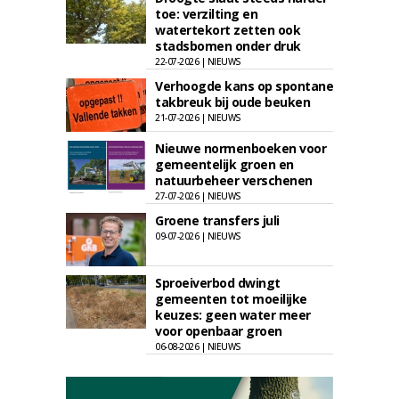
toe: verzilting en
watertekort zetten ook
stadsbomen onder druk
22-07-2026 | NIEUWS
Verhoogde kans op spontane
takbreuk bij oude beuken
21-07-2026 | NIEUWS
Nieuwe normenboeken voor
gemeentelijk groen en
natuurbeheer verschenen
27-07-2026 | NIEUWS
Groene transfers juli
09-07-2026 | NIEUWS
Sproeiverbod dwingt
gemeenten tot moeilijke
keuzes: geen water meer
voor openbaar groen
06-08-2026 | NIEUWS