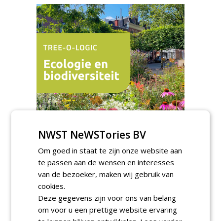
NWST NeWSTories BV
TENDERS
Om goed in staat te zijn onze website aan
Gemeente Tilburg gunt raamovereenkomst
te passen aan de wensen en interesses
kap en herplant bomen aan J. van Esch.
vrijdag 7 augustus 2026
van de bezoeker, maken wij gebruik van
Gemeente Tilburg gunt ecologische
cookies.
verbindingszone Zwaluwenbunders en
Deze gegevens zijn voor ons van belang
boslandschap Rugdijk aan Van Helvoirt
om voor u een prettige website ervaring
Groenprojecten
vrijdag 7 augustus 2026