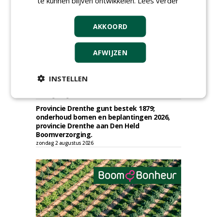
te kunnen blijven ontwikkelen.
Lees verder
Gemeente Eindhoven gunt groot
onderhoud ''Stedelijk bos'' binnen de
AKKOORD
bebouwingscontour houtkap aan
Boomrooierij Weijtmans.
donderdag 6 augustus 2026
AFWIJZEN
Academisch Ziekenhuis Maastricht gunt
onderhoud terreinen MUMC+ aan Jonkers
Hoveniers, Dolmans Landscaping Group en
INSTELLEN
Infracilities
dinsdag 4 augustus 2026
Provincie Drenthe gunt bestek 1879;
onderhoud bomen en beplantingen 2026,
provincie Drenthe aan Den Held
Boomverzorging.
zondag 2 augustus 2026