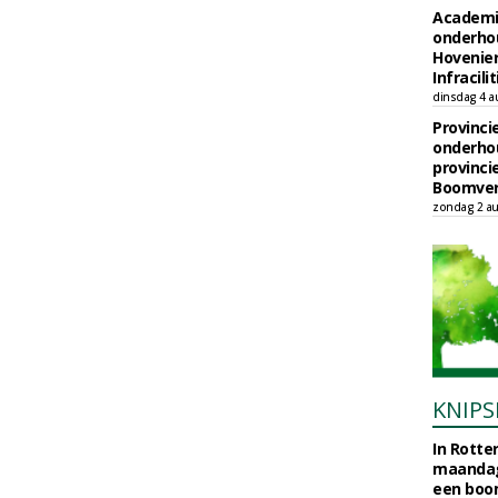
Academi
onderho
Hovenie
Infracilit
dinsdag 4 a
Provinci
onderho
provinci
Boomver
zondag 2 au
KNIPS
In Rotte
maandag
een boo