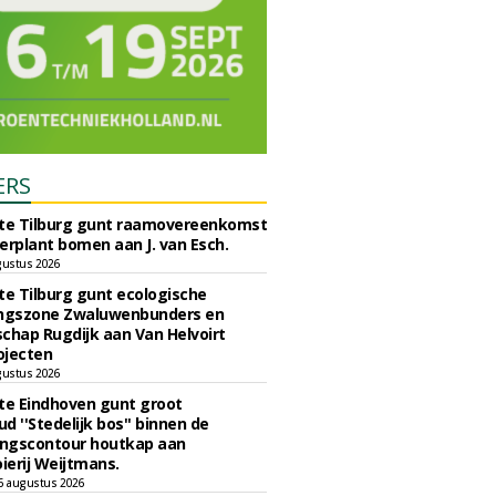
ERS
e Tilburg gunt raamovereenkomst
erplant bomen aan J. van Esch.
gustus 2026
e Tilburg gunt ecologische
ingszone Zwaluwenbunders en
chap Rugdijk aan Van Helvoirt
ojecten
gustus 2026
e Eindhoven gunt groot
d ''Stedelijk bos'' binnen de
ngscontour houtkap aan
erij Weijtmans.
6 augustus 2026