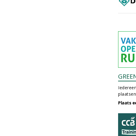
GREE
Iedereen
plaatsen
Plaats e