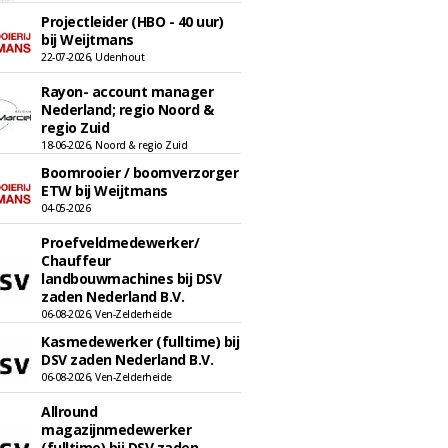
Projectleider (HBO - 40 uur)
bij Weijtmans
22-07-2026, Udenhout
Rayon- account manager
Nederland; regio Noord &
regio Zuid
18-06-2026, Noord & regio Zuid
Boomrooier / boomverzorger
ETW bij Weijtmans
04-05-2026
Proefveldmedewerker/
Chauffeur
landbouwmachines bij DSV
zaden Nederland B.V.
06-08-2026, Ven-Zelderheide
Kasmedewerker (fulltime) bij
DSV zaden Nederland B.V.
06-08-2026, Ven-Zelderheide
Allround
magazijnmedewerker
(fulltime) bij DSV zaden