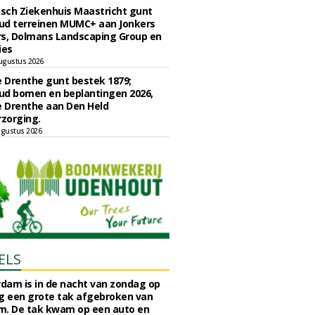
sch Ziekenhuis Maastricht gunt
ud terreinen MUMC+ aan Jonkers
rs, Dolmans Landscaping Group en
ies
ugustus 2026
e Drenthe gunt bestek 1879;
ud bomen en beplantingen 2026,
e Drenthe aan Den Held
zorging.
gustus 2026
ELS
rdam is in de nacht van zondag op
 een grote tak afgebroken van
m. De tak kwam op een auto en