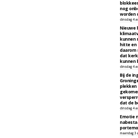
blokkeer
nog onb
worden d
dinsdag 4 a
Nieuwe 
klimaat
kunnen 
hitte en
daarom 
dat kerk
kunnen b
dinsdag 4 a
Bij de i
Groninge
plekken
gekomen
versperr
dat de b
dinsdag 4 a
Emotie 
nabesta
portem
maandag 3 