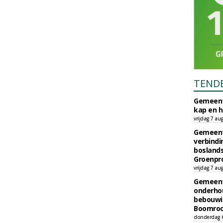
TEND
Gemeent
kap en h
vrijdag 7 au
Gemeent
verbind
boslands
Groenpr
vrijdag 7 au
Gemeent
onderhou
bebouwi
Boomrooi
donderdag 