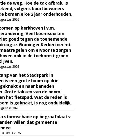
de de weg. Hoe de tak afbrak, is
ekend; volgens buurtbewoners
e bomen elke 2 jaar onderhouden.
ugustus 2026
bomen op kerkhoven i.v.m.
verandering. Veel boomsoorten
niet goed tegen de toenemende
 droogte. Groninger Kerken neemt
maatregelen om ervoor te zorgen
hoven ook in de toekomst groen
lijven.
ugustus 2026
ngang van het Stadspark in
n is een grote boom op drie
 geknakt en naar beneden
. Grote takken van de boom
en het fietspad. Wat de reden is
oom is geknakt, is nog onduidelijk.
ugustus 2026
na stormschade op begraafplaats:
anden willen dat gemeente
onnee
augustus 2026