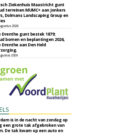
sch Ziekenhuis Maastricht gunt
ud terreinen MUMC+ aan Jonkers
rs, Dolmans Landscaping Group en
ies
ugustus 2026
e Drenthe gunt bestek 1879;
ud bomen en beplantingen 2026,
e Drenthe aan Den Held
zorging.
gustus 2026
ELS
rdam is in de nacht van zondag op
 een grote tak afgebroken van
m. De tak kwam op een auto en