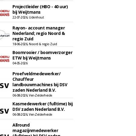
Projectleider (HBO - 40 uur)
bij Weijtmans
22-07-2026, Udenhout
Rayon- account manager
Nederland; regio Noord &
regio Zuid
18-06-2026, Noord & regio Zuid
Boomrooier / boomverzorger
ETW bij Weijtmans
04-05-2026
Proefveldmedewerker/
Chauffeur
landbouwmachines bij DSV
zaden Nederland B.V.
06-08-2026, Ven-Zelderheide
Kasmedewerker (fulltime) bij
DSV zaden Nederland B.V.
06-08-2026, Ven-Zelderheide
Allround
magazijnmedewerker
(fulltime) bij DSV zaden