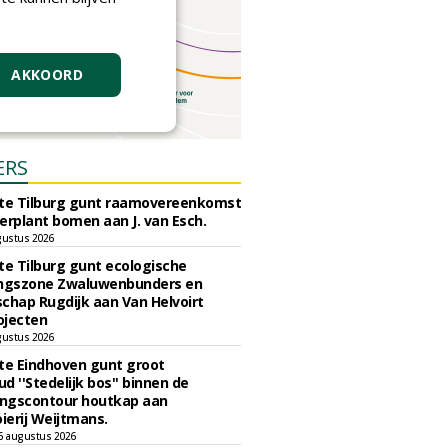
AKKOORD
ERS
e Tilburg gunt raamovereenkomst
erplant bomen aan J. van Esch.
gustus 2026
e Tilburg gunt ecologische
ingszone Zwaluwenbunders en
chap Rugdijk aan Van Helvoirt
ojecten
gustus 2026
e Eindhoven gunt groot
d ''Stedelijk bos'' binnen de
ngscontour houtkap aan
erij Weijtmans.
6 augustus 2026