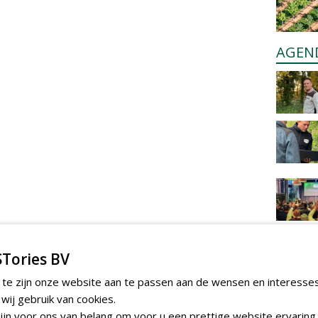
AGEN
Tories BV
 te zijn onze website aan te passen aan de wensen en interesse
ij gebruik van cookies.
jn voor ons van belang om voor u een prettige website ervaring 