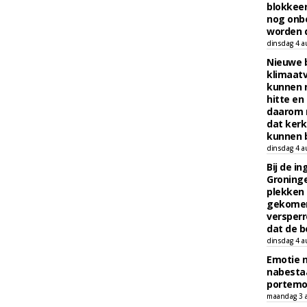
blokkeer
nog onb
worden d
dinsdag 4 a
Nieuwe 
klimaat
kunnen 
hitte en
daarom 
dat kerk
kunnen b
dinsdag 4 a
Bij de i
Groninge
plekken
gekomen
versperr
dat de b
dinsdag 4 a
Emotie 
nabesta
portem
maandag 3 