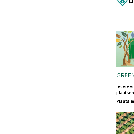
GREE
Iedereen
plaatsen
Plaats e