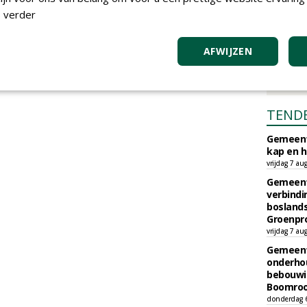
 verder
AFWIJZEN
TEND
Gemeent
kap en h
vrijdag 7 au
Gemeent
verbind
boslands
Groenpr
vrijdag 7 au
Gemeent
onderhou
bebouwi
Boomrooi
donderdag 