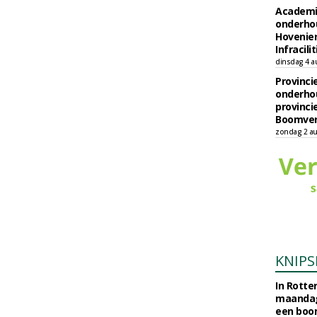
Academi
onderho
Hovenie
Infracilit
dinsdag 4 a
Provinci
onderho
provinci
Boomver
zondag 2 au
KNIPS
In Rotte
maandag
een boo