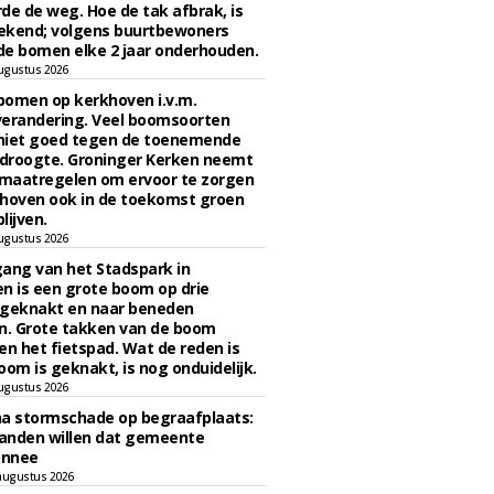
de de weg. Hoe de tak afbrak, is
ekend; volgens buurtbewoners
e bomen elke 2 jaar onderhouden.
ugustus 2026
bomen op kerkhoven i.v.m.
verandering. Veel boomsoorten
niet goed tegen de toenemende
 droogte. Groninger Kerken neemt
maatregelen om ervoor te zorgen
hoven ook in de toekomst groen
lijven.
ugustus 2026
ngang van het Stadspark in
n is een grote boom op drie
 geknakt en naar beneden
. Grote takken van de boom
en het fietspad. Wat de reden is
oom is geknakt, is nog onduidelijk.
ugustus 2026
na stormschade op begraafplaats:
anden willen dat gemeente
onnee
augustus 2026