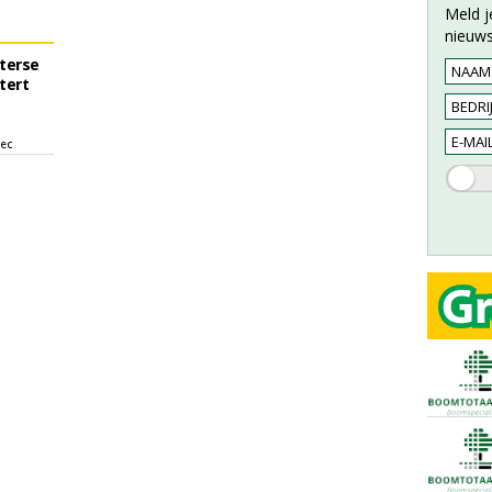
Meld j
nieuws
sterse
tert
sec