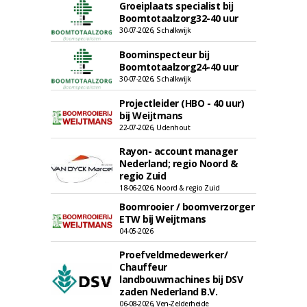
Groeiplaats specialist bij
Boomtotaalzorg32-40 uur
30-07-2026, Schalkwijk
Boominspecteur bij
Boomtotaalzorg24-40 uur
30-07-2026, Schalkwijk
Projectleider (HBO - 40 uur)
bij Weijtmans
22-07-2026, Udenhout
Rayon- account manager
Nederland; regio Noord &
regio Zuid
18-06-2026, Noord & regio Zuid
Boomrooier / boomverzorger
ETW bij Weijtmans
04-05-2026
Proefveldmedewerker/
Chauffeur
landbouwmachines bij DSV
zaden Nederland B.V.
06-08-2026, Ven-Zelderheide