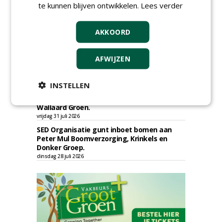
onderhoud terreinen MUMC+ aan Jonkers
te kunnen blijven ontwikkelen.
Lees verder
Hoveniers, Dolmans Landscaping Group en
Infracilities
dinsdag 4 augustus 2026
AKKOORD
Provincie Drenthe gunt bestek 1879;
onderhoud bomen en beplantingen 2026,
provincie Drenthe aan Den Held
AFWIJZEN
Boomverzorging.
zondag 2 augustus 2026
INSTELLEN
Gemeente Woerden gunt uitvoering
boomvervangingsopgave 2026 - 2027 aan
Wallaard Groen.
vrijdag 31 juli 2026
SED Organisatie gunt inboet bomen aan
Peter Mul Boomverzorging, Krinkels en
Donker Groep.
dinsdag 28 juli 2026