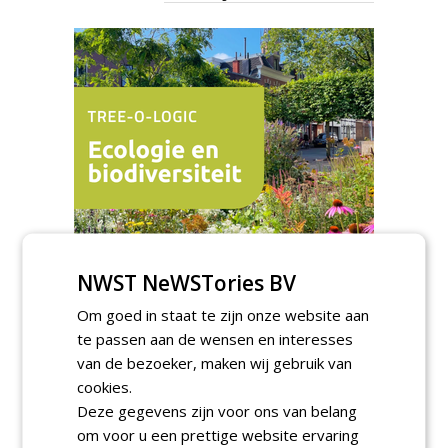
NWST NeWSTories BV
TENDERS
Om goed in staat te zijn onze website aan
Gemeente Eindhoven gunt groot
te passen aan de wensen en interesses
onderhoud ''Stedelijk bos'' binnen de
van de bezoeker, maken wij gebruik van
bebouwingscontour houtkap aan
Boomrooierij Weijtmans.
cookies.
donderdag 6 augustus 2026
Deze gegevens zijn voor ons van belang
Academisch Ziekenhuis Maastricht gunt
om voor u een prettige website ervaring