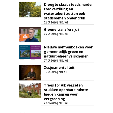
Droogte slaat steeds harder
toe: verzilting en
watertekort zetten ook
stadsbomen onder druk
22-07-2026 | NIEUWS
Groene transfers juli
09-07-2026 | NIEUWS
Nieuwe normenboeken voor
gemeentelijk groen en
natuurbeheer verschenen
27-07-2026 | NIEUWS
Zesjesmentaliteit
16-07-2026 | ARTIKEL
Trees for All: vergeten
stukken openbare ruimte
bieden kansen voor
vergroening
29-07-2026 | NIEUWS