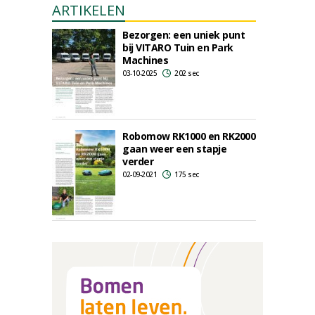
ARTIKELEN
Bezorgen: een uniek punt
bij VITARO Tuin en Park
Machines
03-10-2025
202 sec
Robomow RK1000 en RK2000
gaan weer een stapje
verder
02-09-2021
175 sec