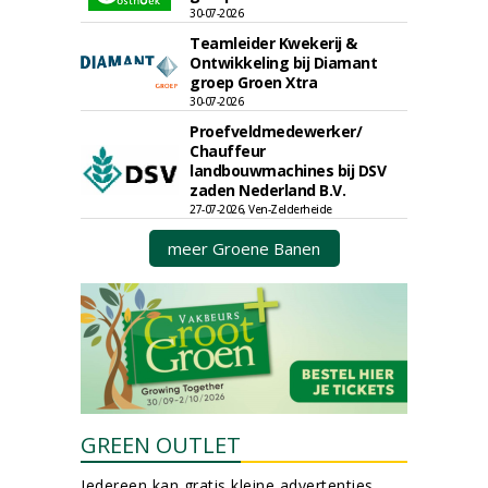
30-07-2026
Teamleider Kwekerij &
Ontwikkeling bij Diamant
groep Groen Xtra
30-07-2026
Proefveldmedewerker/
Chauffeur
landbouwmachines bij DSV
zaden Nederland B.V.
27-07-2026, Ven-Zelderheide
meer Groene Banen
GREEN OUTLET
Iedereen kan gratis kleine advertenties