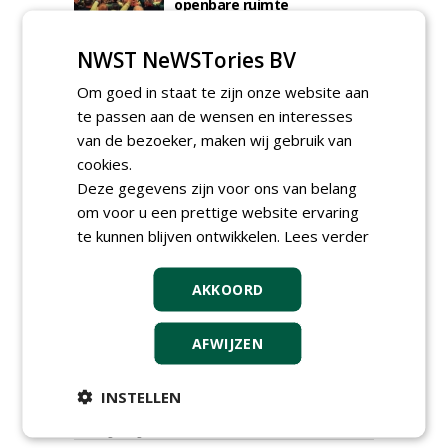
openbare ruimte
donderdag 5 november 2026
NWST NeWSTories BV
Om goed in staat te zijn onze website aan
te passen aan de wensen en interesses
van de bezoeker, maken wij gebruik van
cookies.
Deze gegevens zijn voor ons van belang
om voor u een prettige website ervaring
te kunnen blijven ontwikkelen.
Lees verder
AKKOORD
TENDERS
AFWIJZEN
Academisch Ziekenhuis Maastricht gunt
onderhoud terreinen MUMC+ aan Jonkers
Hoveniers, Dolmans Landscaping Group en
INSTELLEN
Infracilities
dinsdag 4 augustus 2026