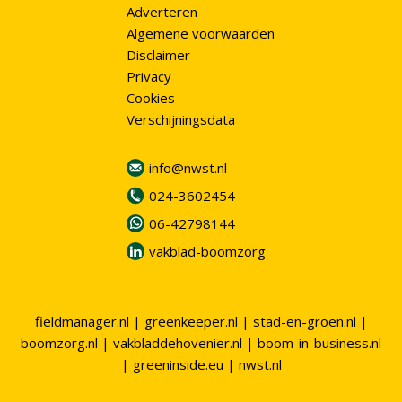
Adverteren
Algemene voorwaarden
Disclaimer
Privacy
Cookies
Verschijningsdata
info@nwst.nl
024-3602454
06-42798144
vakblad-boomzorg
fieldmanager.nl
|
greenkeeper.nl
|
stad-en-groen.nl
|
boomzorg.nl
|
vakbladdehovenier.nl
|
boom-in-business.nl
|
greeninside.eu
|
nwst.nl