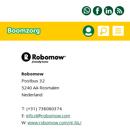
Robomow
Postbus 32
5240 AA Rosmalen
Nederland
T: (+31) 738080374
E:
info.nl@robomow.com
W:
www.robomow.com/nl-NL/