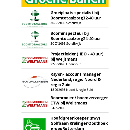
Groeiplaats specialist bij
Boomtotaalzorg32-40 uur
30-07-2026, Schalkwijk
Boominspecteur bij
Boomtotaalzorg24-40 uur
30-07-2026, Schalkwijk
Projectleider (HBO - 40 uur)
bij Weijtmans
22-07-2026, Udenhout
Rayon- account manager
Nederland; regio Noord &
regio Zuid
18-06-2026, Noord & regio Zuid
Boomrooier / boomverzorger
ETW bij Weijtmans
04-05-2026
Hoofdgreenkeeper (m/v)
Golfbaan KralingenOosthoek
groepRotterdam