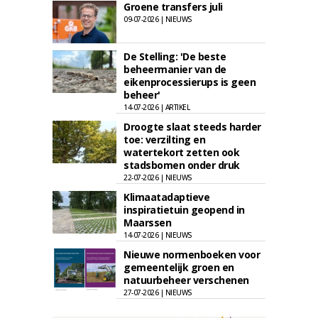
Groene transfers juli
09-07-2026 | NIEUWS
De Stelling: 'De beste
beheermanier van de
eikenprocessierups is geen
beheer'
14-07-2026 | ARTIKEL
Droogte slaat steeds harder
toe: verzilting en
watertekort zetten ook
stadsbomen onder druk
22-07-2026 | NIEUWS
Klimaatadaptieve
inspiratietuin geopend in
Maarssen
14-07-2026 | NIEUWS
Nieuwe normenboeken voor
gemeentelijk groen en
natuurbeheer verschenen
27-07-2026 | NIEUWS