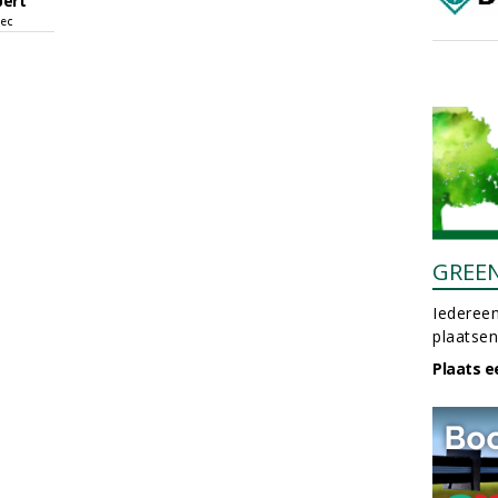
pert
sec
GREE
Iedereen
plaatsen
Plaats e