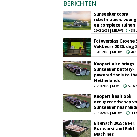
BERICHTEN
Sunseeker toont
robotmaaiers voor g
en complexe tuinen
29-03-2026 | NIEUWS
38 
Fotoverslag Groene 
Vakbeurs 2026: dag 
15-01-2026 | NIEUWS
463
Knopert also brings
Sunseeker battery-
powered tools to th
Netherlands
21-10-2025 | NEWS
52 se
Knopert haalt ook
accugereedschap v
Sunseeker naar Ned
21-10-2025 | NIEUWS
44 
Eisenach 2025: Beer,
Bratwurst and Bold
Machines