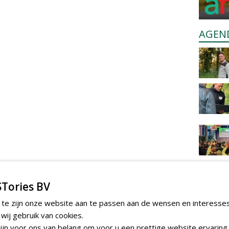
AGEN
Tories BV
 te zijn onze website aan te passen aan de wensen en interesse
ij gebruik van cookies.
jn voor ons van belang om voor u een prettige website ervaring 