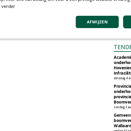
 verder
AFWIJZEN
TEND
Academi
onderho
Hovenie
Infracilit
dinsdag 4 a
Provinci
onderho
provinci
Boomver
zondag 2 au
Gemeent
boomver
Wallaard
vrijdag 31 ju