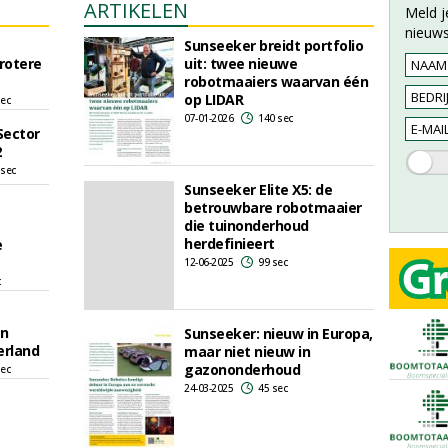
ARTIKELEN
Meld j
nieuws
Sunseeker breidt portfolio
rotere
uit: twee nieuwe
robotmaaiers waarvan één
op LIDAR
sec
07-01-2026
140 sec
Sector
2
 sec
Sunseeker Elite X5: de
betrouwbare robotmaaier
die tuinonderhoud
herdefinieert
e
12-06-2025
99 sec
c
an
Sunseeker: nieuw in Europa,
erland
maar niet nieuw in
gazononderhoud
sec
24-03-2025
45 sec