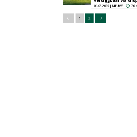
verkrijgbaar via Kno
01-05-2025 | NIEUWS
76 
1
2