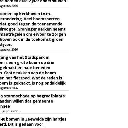
e bomen elke 2 jaar onderhouden.
ugustus 2026
bomen op kerkhoven i.v.m.
verandering. Veel boomsoorten
niet goed tegen de toenemende
 droogte. Groninger Kerken neemt
maatregelen om ervoor te zorgen
hoven ook in de toekomst groen
lijven.
ugustus 2026
ngang van het Stadspark in
n is een grote boom op drie
 geknakt en naar beneden
. Grote takken van de boom
en het fietspad. Wat de reden is
oom is geknakt, is nog onduidelijk.
ugustus 2026
na stormschade op begraafplaats:
anden willen dat gemeente
onnee
augustus 2026
140 bomen in Zeewolde zijn hartjes
erd. Dit is gedaan voor