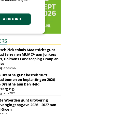
AKKOORD
ERS
sch Ziekenhuis Maastricht gunt
ud terreinen MUMC+ aan Jonkers
rs, Dolmans Landscaping Group en
ies
ugustus 2026
e Drenthe gunt bestek 1879;
ud bomen en beplantingen 2026,
e Drenthe aan Den Held
zorging.
gustus 2026
e Woerden gunt uitvoering
vangingsopgave 2026 - 2027 aan
 Groen.
li 2026