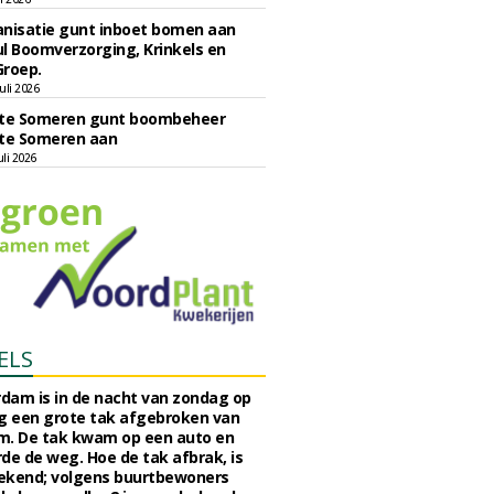
nisatie gunt inboet bomen aan
l Boomverzorging, Krinkels en
Groep.
uli 2026
e Someren gunt boombeheer
e Someren aan
li 2026
ELS
rdam is in de nacht van zondag op
 een grote tak afgebroken van
m. De tak kwam op een auto en
de de weg. Hoe de tak afbrak, is
ekend; volgens buurtbewoners