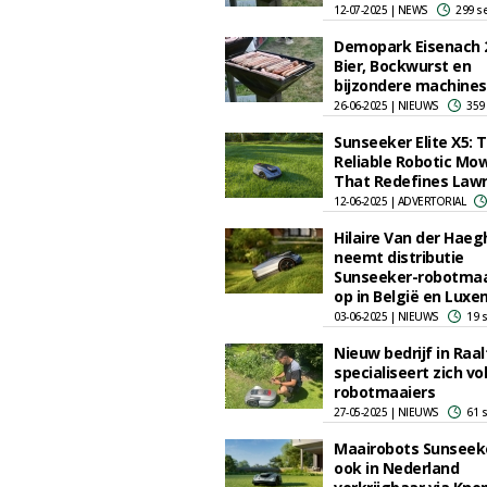
12-07-2025 | NEWS
299 s
Demopark Eisenach 
Bier, Bockwurst en
bijzondere machines
26-06-2025 | NIEUWS
359
Sunseeker Elite X5: 
Reliable Robotic Mo
That Redefines Law
12-06-2025 | ADVERTORIAL
Hilaire Van der Haeg
neemt distributie
Sunseeker-robotmaa
op in België en Lux
03-06-2025 | NIEUWS
19 
Nieuw bedrijf in Raal
specialiseert zich vol
robotmaaiers
27-05-2025 | NIEUWS
61 
Maairobots Sunseek
ook in Nederland