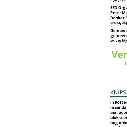
SED Orga
Peter Mu
Donker 
dinsdag 28 j
Gemeent
gemeent
zondag 19 ju
KNIPS
In Rotte
maandag
een boo
blokkeer
nog onb