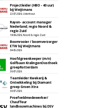
Projectleider (HBO - 40 uur)
bij Weijtmans
22-07-2026, Udenhout
Rayon- account manager
Nederland; regio Noord &
regio Zuid
18-06-2026, Noord & regio Zuid
Boomrooier / boomverzorger
ETW bij Weijtmans
04-05-2026
Hoofdgreenkeeper (m/v)
Golfbaan KralingenOosthoek
groepRotterdam
30-07-2026
Teamleider Kwekerij &
Ontwikkeling bij Diamant
groep Groen Xtra
30-07-2026
Proefveldmedewerker/
Chauffeur
landbouwmachines bij DSV