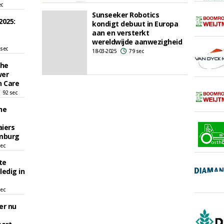
ec
Sunseeker Robotics
2025:
kondigt debuut in Europa
aan en versterkt
wereldwijde aanwezigheid
 sec
18-03-2025
79 sec
The
wer
n Care
92 sec
he
iers
emburg
sec
te
ledig in
sec
er nu