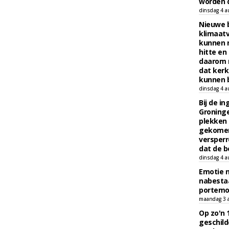
worden d
dinsdag 4 a
Nieuwe 
klimaat
kunnen 
hitte en
daarom 
dat kerk
kunnen b
dinsdag 4 a
Bij de i
Groninge
plekken
gekomen
versperr
dat de b
dinsdag 4 a
Emotie 
nabesta
portem
maandag 3 
Op zo'n 
geschild