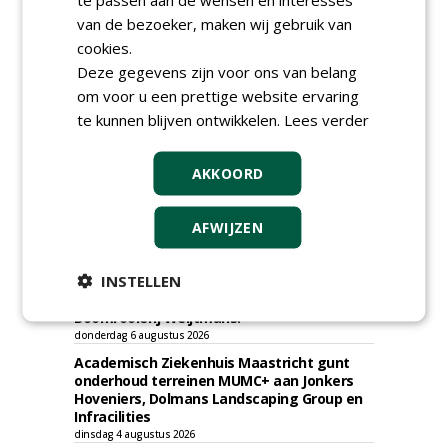
van de bezoeker, maken wij gebruik van
cookies.
TENDERS
Deze gegevens zijn voor ons van belang
om voor u een prettige website ervaring
Gemeente Tilburg gunt raamovereenkomst
te kunnen blijven ontwikkelen.
Lees verder
kap en herplant bomen aan J. van Esch.
vrijdag 7 augustus 2026
Gemeente Tilburg gunt ecologische
AKKOORD
verbindingszone Zwaluwenbunders en
boslandschap Rugdijk aan Van Helvoirt
Groenprojecten
AFWIJZEN
vrijdag 7 augustus 2026
Gemeente Eindhoven gunt groot
INSTELLEN
onderhoud ''Stedelijk bos'' binnen de
bebouwingscontour houtkap aan
Boomrooierij Weijtmans.
donderdag 6 augustus 2026
Academisch Ziekenhuis Maastricht gunt
onderhoud terreinen MUMC+ aan Jonkers
Hoveniers, Dolmans Landscaping Group en
Infracilities
dinsdag 4 augustus 2026