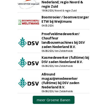
Nederland; regio Noord &
regio Zuid
18-06-2026, Noord & regio Zuid
Boomrooier / boomverzorger
ETW bij Weijtmans
04-05-2026
Proefveldmedewerker/
Chauffeur
landbouwmachines bij DSV
zaden Nederland B.V.
06-08-2026, Ven-Zelderheide
Kasmedewerker (fulltime) bij
DSV zaden Nederland B.V.
06-08-2026, Ven-Zelderheide
Allround
magazijnmedewerker
(fulltime) bij DSV zaden
Nederland B.V.
06-08-2026, Ven Zelderheide
meer Groene Banen