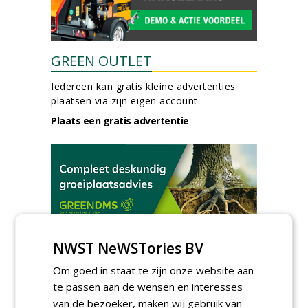
GREEN OUTLET
Iedereen kan gratis kleine advertenties
plaatsen via zijn eigen account.
Plaats een gratis advertentie
AGENDA
NWST NeWSTories BV
Om goed in staat te zijn onze website aan
Kennismakingssessie ETT op
9 september
te passen aan de wensen en interesses
woensdag 9 september 2026
van de bezoeker, maken wij gebruik van