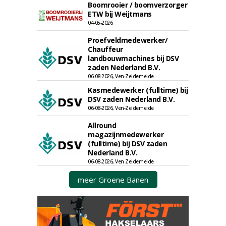
Boomrooier / boomverzorger
ETW bij Weijtmans
04-05-2026
Proefveldmedewerker/
Chauffeur
landbouwmachines bij DSV
zaden Nederland B.V.
06-08-2026, Ven-Zelderheide
Kasmedewerker (fulltime) bij
DSV zaden Nederland B.V.
06-08-2026, Ven-Zelderheide
Allround
magazijnmedewerker
(fulltime) bij DSV zaden
Nederland B.V.
06-08-2026, Ven Zelderheide
meer Groene Banen