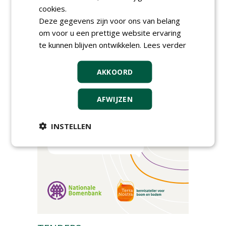
cookies.
Poel organiseert
Boomverzorgersdag voor
Deze gegevens zijn voor ons van belang
boomprofessionals
om voor u een prettige website ervaring
vrijdag 9 oktober 2026
te kunnen blijven ontwikkelen.
Lees verder
Event: De stad van de
toekomst begint in de
openbare ruimte
AKKOORD
donderdag 5 november 2026
AFWIJZEN
INSTELLEN