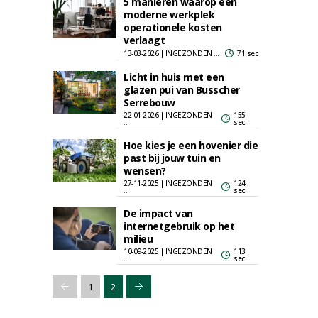
5 manieren waarop een
moderne werkplek
operationele kosten
verlaagt
13-03-2026 | INGEZONDEN ...
71 sec
Licht in huis met een
glazen pui van Busscher
Serrebouw
22-01-2026 | INGEZONDEN
155
...
sec
Hoe kies je een hovenier die
past bij jouw tuin en
wensen?
27-11-2025 | INGEZONDEN
124
...
sec
De impact van
internetgebruik op het
milieu
10-09-2025 | INGEZONDEN
113
...
sec
1
2