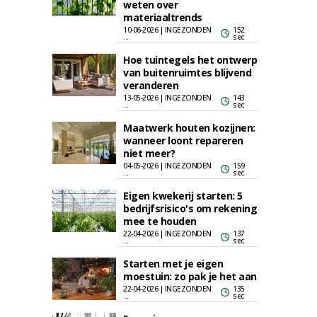
weten over
materiaaltrends
10-06-2026 | INGEZONDEN
152
...
sec
Hoe tuintegels het ontwerp
van buitenruimtes blijvend
veranderen
13-05-2026 | INGEZONDEN
143
...
sec
Maatwerk houten kozijnen:
wanneer loont repareren
niet meer?
04-05-2026 | INGEZONDEN
159
...
sec
Eigen kwekerij starten: 5
bedrijfsrisico's om rekening
mee te houden
22-04-2026 | INGEZONDEN
137
...
sec
Starten met je eigen
moestuin: zo pak je het aan
22-04-2026 | INGEZONDEN
135
...
sec