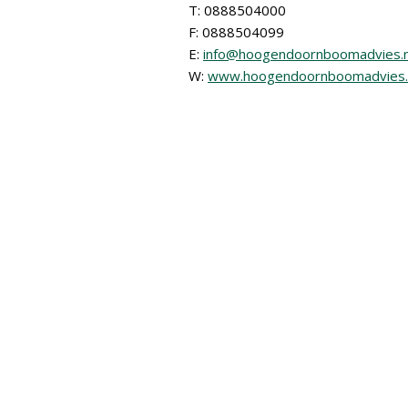
T: 0888504000
F: 0888504099
E:
info@hoogendoornboomadvies.n
W:
www.hoogendoornboomadvies.