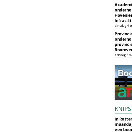
Academi
onderho
Hovenie
Infracilit
dinsdag 4 a
Provinci
onderho
provinci
Boomver
zondag 2 au
KNIPS
In Rotte
maandag
een boo