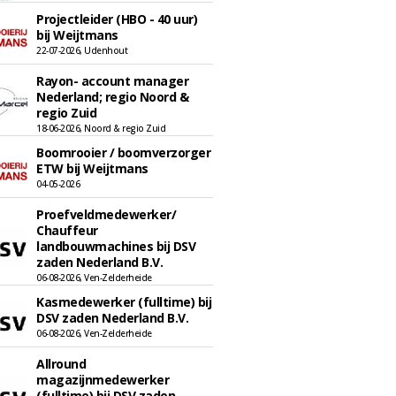
Projectleider (HBO - 40 uur)
bij Weijtmans
22-07-2026, Udenhout
Rayon- account manager
Nederland; regio Noord &
regio Zuid
18-06-2026, Noord & regio Zuid
Boomrooier / boomverzorger
ETW bij Weijtmans
04-05-2026
Proefveldmedewerker/
Chauffeur
landbouwmachines bij DSV
zaden Nederland B.V.
06-08-2026, Ven-Zelderheide
Kasmedewerker (fulltime) bij
DSV zaden Nederland B.V.
06-08-2026, Ven-Zelderheide
Allround
magazijnmedewerker
(fulltime) bij DSV zaden