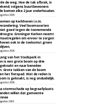
de de weg. Hoe de tak afbrak, is
ekend; volgens buurtbewoners
e bomen elke 2 jaar onderhouden.
ugustus 2026
bomen op kerkhoven i.v.m.
verandering. Veel boomsoorten
niet goed tegen de toenemende
 droogte. Groninger Kerken neemt
maatregelen om ervoor te zorgen
hoven ook in de toekomst groen
lijven.
ugustus 2026
ngang van het Stadspark in
n is een grote boom op drie
 geknakt en naar beneden
. Grote takken van de boom
en het fietspad. Wat de reden is
oom is geknakt, is nog onduidelijk.
ugustus 2026
na stormschade op begraafplaats:
anden willen dat gemeente
onnee
ugustus 2026