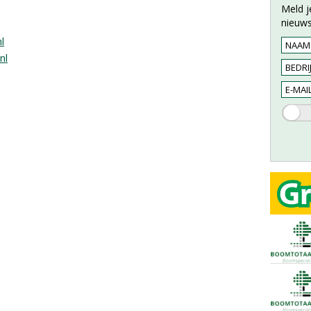
Meld j
nieuws
l
nl