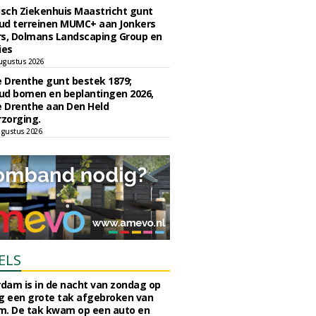
sch Ziekenhuis Maastricht gunt
ud terreinen MUMC+ aan Jonkers
rs, Dolmans Landscaping Group en
ies
ugustus 2026
e Drenthe gunt bestek 1879;
ud bomen en beplantingen 2026,
e Drenthe aan Den Held
zorging.
gustus 2026
ELS
rdam is in de nacht van zondag op
 een grote tak afgebroken van
m. De tak kwam op een auto en