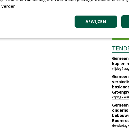
 verder
AFWIJZEN
TEND
Gemeent
kap en h
vrijdag 7 au
Gemeent
verbind
boslands
Groenpr
vrijdag 7 au
Gemeent
onderhou
bebouwi
Boomrooi
donderdag 