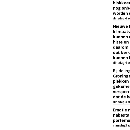
blokkeer
nog onb
worden d
dinsdag 4 a
Nieuwe 
klimaat
kunnen 
hitte en
daarom 
dat kerk
kunnen b
dinsdag 4 a
Bij de i
Groninge
plekken
gekomen
versperr
dat de b
dinsdag 4 a
Emotie 
nabesta
portem
maandag 3 a