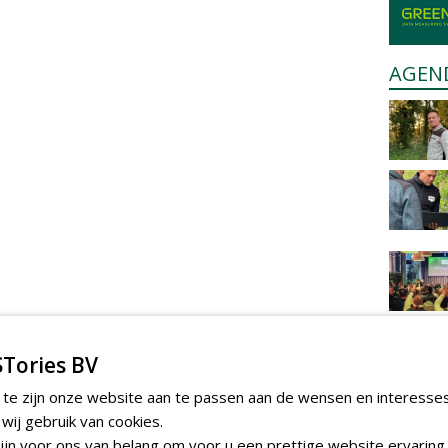
AGEN
Tories BV
 te zijn onze website aan te passen aan de wensen en interesse
ij gebruik van cookies.
jn voor ons van belang om voor u een prettige website ervaring 