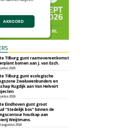
AKKOORD
ERS
e Tilburg gunt raamovereenkomst
erplant bomen aan J. van Esch.
gustus 2026
e Tilburg gunt ecologische
ingszone Zwaluwenbunders en
chap Rugdijk aan Van Helvoirt
ojecten
gustus 2026
e Eindhoven gunt groot
d ''Stedelijk bos'' binnen de
ngscontour houtkap aan
erij Weijtmans.
6 augustus 2026