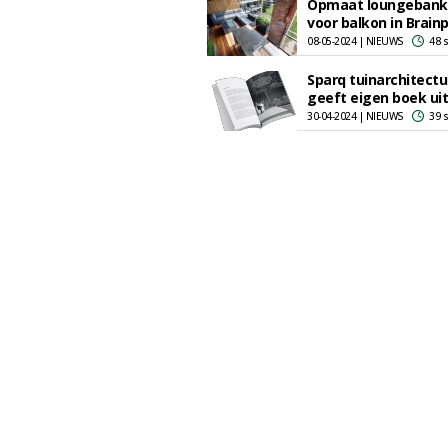
Opmaat loungebank 
voor balkon in Brain
08-05-2024 | NIEUWS
48 
Sparq tuinarchitectu
geeft eigen boek uit
30-04-2024 | NIEUWS
39 