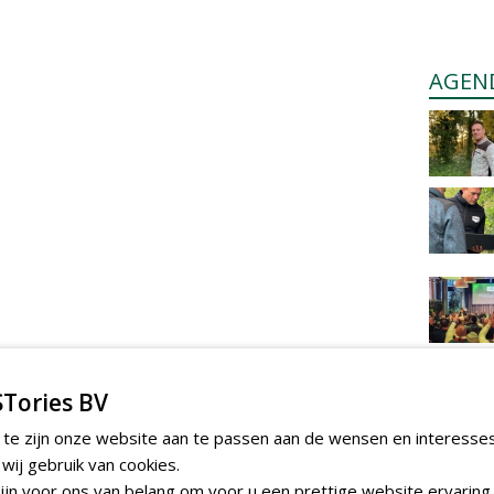
AGEN
Tories BV
 te zijn onze website aan te passen aan de wensen en interesse
ij gebruik van cookies.
jn voor ons van belang om voor u een prettige website ervaring 