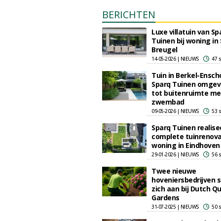
BERICHTEN
Luxe villatuin van Sp
Tuinen bij woning in
Breugel
14-05-2026 | NIEUWS
47 
Tuin in Berkel-Ensch
Sparq Tuinen omge
tot buitenruimte me
zwembad
09-05-2026 | NIEUWS
53 
Sparq Tuinen realise
complete tuinrenovat
woning in Eindhoven
29-01-2026 | NIEUWS
56 
Twee nieuwe
hoveniersbedrijven s
zich aan bij Dutch Qu
Gardens
31-07-2025 | NIEUWS
50 