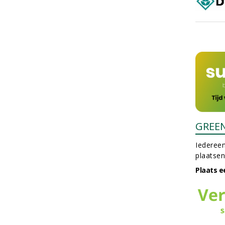
GREE
Iedereen
plaatsen
Plaats e