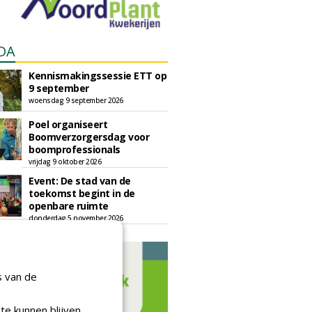
DA
Kennismakingssessie ETT op
9 september
woensdag 9 september 2026
Poel organiseert
Boomverzorgersdag voor
boomprofessionals
vrijdag 9 oktober 2026
Event: De stad van de
toekomst begint in de
openbare ruimte
donderdag 5 november 2026
s van de
te kunnen blijven