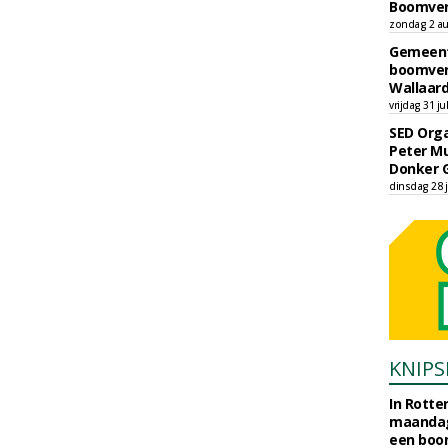
Boomver
zondag 2 au
Gemeent
boomver
Wallaard
vrijdag 31 ju
SED Orga
Peter Mu
Donker 
dinsdag 28 j
KNIPS
In Rotte
maandag
een boo