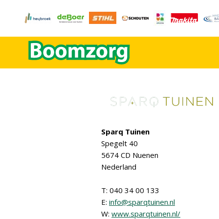
Sparq Tuinen
Spegelt 40
5674 CD Nuenen
Nederland
T: 040 34 00 133
E:
info@sparqtuinen.nl
W:
www.sparqtuinen.nl/