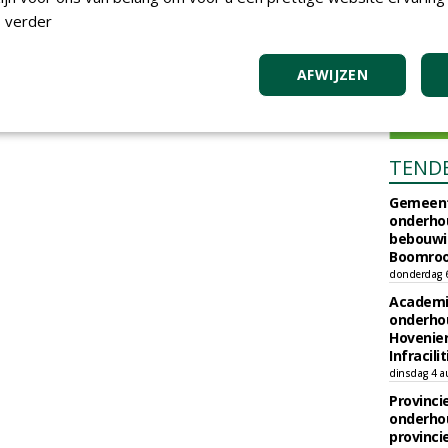
 verder
AFWIJZEN
TEND
Gemeent
onderhou
bebouwi
Boomrooi
donderdag 
Academi
onderho
Hovenie
Infracilit
dinsdag 4 a
Provinci
onderho
provinci