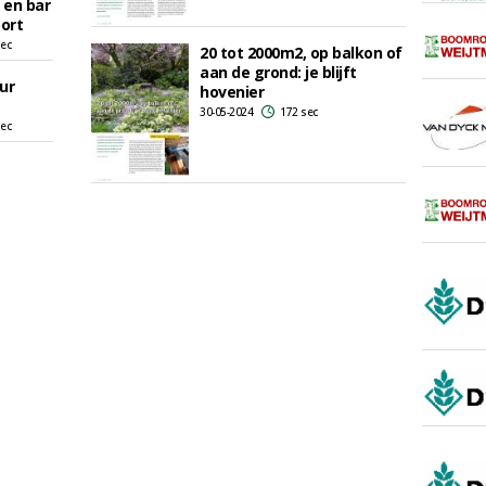
en bar
port
sec
20 tot 2000m2, op balkon of
aan de grond: je blijft
ur
hovenier
30-05-2024
172 sec
sec