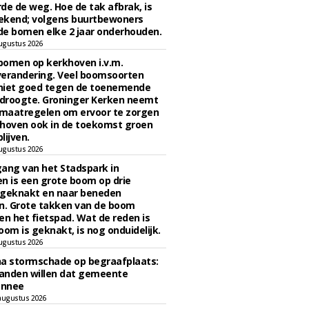
de de weg. Hoe de tak afbrak, is
ekend; volgens buurtbewoners
e bomen elke 2 jaar onderhouden.
ugustus 2026
bomen op kerkhoven i.v.m.
verandering. Veel boomsoorten
niet goed tegen de toenemende
 droogte. Groninger Kerken neemt
maatregelen om ervoor te zorgen
hoven ook in de toekomst groen
lijven.
ugustus 2026
ngang van het Stadspark in
n is een grote boom op drie
 geknakt en naar beneden
. Grote takken van de boom
en het fietspad. Wat de reden is
oom is geknakt, is nog onduidelijk.
ugustus 2026
na stormschade op begraafplaats:
anden willen dat gemeente
onnee
augustus 2026