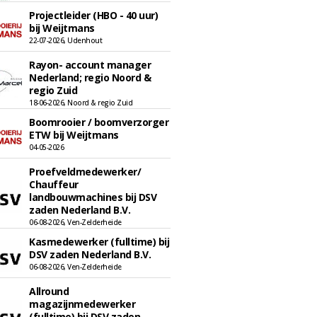
Projectleider (HBO - 40 uur)
bij Weijtmans
22-07-2026, Udenhout
Rayon- account manager
Nederland; regio Noord &
regio Zuid
18-06-2026, Noord & regio Zuid
Boomrooier / boomverzorger
ETW bij Weijtmans
04-05-2026
Proefveldmedewerker/
Chauffeur
landbouwmachines bij DSV
zaden Nederland B.V.
06-08-2026, Ven-Zelderheide
Kasmedewerker (fulltime) bij
DSV zaden Nederland B.V.
06-08-2026, Ven-Zelderheide
Allround
magazijnmedewerker
(fulltime) bij DSV zaden