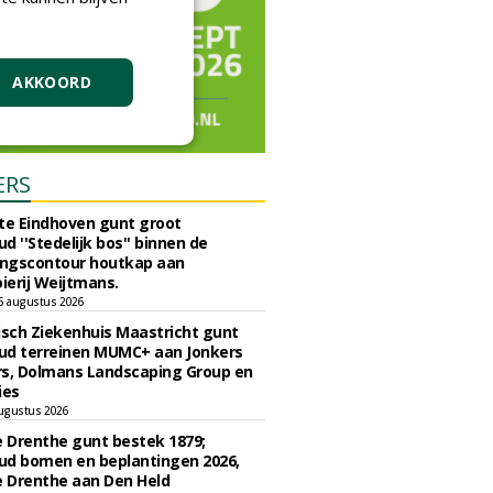
AKKOORD
ERS
e Eindhoven gunt groot
d ''Stedelijk bos'' binnen de
ngscontour houtkap aan
erij Weijtmans.
6 augustus 2026
sch Ziekenhuis Maastricht gunt
ud terreinen MUMC+ aan Jonkers
rs, Dolmans Landscaping Group en
ies
ugustus 2026
e Drenthe gunt bestek 1879;
ud bomen en beplantingen 2026,
e Drenthe aan Den Held