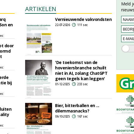
Meld j
ARTIKELEN
nieuws
arq
Vernieuwende vakvondsten
 Son en
22-07-2026
111 sec
sec
ot door
vormd
t
'De toekomst van de
hoveniersbranche schuilt
sec
niet in AI, zolang ChatGPT
erde
geen tegels kan leggen'
ie bij
01-12-2025
233 sec
sec
Bier, bitterballen en ...
luiten
dilemmasnacks?
ality
06-10-2025
167 sec
sec