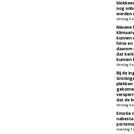
blokkeer
nog onb
worden d
dinsdag 4 a
Nieuwe 
klimaat
kunnen 
hitte en
daarom 
dat kerk
kunnen b
dinsdag 4 a
Bij de i
Groninge
plekken
gekomen
versperr
dat de b
dinsdag 4 a
Emotie 
nabesta
portem
maandag 3 