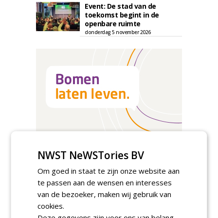
Event: De stad van de
toekomst begint in de
openbare ruimte
donderdag 5 november 2026
NWST NeWSTories BV
Om goed in staat te zijn onze website aan
TENDERS
te passen aan de wensen en interesses
van de bezoeker, maken wij gebruik van
Gemeente Tilburg gunt raamovereenkomst
kap en herplant bomen aan J. van Esch.
cookies.
vrijdag 7 augustus 2026
Deze gegevens zijn voor ons van belang