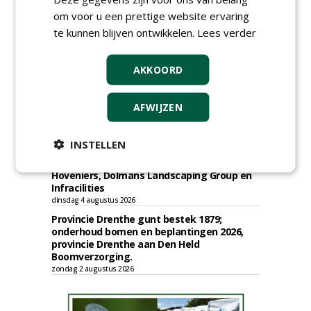
Gemeente Tilburg gunt ecologische
om voor u een prettige website ervaring
verbindingszone Zwaluwenbunders en
te kunnen blijven ontwikkelen.
Lees verder
boslandschap Rugdijk aan Van Helvoirt
Groenprojecten
vrijdag 7 augustus 2026
AKKOORD
Gemeente Eindhoven gunt groot
onderhoud ''Stedelijk bos'' binnen de
bebouwingscontour houtkap aan
AFWIJZEN
Boomrooierij Weijtmans.
donderdag 6 augustus 2026
INSTELLEN
Academisch Ziekenhuis Maastricht gunt
onderhoud terreinen MUMC+ aan Jonkers
Hoveniers, Dolmans Landscaping Group en
Infracilities
dinsdag 4 augustus 2026
Provincie Drenthe gunt bestek 1879;
onderhoud bomen en beplantingen 2026,
provincie Drenthe aan Den Held
Boomverzorging.
zondag 2 augustus 2026