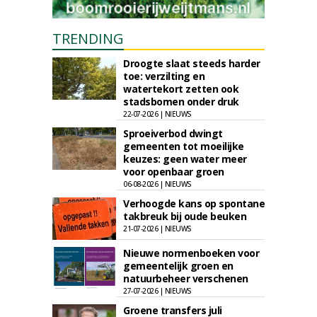
TRENDING
Droogte slaat steeds harder
toe: verzilting en
watertekort zetten ook
stadsbomen onder druk
22-07-2026 | NIEUWS
Sproeiverbod dwingt
gemeenten tot moeilijke
keuzes: geen water meer
voor openbaar groen
06-08-2026 | NIEUWS
Verhoogde kans op spontane
takbreuk bij oude beuken
21-07-2026 | NIEUWS
Nieuwe normenboeken voor
gemeentelijk groen en
natuurbeheer verschenen
27-07-2026 | NIEUWS
Groene transfers juli