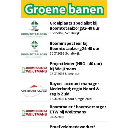
Groeiplaats specialist bij
Boomtotaalzorg32-40 uur
30-07-2026, Schalkwijk
Boominspecteur bij
Boomtotaalzorg24-40 uur
30-07-2026, Schalkwijk
Projectleider (HBO - 40 uur)
bij Weijtmans
22-07-2026, Udenhout
Rayon- account manager
Nederland; regio Noord &
regio Zuid
18-06-2026, Noord & regio Zuid
Boomrooier / boomverzorger
ETW bij Weijtmans
04-05-2026
Proefveldmedewerker/