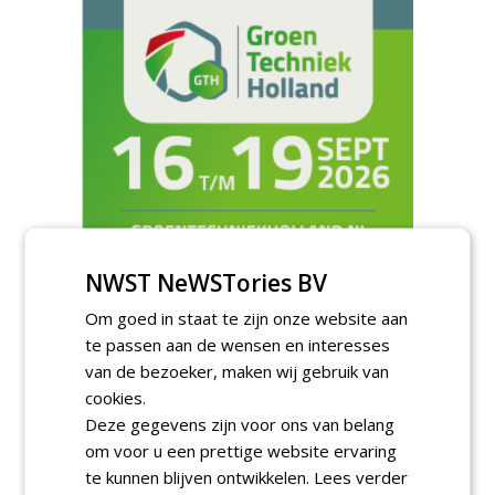
NWST NeWSTories BV
TENDERS
Om goed in staat te zijn onze website aan
Academisch Ziekenhuis Maastricht gunt
te passen aan de wensen en interesses
onderhoud terreinen MUMC+ aan Jonkers
van de bezoeker, maken wij gebruik van
Hoveniers, Dolmans Landscaping Group en
Infracilities
cookies.
dinsdag 4 augustus 2026
Deze gegevens zijn voor ons van belang
Provincie Drenthe gunt bestek 1879;
om voor u een prettige website ervaring
onderhoud bomen en beplantingen 2026,
te kunnen blijven ontwikkelen.
Lees verder
provincie Drenthe aan Den Held