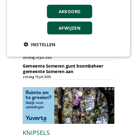
Boomverzorging.
zondag 2 augustus 2026
AKKOORD
Gemeente Woerden gunt uitvoering
boomvervangingsopgave 2026 - 2027 aan
Wallaard Groen.
AFWIJZEN
vrijdag 31 juli 2026
SED Organisatie gunt inboet bomen aan
INSTELLEN
Peter Mul Boomverzorging, Krinkels en
Donker Groep.
dinsdag 28 juli 2026
Gemeente Someren gunt boombeheer
gemeente Someren aan
zondag 19 juli 2026
KNIPSELS