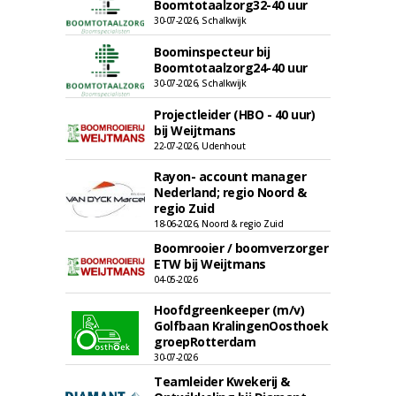
Boomtotaalzorg32-40 uur
30-07-2026, Schalkwijk
Boominspecteur bij
Boomtotaalzorg24-40 uur
30-07-2026, Schalkwijk
Projectleider (HBO - 40 uur)
bij Weijtmans
22-07-2026, Udenhout
Rayon- account manager
Nederland; regio Noord &
regio Zuid
18-06-2026, Noord & regio Zuid
Boomrooier / boomverzorger
ETW bij Weijtmans
04-05-2026
Hoofdgreenkeeper (m/v)
Golfbaan KralingenOosthoek
groepRotterdam
30-07-2026
Teamleider Kwekerij &