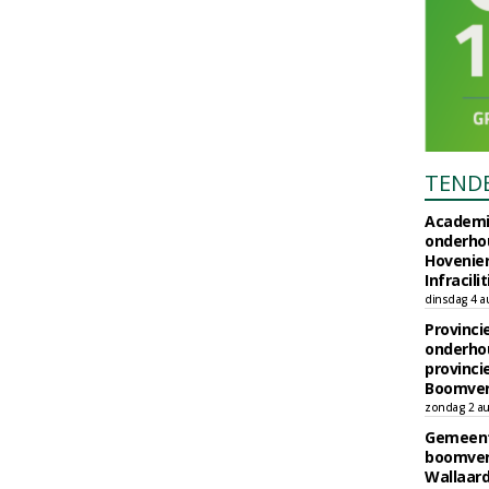
TEND
Academi
onderho
Hovenie
Infracilit
dinsdag 4 a
Provinci
onderho
provinci
Boomver
zondag 2 au
Gemeent
boomver
Wallaard