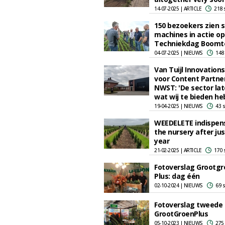
14-07-2025 | ARTICLE
218 
150 bezoekers zien 
machines in actie op
Techniekdag Boomt
04-07-2025 | NIEUWS
148
Van Tuijl Innovations
voor Content Partne
NWST: 'De sector lat
wat wij te bieden he
19-04-2025 | NIEUWS
43 
WEEDELETE indispens
the nursery after ju
year
21-02-2025 | ARTICLE
170 
Fotoverslag Grootgr
Plus: dag één
02-10-2024 | NIEUWS
69 
Fotoverslag tweede
GrootGroenPlus
05-10-2023 | NIEUWS
275