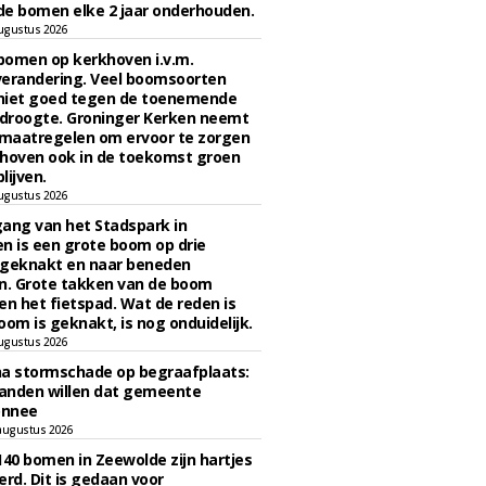
e bomen elke 2 jaar onderhouden.
ugustus 2026
bomen op kerkhoven i.v.m.
verandering. Veel boomsoorten
niet goed tegen de toenemende
 droogte. Groninger Kerken neemt
maatregelen om ervoor te zorgen
hoven ook in de toekomst groen
lijven.
ugustus 2026
ngang van het Stadspark in
n is een grote boom op drie
 geknakt en naar beneden
. Grote takken van de boom
en het fietspad. Wat de reden is
oom is geknakt, is nog onduidelijk.
ugustus 2026
na stormschade op begraafplaats:
anden willen dat gemeente
onnee
augustus 2026
140 bomen in Zeewolde zijn hartjes
erd. Dit is gedaan voor