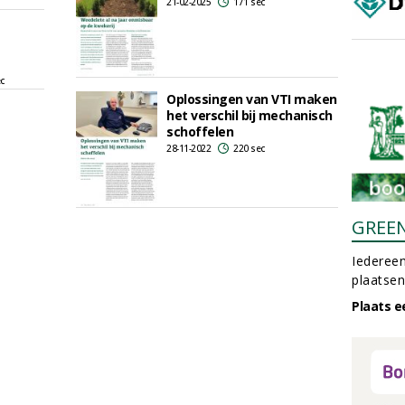
21-02-2025
171 sec
ec
Oplossingen van VTI maken
het verschil bij mechanisch
schoffelen
28-11-2022
220 sec
GREE
Iedereen
plaatsen
Plaats e