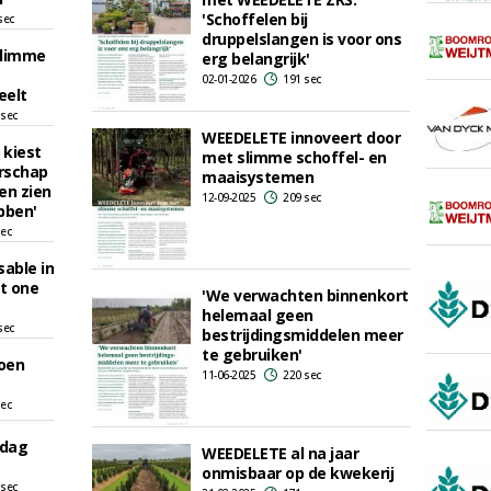
'Schoffelen bij
sec
druppelslangen is voor ons
slimme
erg belangrijk'
02-01-2026
191 sec
eelt
 sec
WEEDELETE innoveert door
 kiest
met slimme schoffel- en
rschap
maaisystemen
en zien
12-09-2025
209 sec
bben'
sec
able in
st one
'We verwachten binnenkort
helemaal geen
sec
bestrijdingsmiddelen meer
te gebruiken'
oen
11-06-2025
220 sec
sec
 dag
WEEDELETE al na jaar
onmisbaar op de kwekerij
 sec