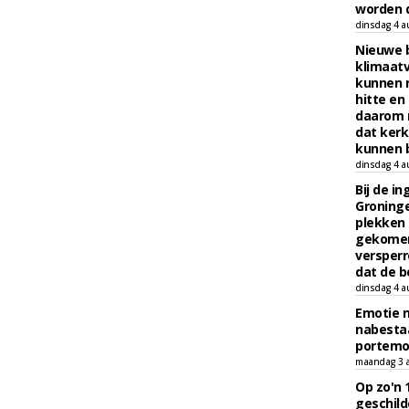
worden d
dinsdag 4 a
Nieuwe 
klimaat
kunnen 
hitte en
daarom 
dat kerk
kunnen b
dinsdag 4 a
Bij de i
Groninge
plekken
gekomen
versperr
dat de b
dinsdag 4 a
Emotie 
nabesta
portem
maandag 3 
Op zo'n 
geschild