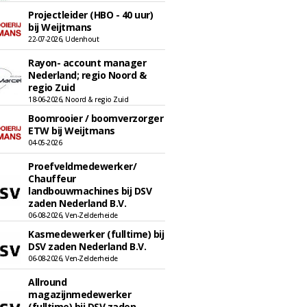
Projectleider (HBO - 40 uur)
bij Weijtmans
22-07-2026, Udenhout
Rayon- account manager
Nederland; regio Noord &
regio Zuid
18-06-2026, Noord & regio Zuid
Boomrooier / boomverzorger
ETW bij Weijtmans
04-05-2026
Proefveldmedewerker/
Chauffeur
landbouwmachines bij DSV
zaden Nederland B.V.
06-08-2026, Ven-Zelderheide
Kasmedewerker (fulltime) bij
DSV zaden Nederland B.V.
06-08-2026, Ven-Zelderheide
Allround
magazijnmedewerker
(fulltime) bij DSV zaden