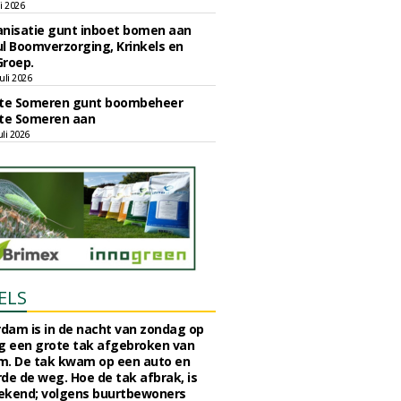
li 2026
nisatie gunt inboet bomen aan
l Boomverzorging, Krinkels en
Groep.
uli 2026
e Someren gunt boombeheer
e Someren aan
li 2026
ELS
rdam is in de nacht van zondag op
 een grote tak afgebroken van
m. De tak kwam op een auto en
de de weg. Hoe de tak afbrak, is
ekend; volgens buurtbewoners