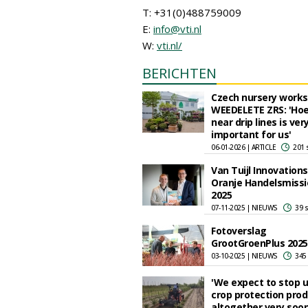
T: +31(0)488759009
E:
info@vti.nl
W:
vti.nl/
BERICHTEN
Czech nursery works
WEEDELETE ZRS: 'Ho
near drip lines is ver
important for us'
06-01-2026 | ARTICLE
201 
Van Tuijl Innovations
Oranje Handelsmiss
2025
07-11-2025 | NIEUWS
39 
Fotoverslag
GrootGroenPlus 2025
03-10-2025 | NIEUWS
345
'We expect to stop 
crop protection pro
altogether very soon