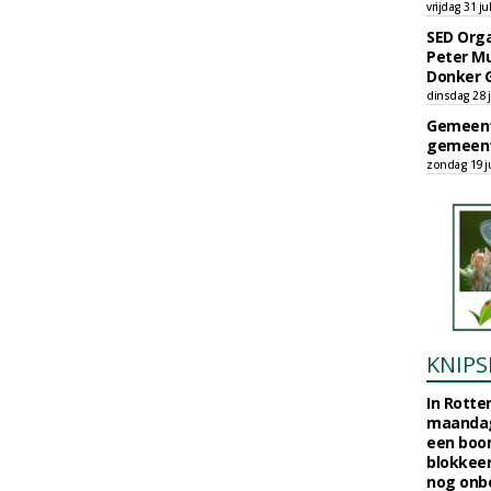
vrijdag 31 ju
SED Orga
Peter Mu
Donker 
dinsdag 28 j
Gemeent
gemeent
zondag 19 ju
KNIPS
In Rotte
maandag
een boo
blokkeer
nog onb