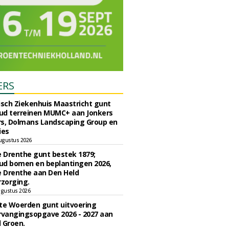
ERS
sch Ziekenhuis Maastricht gunt
ud terreinen MUMC+ aan Jonkers
rs, Dolmans Landscaping Group en
ies
ugustus 2026
e Drenthe gunt bestek 1879;
ud bomen en beplantingen 2026,
e Drenthe aan Den Held
zorging.
gustus 2026
e Woerden gunt uitvoering
vangingsopgave 2026 - 2027 aan
 Groen.