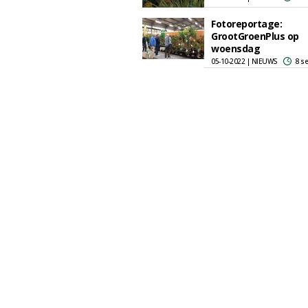
Fotoreportage:
GrootGroenPlus op
woensdag
05-10-2022 | NIEUWS
8 s