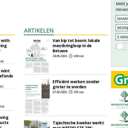
Meld j
nieuws
ARTIKELEN
 with
Van kip tot boom: lokale
eing
mestkringloop in de
y
Betuwe
28-05-2026
204 sec
sec
 wint
iefonds
Efficiënt werken zonder
groter te worden
sec
27-02-2026
201 sec
 sec
using
ducts
Tsjechische kweker werkt
'
met WEEDELETE ZRS: