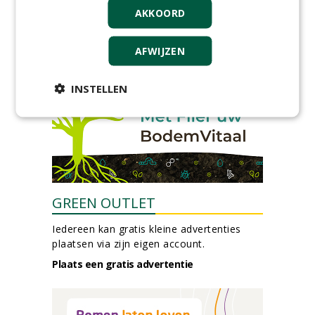
Allround
AKKOORD
magazijnmedewerker
(fulltime) bij DSV zaden
Nederland B.V.
AFWIJZEN
06-08-2026, Ven Zelderheide
meer Groene Banen
INSTELLEN
GREEN OUTLET
Iedereen kan gratis kleine advertenties
plaatsen via zijn eigen account.
Plaats een gratis advertentie