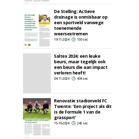
De Stelling: Actieve
drainage is onmisbaar op
een sportveld vanwege
toenemende
weersextremen
19-11-2024
150 sec
Saltex 2024: een leuke
beurs, maar tegelijk ook
een beurs die aan impact
verloren heeft!
04-11-2024
404 sec
Renovatie stadionveld FC
Twente: 'Een project als dit
is de Formule 1 van de
grassport'
15-10-2024
245 sec