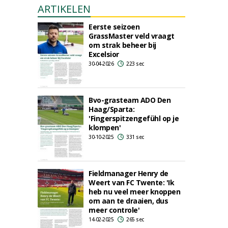
ARTIKELEN
Eerste seizoen
GrassMaster veld vraagt
om strak beheer bij
Excelsior
30-04-2026
223 sec
Bvo-grasteam ADO Den
Haag/Sparta:
'Fingerspitzengefühl op je
klompen'
30-10-2025
331 sec
Fieldmanager Henry de
Weert van FC Twente: 'Ik
heb nu veel meer knoppen
om aan te draaien, dus
meer controle'
14-02-2025
265 sec