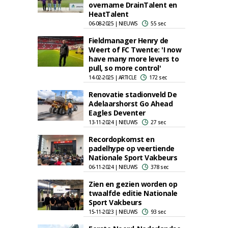
overname DrainTalent en
HeatTalent
06-08-2025 | NIEUWS
55 sec
Fieldmanager Henry de
Weert of FC Twente: 'I now
have many more levers to
pull, so more control'
14-02-2025 | ARTICLE
172 sec
Renovatie stadionveld De
Adelaarshorst Go Ahead
Eagles Deventer
13-11-2024 | NIEUWS
27 sec
Recordopkomst en
padelhype op veertiende
Nationale Sport Vakbeurs
06-11-2024 | NIEUWS
378 sec
Zien en gezien worden op
twaalfde editie Nationale
Sport Vakbeurs
15-11-2023 | NIEUWS
93 sec