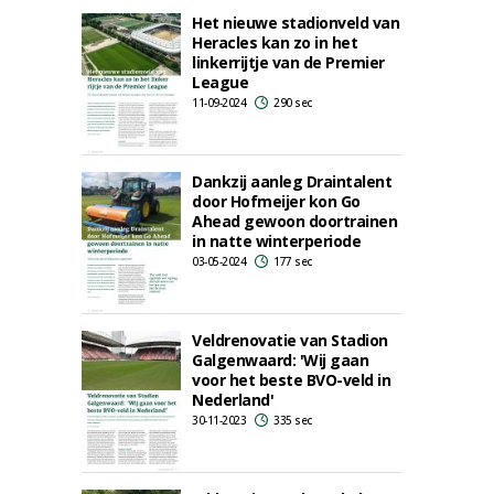
Het nieuwe stadionveld van
Heracles kan zo in het
linkerrijtje van de Premier
League
11-09-2024
290 sec
Dankzij aanleg Draintalent
door Hofmeijer kon Go
Ahead gewoon doortrainen
in natte winterperiode
03-05-2024
177 sec
Veldrenovatie van Stadion
Galgenwaard: 'Wij gaan
voor het beste BVO-veld in
Nederland'
30-11-2023
335 sec