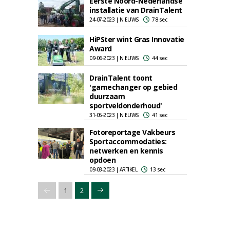
Eerste Noord-Nederlandse
installatie van DrainTalent
24-07-2023 | NIEUWS
78 sec
HiPSter wint Gras Innovatie
Award
09-06-2023 | NIEUWS
44 sec
DrainTalent toont
'gamechanger op gebied
duurzaam
sportveldonderhoud'
31-05-2023 | NIEUWS
41 sec
Fotoreportage Vakbeurs
Sportaccommodaties:
netwerken en kennis
opdoen
09-03-2023 | ARTIKEL
13 sec
1
2