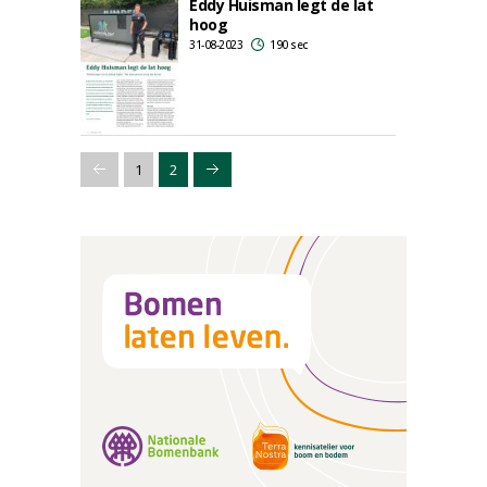
Eddy Huisman legt de lat
hoog
31-08-2023
190 sec
1
2