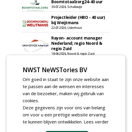
Boomtotaalzorg24-40 uur
30-07-2026, Schalkwijk
Projectleider (HBO - 40 uur)
bij Weijtmans
22-07-2026, Udenhout
Rayon- account manager
Nederland; regio Noord &
regio Zuid
18-06-2026, Noord & regio Zuid
Boomrooier / boomverzorger
ETW bij Weijtmans
NWST NeWSTories BV
04-05-2026
Om goed in staat te zijn onze website aan
Proefveldmedewerker/
te passen aan de wensen en interesses
Chauffeur
van de bezoeker, maken wij gebruik van
landbouwmachines bij DSV
zaden Nederland B.V.
cookies.
06-08-2026, Ven-Zelderheide
Deze gegevens zijn voor ons van belang
Kasmedewerker (fulltime) bij
om voor u een prettige website ervaring
DSV zaden Nederland B.V.
te kunnen blijven ontwikkelen.
Lees verder
06-08-2026, Ven-Zelderheide