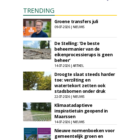
TRENDING
Groene transfers juli
09-07-2026 | NIEUWS
De Stelling: 'De beste
beheermanier van de
eikenprocessierups is geen
beheer'
14-07-2026 | ARTIKEL
Droogte slaat steeds harder
toe: verzilting en
watertekort zetten ook
stadsbomen onder druk
22-07-2026 | NIEUWS
Klimaatadaptieve
inspiratietuin geopend in
Maarssen
14-07-2026 | NIEUWS
Nieuwe normenboeken voor
gemeentelijk groen en