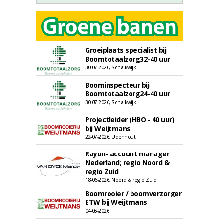
Groeiplaats specialist bij
Boomtotaalzorg32-40 uur
30-07-2026, Schalkwijk
Boominspecteur bij
Boomtotaalzorg24-40 uur
30-07-2026, Schalkwijk
Projectleider (HBO - 40 uur)
bij Weijtmans
22-07-2026, Udenhout
Rayon- account manager
Nederland; regio Noord &
regio Zuid
18-06-2026, Noord & regio Zuid
Boomrooier / boomverzorger
ETW bij Weijtmans
04-05-2026