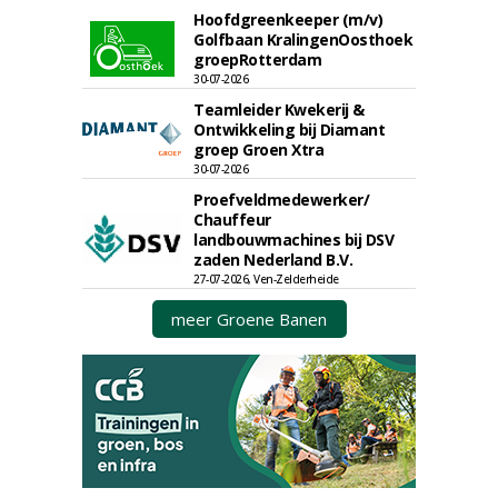
Hoofdgreenkeeper (m/v)
Golfbaan KralingenOosthoek
groepRotterdam
30-07-2026
Teamleider Kwekerij &
Ontwikkeling bij Diamant
groep Groen Xtra
30-07-2026
Proefveldmedewerker/
Chauffeur
landbouwmachines bij DSV
zaden Nederland B.V.
27-07-2026, Ven-Zelderheide
meer Groene Banen