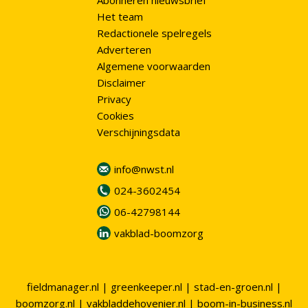
Abonneren nieuwsbrief
Het team
Redactionele spelregels
Adverteren
Algemene voorwaarden
Disclaimer
Privacy
Cookies
Verschijningsdata
info@nwst.nl
024-3602454
06-42798144
vakblad-boomzorg
fieldmanager.nl
|
greenkeeper.nl
|
stad-en-groen.nl
|
boomzorg.nl
|
vakbladdehovenier.nl
|
boom-in-business.nl