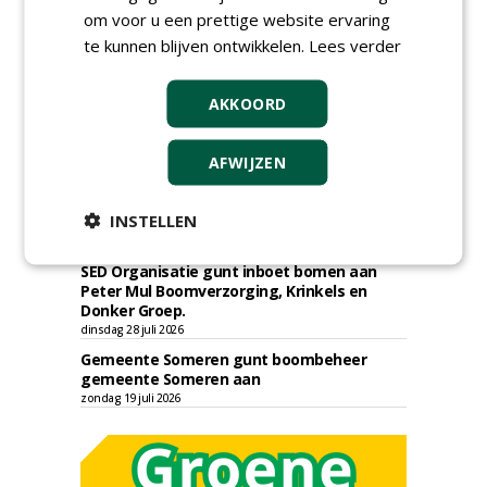
Hoveniers, Dolmans Landscaping Group en
om voor u een prettige website ervaring
Infracilities
te kunnen blijven ontwikkelen.
Lees verder
dinsdag 4 augustus 2026
Provincie Drenthe gunt bestek 1879;
onderhoud bomen en beplantingen 2026,
AKKOORD
provincie Drenthe aan Den Held
Boomverzorging.
zondag 2 augustus 2026
AFWIJZEN
Gemeente Woerden gunt uitvoering
boomvervangingsopgave 2026 - 2027 aan
INSTELLEN
Wallaard Groen.
vrijdag 31 juli 2026
SED Organisatie gunt inboet bomen aan
Peter Mul Boomverzorging, Krinkels en
Donker Groep.
dinsdag 28 juli 2026
Gemeente Someren gunt boombeheer
gemeente Someren aan
zondag 19 juli 2026