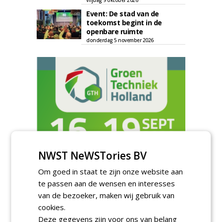
vrijdag 9 oktober 2026
Event: De stad van de
toekomst begint in de
openbare ruimte
donderdag 5 november 2026
NWST NeWSTories BV
Om goed in staat te zijn onze website aan
te passen aan de wensen en interesses
TENDERS
van de bezoeker, maken wij gebruik van
cookies.
Academisch Ziekenhuis Maastricht gunt
onderhoud terreinen MUMC+ aan Jonkers
Deze gegevens zijn voor ons van belang