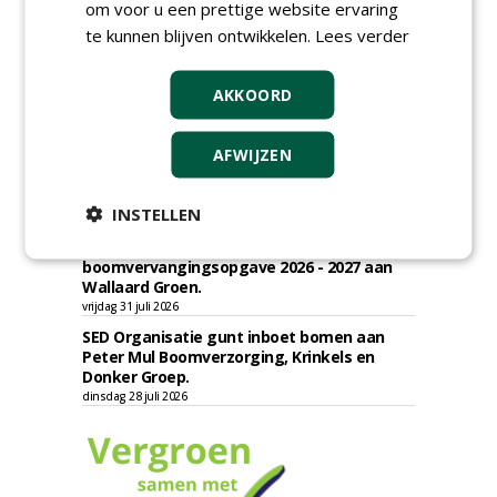
om voor u een prettige website ervaring
Academisch Ziekenhuis Maastricht gunt
te kunnen blijven ontwikkelen.
Lees verder
onderhoud terreinen MUMC+ aan Jonkers
Hoveniers, Dolmans Landscaping Group en
Infracilities
AKKOORD
dinsdag 4 augustus 2026
Provincie Drenthe gunt bestek 1879;
AFWIJZEN
onderhoud bomen en beplantingen 2026,
provincie Drenthe aan Den Held
Boomverzorging.
INSTELLEN
zondag 2 augustus 2026
Gemeente Woerden gunt uitvoering
boomvervangingsopgave 2026 - 2027 aan
Wallaard Groen.
vrijdag 31 juli 2026
SED Organisatie gunt inboet bomen aan
Peter Mul Boomverzorging, Krinkels en
Donker Groep.
dinsdag 28 juli 2026