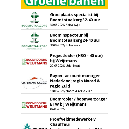
Groeiplaats specialist bij
Boomtotaalzorg32-40 uur
30-07-2026, Schalkwijk
Boominspecteur bij
Boomtotaalzorg24-40 uur
30-07-2026, Schalkwijk
Projectleider (HBO - 40 uur)
bij Weijtmans
22-07-2026, Udenhout
Rayon- account manager
Nederland; regio Noord &
regio Zuid
18-06-2026, Noord & regio Zuid
Boomrooier / boomverzorger
ETW bij Weijtmans
04-05-2026
Proefveldmedewerker/
Chauffeur