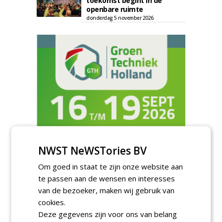
toekomst begint in de
openbare ruimte
donderdag 5 november 2026
NWST NeWSTories BV
TENDERS
Om goed in staat te zijn onze website aan
te passen aan de wensen en interesses
Gemeente Eindhoven gunt groot
van de bezoeker, maken wij gebruik van
onderhoud ''Stedelijk bos'' binnen de
cookies.
bebouwingscontour houtkap aan
Boomrooierij Weijtmans.
Deze gegevens zijn voor ons van belang
donderdag 6 augustus 2026