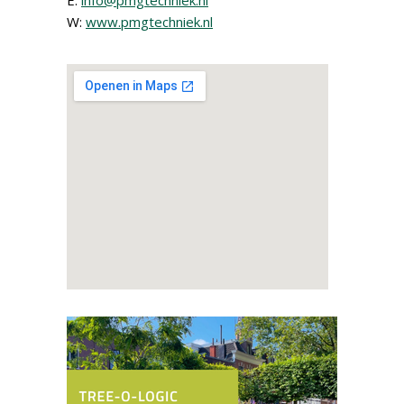
E:
info@pmgtechniek.nl
W:
www.pmgtechniek.nl