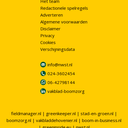
Het team
Redactionele spelregels
Adverteren
Algemene voorwaarden
Disclaimer
Privacy
Cookies
Verschijningsdata
info@nwst.nl
024-3602454
06-42798144
vakblad-boomzorg
fieldmanager.nl
|
greenkeeper.nl
|
stad-en-groen.nl
|
boomzorg.nl
|
vakbladdehovenier.nl
|
boom-in-business.nl
|
greeninside.eu
|
nwst.nl