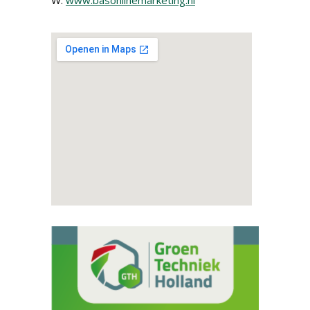
W:
www.basonlinemarketing.nl