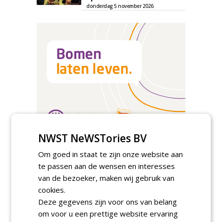
donderdag 5 november 2026
NWST NeWSTories BV
Om goed in staat te zijn onze website aan
TENDERS
te passen aan de wensen en interesses
Academisch Ziekenhuis Maastricht gunt
van de bezoeker, maken wij gebruik van
onderhoud terreinen MUMC+ aan Jonkers
cookies.
Hoveniers, Dolmans Landscaping Group en
Infracilities
Deze gegevens zijn voor ons van belang
dinsdag 4 augustus 2026
om voor u een prettige website ervaring