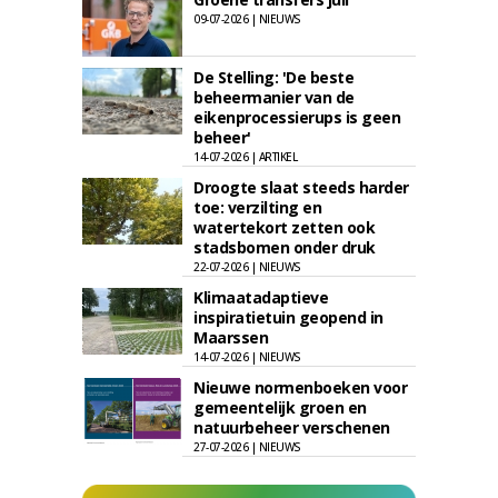
09-07-2026 | NIEUWS
De Stelling: 'De beste
beheermanier van de
eikenprocessierups is geen
beheer'
14-07-2026 | ARTIKEL
Droogte slaat steeds harder
toe: verzilting en
watertekort zetten ook
stadsbomen onder druk
22-07-2026 | NIEUWS
Klimaatadaptieve
inspiratietuin geopend in
Maarssen
14-07-2026 | NIEUWS
Nieuwe normenboeken voor
gemeentelijk groen en
natuurbeheer verschenen
27-07-2026 | NIEUWS