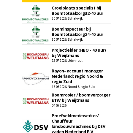
Groeiplaats specialist bij
Boomtotaalzorg32-40 uur
30-07-2026, Schalkwijk
Boominspecteur bij
Boomtotaalzorg24-40 uur
30-07-2026, Schalkwijk
Projectleider (HBO - 40 uur)
bij Weijtmans
22-07-2026, Udenhout
Rayon- account manager
Nederland; regio Noord &
regio Zuid
18-06-2026, Noord & regio Zuid
Boomrooier / boomverzorger
ETW bij Weijtmans
04-05-2026
Proefveldmedewerker/
Chauffeur
landbouwmachines bij DSV
zaden Nederland B.V.