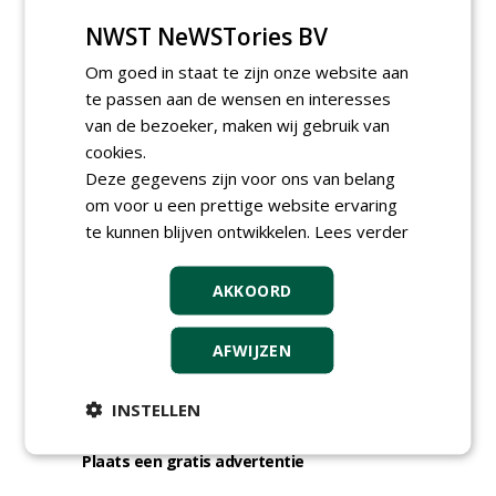
06-08-2026, Ven-Zelderheide
NWST NeWSTories BV
Allround
magazijnmedewerker
Om goed in staat te zijn onze website aan
(fulltime) bij DSV zaden
te passen aan de wensen en interesses
Nederland B.V.
van de bezoeker, maken wij gebruik van
06-08-2026, Ven Zelderheide
cookies.
meer Groene Banen
Deze gegevens zijn voor ons van belang
om voor u een prettige website ervaring
te kunnen blijven ontwikkelen.
Lees verder
AKKOORD
AFWIJZEN
GREEN OUTLET
Iedereen kan gratis kleine advertenties
INSTELLEN
plaatsen via zijn eigen account.
Plaats een gratis advertentie