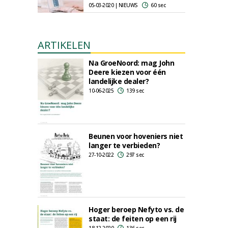
05-03-2020 | NIEUWS
60 sec
ARTIKELEN
Na GroeNoord: mag John
Deere kiezen voor één
landelijke dealer?
10-06-2025
139 sec
Beunen voor hoveniers niet
langer te verbieden?
27-10-2022
297 sec
Hoger beroep Nefyto vs. de
staat: de feiten op een rij