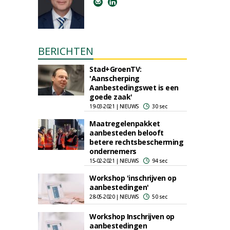
BERICHTEN
Stad+GroenTV:
'Aanscherping
Aanbestedingswet is een
goede zaak'
19-03-2021 | NIEUWS
30 sec
Maatregelenpakket
aanbesteden belooft
betere rechtsbescherming
ondernemers
15-02-2021 | NIEUWS
94 sec
Workshop 'inschrijven op
aanbestedingen'
28-05-2020 | NIEUWS
50 sec
Workshop Inschrijven op
aanbestedingen