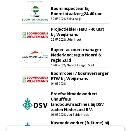
Boominspecteur bij
Boomtotaalzorg24-40 uur
30-07-2026, Schalkwijk
Projectleider (HBO - 40 uur)
bij Weijtmans
22-07-2026, Udenhout
Rayon- account manager
Nederland; regio Noord &
regio Zuid
18-06-2026, Noord & regio Zuid
Boomrooier / boomverzorger
ETW bij Weijtmans
04-05-2026
Proefveldmedewerker/
Chauffeur
landbouwmachines bij DSV
zaden Nederland B.V.
06-08-2026, Ven-Zelderheide
Kasmedewerker (fulltime) bij
DSV zaden Nederland B.V.