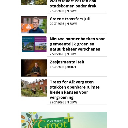
watertekort zetten ook
stadsbomen onder druk
22-07-2026 | NIEUWS
Groene transfers juli
09-07-2026 | NIEUWS
Nieuwe normenboeken voor
gemeentelijk groen en
natuurbeheer verschenen
27-07-2026 | NIEUWS
Zesjesmentaliteit
16-07-2026 | ARTIKEL
Trees for All: vergeten
stukken openbare ruimte
bieden kansen voor
vergroening
29-07-2026 | NIEUWS