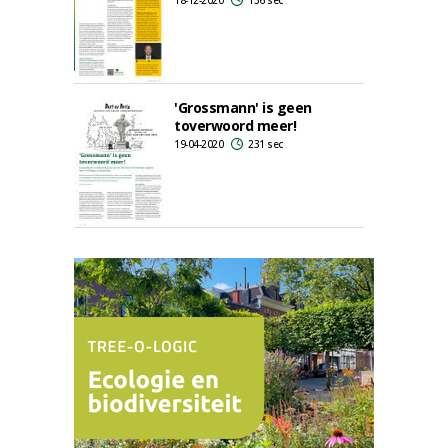
18-12-2020
136 sec
'Grossmann' is geen
toverwoord meer!
19-04-2020
231 sec