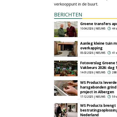
verkooppunt in de buurt.
BERICHTEN
Groene transfers apr
10-04-2026 | NIEUWS
44 
Aanleg kleine tuin m
overkapping
05-02-2026 | NIEUWS
41 
Fotoverslag Groene 
Vakbeurs 2026: dag 
14-01-2026 | NIEUWS
288
WS Products leverde
harsgebonden grind
project in Albergen
17-12-2025 | NIEUWS
59 
WS Products brengt
bestratingsoplossin
Nederland