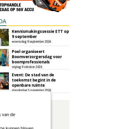
DA
Kennismakingssessie ETT op
9 september
woensdag 9 september 2026
Poel organiseert
Boomverzorgersdag voor
boomprofessionals
vrijdag 9 oktober 2026
Event: De stad van de
toekomst begint in de
openbare ruimte
donderdag 5 november 2026
s van de
te kunnen blijven