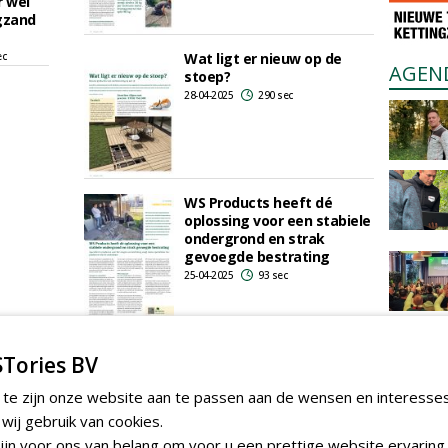
r wél
gzand
ec
Wat ligt er nieuw op de
AGEN
stoep?
28-04-2025
290 sec
WS Products heeft dé
oplossing voor een stabiele
ondergrond en strak
gevoegde bestrating
25-04-2025
93 sec
Tories BV
 te zijn onze website aan te passen aan de wensen en interesse
ij gebruik van cookies.
jn voor ons van belang om voor u een prettige website ervaring 