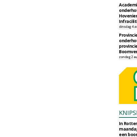
Academi
onderho
Hovenie
Infracilit
dinsdag 4 a
Provinci
onderho
provinci
Boomver
zondag 2 au
KNIPS
In Rotte
maandag
een boo