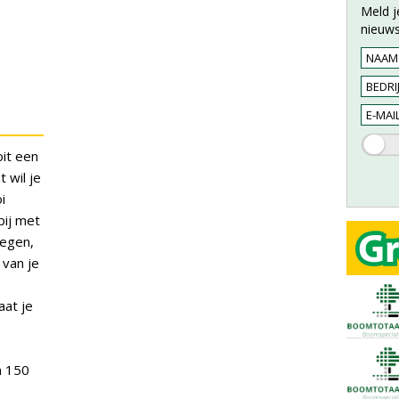
Meld j
nieuws
oit een
 wil je
i
bij met
oegen,
 van je
aat je
m 150