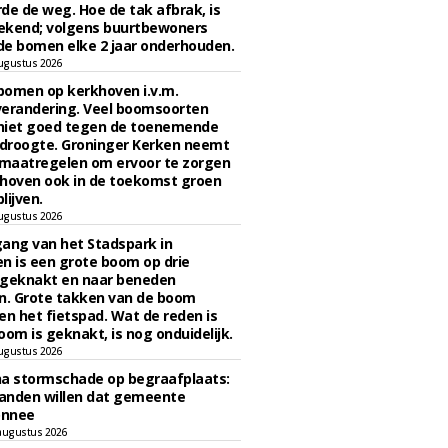
de de weg. Hoe de tak afbrak, is
ekend; volgens buurtbewoners
e bomen elke 2 jaar onderhouden.
ugustus 2026
bomen op kerkhoven i.v.m.
verandering. Veel boomsoorten
niet goed tegen de toenemende
 droogte. Groninger Kerken neemt
maatregelen om ervoor te zorgen
hoven ook in de toekomst groen
lijven.
ugustus 2026
ngang van het Stadspark in
n is een grote boom op drie
 geknakt en naar beneden
. Grote takken van de boom
en het fietspad. Wat de reden is
oom is geknakt, is nog onduidelijk.
ugustus 2026
na stormschade op begraafplaats:
anden willen dat gemeente
onnee
augustus 2026