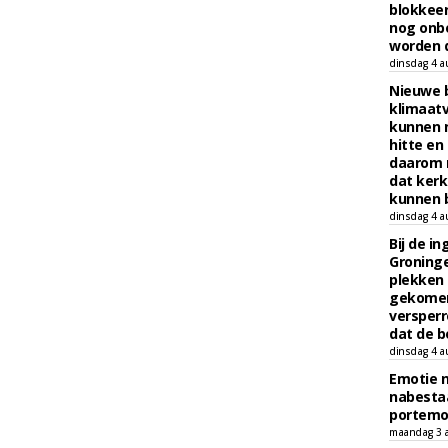
blokkeer
nog onb
worden d
dinsdag 4 a
Nieuwe 
klimaat
kunnen 
hitte en
daarom 
dat kerk
kunnen b
dinsdag 4 a
Bij de i
Groninge
plekken
gekomen
versperr
dat de b
dinsdag 4 a
Emotie 
nabesta
portem
maandag 3 