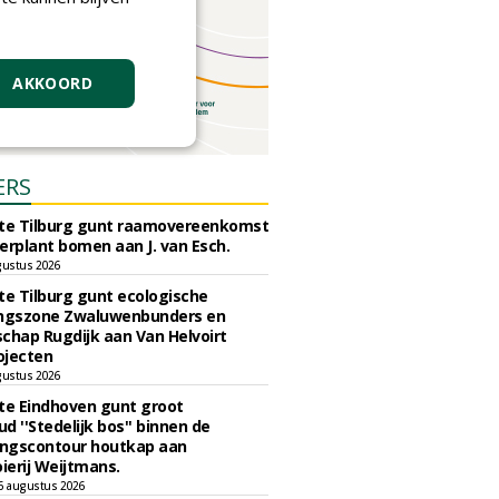
AKKOORD
ERS
e Tilburg gunt raamovereenkomst
erplant bomen aan J. van Esch.
gustus 2026
e Tilburg gunt ecologische
ingszone Zwaluwenbunders en
chap Rugdijk aan Van Helvoirt
ojecten
gustus 2026
e Eindhoven gunt groot
d ''Stedelijk bos'' binnen de
ngscontour houtkap aan
erij Weijtmans.
6 augustus 2026