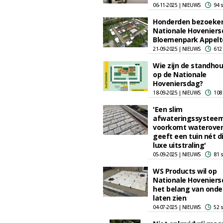
06-11-2025 | NIEUWS
94 
Honderden bezoekers
Nationale Hoveniers
Bloemenpark Appelt
21-09-2025 | NIEUWS
612
Wie zijn de standho
op de Nationale
Hoveniersdag?
18-09-2025 | NIEUWS
108
'Een slim
afwateringssystee
voorkomt waterover
geeft een tuin nét d
luxe uitstraling'
05-09-2025 | NIEUWS
81 
WS Products wil op
Nationale Hovenier
het belang van ond
laten zien
04-07-2025 | NIEUWS
52 