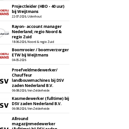
Projectleider (HBO - 40 uur)
bij Weijtmans
22-07-2026, Udenhout
Rayon- account manager
Nederland; regio Noord &
regio Zuid
18-06-2026, Noord & regio Zuid
Boomrooier / boomverzorger
ETW bij Weijtmans
04-05-2026
Proefveldmedewerker/
Chauffeur
landbouwmachines bij DSV
zaden Nederland B.V.
06-08-2026, Ven-Zelderheide
Kasmedewerker (fulltime) bij
DSV zaden Nederland B.V.
06-08-2026, Ven-Zelderheide
Allround
magazijnmedewerker
(fulltime) bij DSV zaden