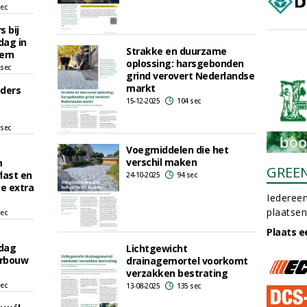
sec
 bij
dag in
Strakke en duurzame
ern
oplossing: harsgebonden
 sec
grind verovert Nederlandse
markt
uders
15-12-2025
104 sec
 sec
Voegmiddelen die het
verschil maken
m
GREE
last en
24-10-2025
94 sec
ie extra
Iedereen
plaatsen
sec
Plaats e
sdag
Lichtgewicht
erbouw
drainagemortel voorkomt
verzakken bestrating
sec
13-08-2025
135 sec