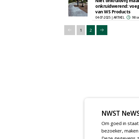
Niet onkruidvrij maa
onkruidwerend: voe
van WS Products
04-07-2025 | ARTIKEL
98 s
1
2
NWST NeWS
Om goed in staat
bezoeker, maken w
Deze gegevens zi