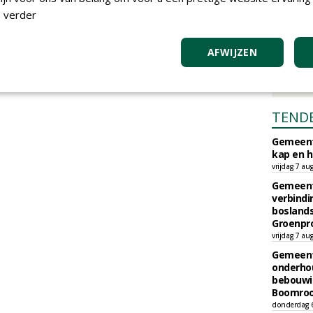
 verder
AFWIJZEN
TEND
Gemeent
kap en h
vrijdag 7 au
Gemeent
verbind
boslands
Groenpr
vrijdag 7 au
Gemeent
onderhou
bebouwi
Boomrooi
donderdag 