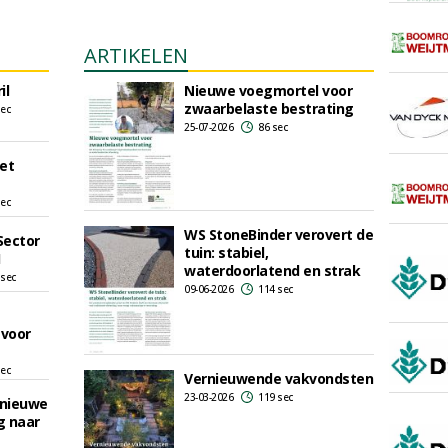
ARTIKELEN
il
Nieuwe voegmortel voor
zwaarbelaste bestrating
sec
25-07-2026
86 sec
et
sec
WS StoneBinder verovert de
Sector
tuin: stabiel,
1
waterdoorlatend en strak
 sec
09-06-2026
114 sec
 voor
sec
Vernieuwende vakvondsten
23-03-2026
119 sec
 nieuwe
g naar