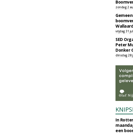
Boomver
zondag 2 au
Gemeent
boomver
Wallaard
vrijdag 31 ju
SED Orga
Peter Mu
Donker 
dinsdag 28 j
KNIPS
In Rotte
maandag
een boo