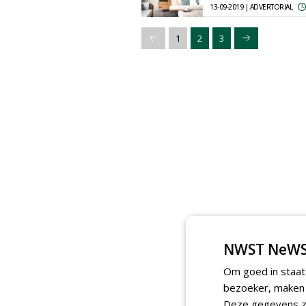
13-09-2019 | ADVERTORIAL
1
2
3
NWST NeWS
Om goed in staat
bezoeker, maken w
Deze gegevens zi