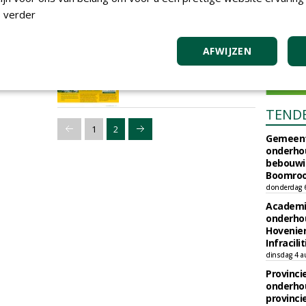
 verder
Uitzendbureau AB Midden
Nederland neemt hoveniers
in vaste dienst
AFWIJZEN
20-09-2019
41 sec
TEND
1
2
Gemeent
onderhou
bebouwi
Boomrooi
donderdag 
Academi
onderho
Hovenie
Infracilit
dinsdag 4 a
Provinci
onderho
provinci