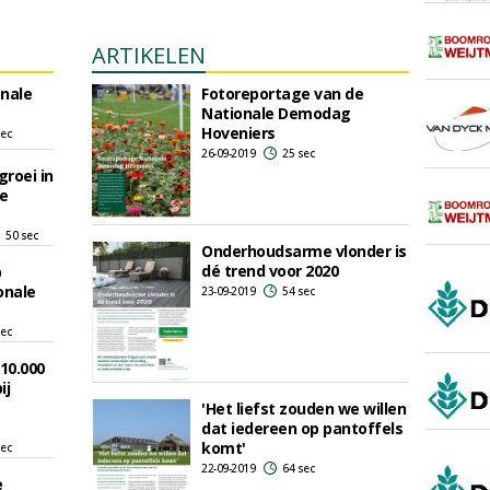
ARTIKELEN
nale
Fotoreportage van de
Nationale Demodag
Hoveniers
sec
26-09-2019
25 sec
roei in
de
50 sec
Onderhoudsarme vlonder is
dé trend voor 2020
p
onale
23-09-2019
54 sec
sec
 10.000
ij
'Het liefst zouden we willen
dat iedereen op pantoffels
komt'
sec
22-09-2019
64 sec
e