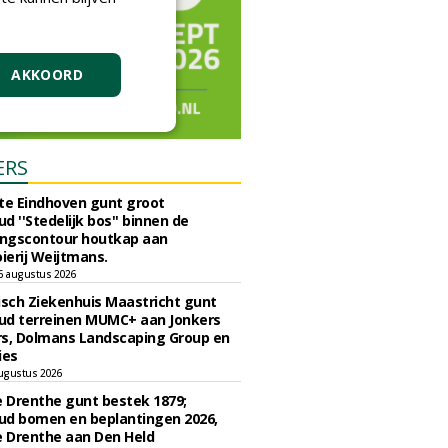
AKKOORD
ERS
e Eindhoven gunt groot
d ''Stedelijk bos'' binnen de
ngscontour houtkap aan
erij Weijtmans.
6 augustus 2026
sch Ziekenhuis Maastricht gunt
ud terreinen MUMC+ aan Jonkers
rs, Dolmans Landscaping Group en
ies
ugustus 2026
e Drenthe gunt bestek 1879;
ud bomen en beplantingen 2026,
e Drenthe aan Den Held