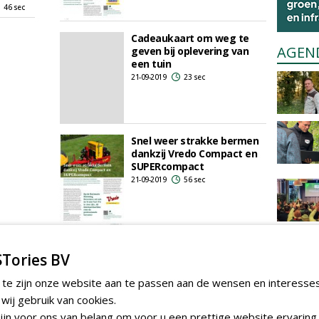
46 sec
Cadeaukaart om weg te
AGEN
geven bij oplevering van
een tuin
21-09-2019
23 sec
Snel weer strakke bermen
dankzij Vredo Compact en
SUPERcompact
21-09-2019
56 sec
Onkruidbeheermachines op
basis van kokendheet
Tories BV
water op de Nationale
Demodag Hoveniers
 te zijn onze website aan te passen aan de wensen en interesse
21-09-2019
44 sec
ij gebruik van cookies.
jn voor ons van belang om voor u een prettige website ervaring 