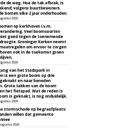
de de weg. Hoe de tak afbrak, is
ekend; volgens buurtbewoners
e bomen elke 2 jaar onderhouden.
ugustus 2026
bomen op kerkhoven i.v.m.
verandering. Veel boomsoorten
niet goed tegen de toenemende
 droogte. Groninger Kerken neemt
maatregelen om ervoor te zorgen
hoven ook in de toekomst groen
lijven.
ugustus 2026
ngang van het Stadspark in
n is een grote boom op drie
 geknakt en naar beneden
. Grote takken van de boom
en het fietspad. Wat de reden is
oom is geknakt, is nog onduidelijk.
ugustus 2026
na stormschade op begraafplaats:
anden willen dat gemeente
onnee
augustus 2026