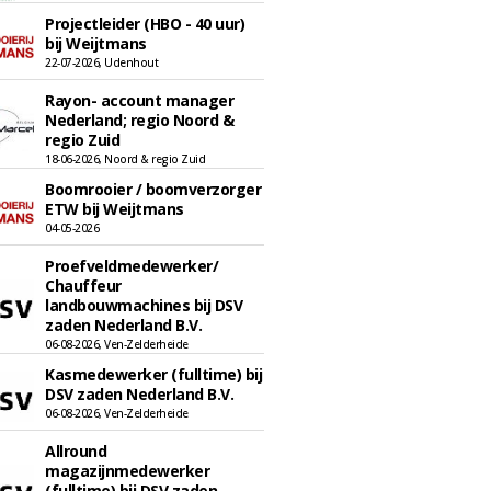
Projectleider (HBO - 40 uur)
bij Weijtmans
22-07-2026, Udenhout
Rayon- account manager
Nederland; regio Noord &
regio Zuid
18-06-2026, Noord & regio Zuid
Boomrooier / boomverzorger
ETW bij Weijtmans
04-05-2026
Proefveldmedewerker/
Chauffeur
landbouwmachines bij DSV
zaden Nederland B.V.
06-08-2026, Ven-Zelderheide
Kasmedewerker (fulltime) bij
DSV zaden Nederland B.V.
06-08-2026, Ven-Zelderheide
Allround
magazijnmedewerker
(fulltime) bij DSV zaden