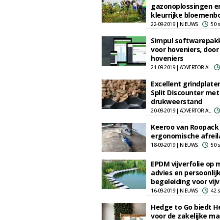
gazonoplossingen e
kleurrijke bloemenb
22-09-2019 | NIEUWS
50 
Simpul softwarepak
voor hoveniers, door
hoveniers
21-09-2019 | ADVERTORIAL
Excellent grindplate
Split Discounter me
drukweerstand
20-09-2019 | ADVERTORIAL
Keeroo van Roopack 
ergonomische afreil
18-09-2019 | NIEUWS
50 
EPDM vijverfolie op 
advies en persoonlij
begeleiding voor vijv
16-09-2019 | NIEUWS
42 
Hedge to Go biedt H
voor de zakelijke ma