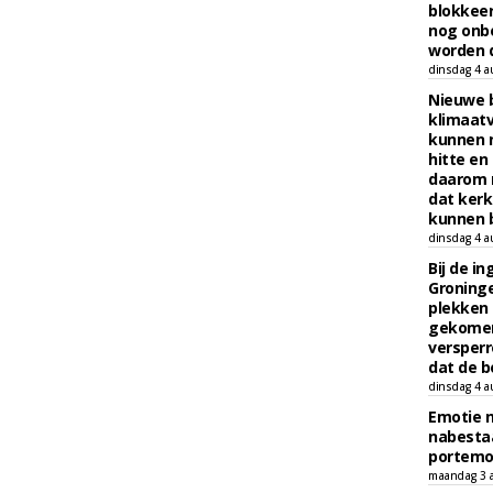
blokkeer
nog onb
worden d
dinsdag 4 a
Nieuwe 
klimaat
kunnen 
hitte en
daarom 
dat kerk
kunnen b
dinsdag 4 a
Bij de i
Groninge
plekken
gekomen
versperr
dat de b
dinsdag 4 a
Emotie 
nabesta
portem
maandag 3 