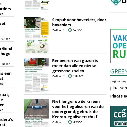
n
orders
sec
Simpul: voor hoveniers, door
ket
hoveniers
22-09-2019
52 sec
57 sec
n Grind
t hoge
Renoveren van gazon is
48 sec
meer dan alleen nieuw
GREE
graszaad zaaien
is een
22-09-2019
100 sec
at
Iedereen
sec
plaatsen
maat,
Plaats e
ke
Niet langer op de knieën
er
voor het egaliseren van de
sec
ondergrond; gebruik de
Keeroo-egaliseerschuif
edera’s
21-09-2019
49 sec
rkt