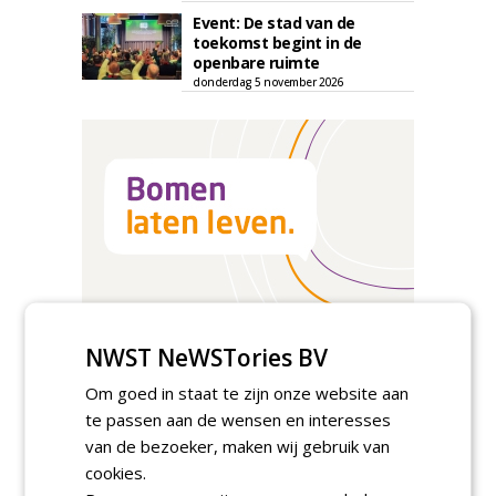
Event: De stad van de
toekomst begint in de
openbare ruimte
donderdag 5 november 2026
NWST NeWSTories BV
Om goed in staat te zijn onze website aan
TENDERS
te passen aan de wensen en interesses
van de bezoeker, maken wij gebruik van
Gemeente Tilburg gunt raamovereenkomst
cookies.
kap en herplant bomen aan J. van Esch.
vrijdag 7 augustus 2026