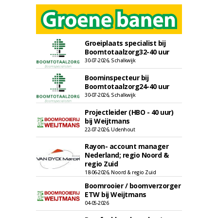
Groeiplaats specialist bij
Boomtotaalzorg32-40 uur
30-07-2026, Schalkwijk
Boominspecteur bij
Boomtotaalzorg24-40 uur
30-07-2026, Schalkwijk
Projectleider (HBO - 40 uur)
bij Weijtmans
22-07-2026, Udenhout
Rayon- account manager
Nederland; regio Noord &
regio Zuid
18-06-2026, Noord & regio Zuid
Boomrooier / boomverzorger
ETW bij Weijtmans
04-05-2026