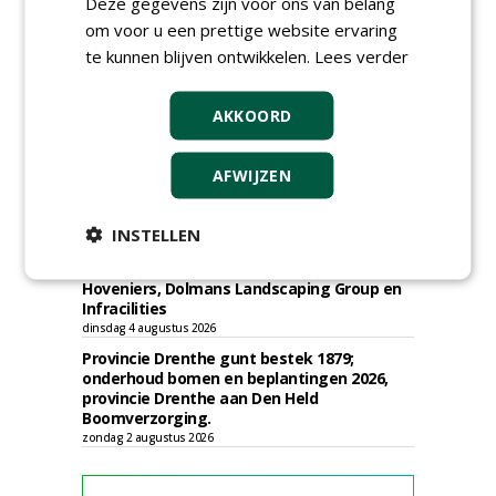
Deze gegevens zijn voor ons van belang
om voor u een prettige website ervaring
Gemeente Tilburg gunt ecologische
verbindingszone Zwaluwenbunders en
te kunnen blijven ontwikkelen.
Lees verder
boslandschap Rugdijk aan Van Helvoirt
Groenprojecten
vrijdag 7 augustus 2026
AKKOORD
Gemeente Eindhoven gunt groot
onderhoud ''Stedelijk bos'' binnen de
AFWIJZEN
bebouwingscontour houtkap aan
Boomrooierij Weijtmans.
donderdag 6 augustus 2026
INSTELLEN
Academisch Ziekenhuis Maastricht gunt
onderhoud terreinen MUMC+ aan Jonkers
Hoveniers, Dolmans Landscaping Group en
Infracilities
dinsdag 4 augustus 2026
Provincie Drenthe gunt bestek 1879;
onderhoud bomen en beplantingen 2026,
provincie Drenthe aan Den Held
Boomverzorging.
zondag 2 augustus 2026