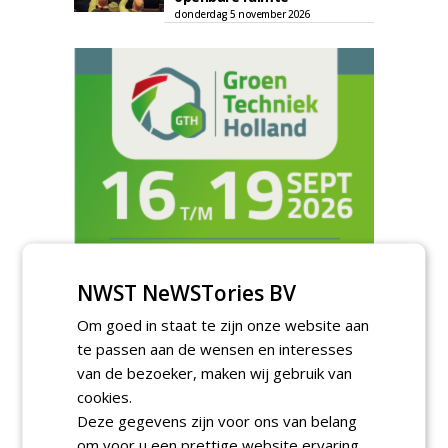
donderdag 5 november 2026
NWST NeWSTories BV
TENDERS
Om goed in staat te zijn onze website aan
te passen aan de wensen en interesses
Gemeente Eindhoven gunt groot
onderhoud ''Stedelijk bos'' binnen de
van de bezoeker, maken wij gebruik van
bebouwingscontour houtkap aan
cookies.
Boomrooierij Weijtmans.
Deze gegevens zijn voor ons van belang
donderdag 6 augustus 2026
om voor u een prettige website ervaring