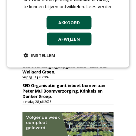
Academisch Ziekenhuis Maastricht gunt
te kunnen blijven ontwikkelen.
Lees verder
onderhoud terreinen MUMC+ aan Jonkers
Hoveniers, Dolmans Landscaping Group en
Infracilities
AKKOORD
dinsdag 4 augustus 2026
Provincie Drenthe gunt bestek 1879;
onderhoud bomen en beplantingen 2026,
AFWIJZEN
provincie Drenthe aan Den Held
Boomverzorging.
zondag 2 augustus 2026
INSTELLEN
Gemeente Woerden gunt uitvoering
boomvervangingsopgave 2026 - 2027 aan
Wallaard Groen.
vrijdag 31 juli 2026
SED Organisatie gunt inboet bomen aan
Peter Mul Boomverzorging, Krinkels en
Donker Groep.
dinsdag 28 juli 2026