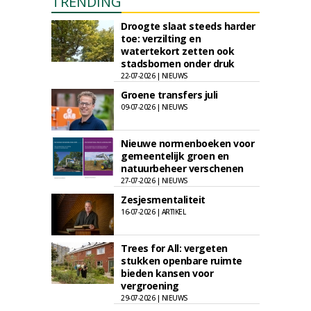
TRENDING
Droogte slaat steeds harder
toe: verzilting en
watertekort zetten ook
stadsbomen onder druk
22-07-2026 | NIEUWS
Groene transfers juli
09-07-2026 | NIEUWS
Nieuwe normenboeken voor
gemeentelijk groen en
natuurbeheer verschenen
27-07-2026 | NIEUWS
Zesjesmentaliteit
16-07-2026 | ARTIKEL
Trees for All: vergeten
stukken openbare ruimte
bieden kansen voor
vergroening
29-07-2026 | NIEUWS