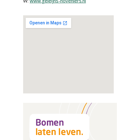
W:
www.geleijns-hoveniers.nl