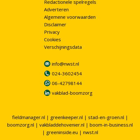
Redactionele spelregels
Adverteren
Algemene voorwaarden
Disclaimer
Privacy
Cookies
Verschijningsdata
info@nwst.nl
024-3602454
06-42798144
vakblad-boomzorg
fieldmanager.nl
|
greenkeeper.nl
|
stad-en-groen.nl
|
boomzorg.nl
|
vakbladdehovenier.nl
|
boom-in-business.nl
|
greeninside.eu
|
nwst.nl