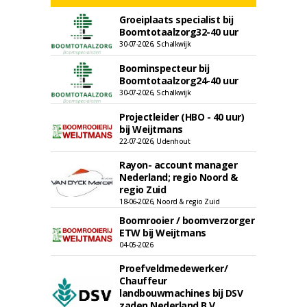
Groeiplaats specialist bij
Boomtotaalzorg32-40 uur
30-07-2026, Schalkwijk
Boominspecteur bij
Boomtotaalzorg24-40 uur
30-07-2026, Schalkwijk
Projectleider (HBO - 40 uur)
bij Weijtmans
22-07-2026, Udenhout
Rayon- account manager
Nederland; regio Noord &
regio Zuid
18-06-2026, Noord & regio Zuid
Boomrooier / boomverzorger
ETW bij Weijtmans
04-05-2026
Proefveldmedewerker/
Chauffeur
landbouwmachines bij DSV
zaden Nederland B.V.